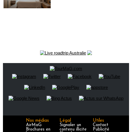
Nos médias
Légal
Utiles
AirMaG
Signaler un
Contact
Brochures en
contenu illicite
Publicité