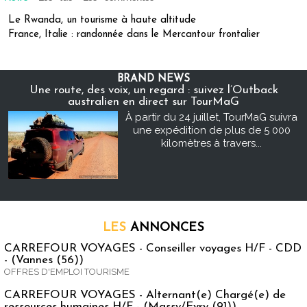
Le Rwanda, un tourisme à haute altitude
France, Italie : randonnée dans le Mercantour frontalier
BRAND NEWS
Une route, des voix, un regard : suivez l’Outback
australien en direct sur TourMaG
À partir du 24 juillet, TourMaG suivra
une expédition de plus de 5 000
kilomètres à travers...
LES
ANNONCES
CARREFOUR VOYAGES - Conseiller voyages H/F - CDD
- (Vannes (56))
OFFRES D'EMPLOI TOURISME
CARREFOUR VOYAGES - Alternant(e) Chargé(e) de
ressources humaines H/F - (Massy/Evry (91))