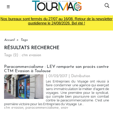
☰
Nos bureaux sont fermés du 27/07 au 16/08. Retour de la newsletter
quotidienne le 24/08/2026. Bel été !
Accueil
>
Tags
RÉSULTATS RECHERCHE
Tags (2) : ctm evasion
Paracommercialisme : LEV remporte son procès contre
CTM Evasion à Toulouse
| 01/02/2017
|
Distribution
Les Entreprises du Voyage ont réussi à
faire condamner une agence qui exerçait
sans immatriculation le métier d'agent de
voyages. Une première pour le syndicat,
qui compte bien poursuivre son combat
contre le paracommercialisme. C'est une
première victoire pour les Entreprises du Voyage. Le...
ctm evasion
,
paracommercialisme
,
snav