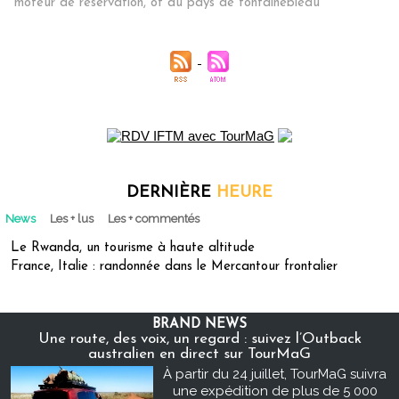
moteur de réservation
,
ot du pays de fontainebleau
DERNIÈRE
HEURE
News
Les + lus
Les + commentés
Le Rwanda, un tourisme à haute altitude
France, Italie : randonnée dans le Mercantour frontalier
BRAND NEWS
Une route, des voix, un regard : suivez l’Outback
australien en direct sur TourMaG
À partir du 24 juillet, TourMaG suivra
une expédition de plus de 5 000