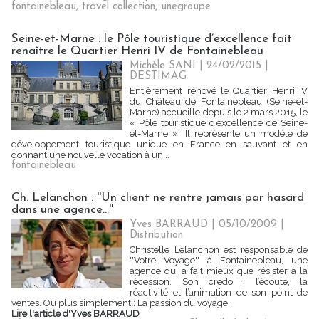
fontainebleau
,
travel collection
,
unegroupe
Seine-et-Marne : le Pôle touristique d’excellence fait
renaître le Quartier Henri IV de Fontainebleau
Michèle SANI
| 24/02/2015
|
DESTIMAG
Entièrement rénové le Quartier Henri IV
du Château de Fontainebleau (Seine-et-
Marne) accueille depuis le 2 mars 2015, le
« Pôle touristique d’excellence de Seine-
et-Marne ». Il représente un modèle de
développement touristique unique en France en sauvant et en
donnant une nouvelle vocation à un...
fontainebleau
Ch. Lelanchon : ''Un client ne rentre jamais par hasard
dans une agence...''
Yves BARRAUD | 05/10/2009
|
Distribution
Christelle Lelanchon est responsable de
''Votre Voyage'' à Fontainebleau, une
agence qui a fait mieux que résister à la
récession. Son credo : l’écoute, la
réactivité et l’animation de son point de
ventes. Ou plus simplement : La passion du voyage.
Lire l'article d'Yves BARRAUD