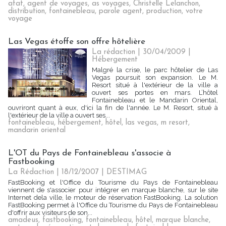
afat
,
agent de voyages
,
as voyages
,
Christelle Lelanchon
,
distribution
,
fontainebleau
,
parole agent
,
production
,
votre
voyage
Las Vegas étoffe son offre hôtelière
La rédaction | 30/04/2009
|
Hébergement
Malgré la crise, le parc hôtelier de Las
Vegas poursuit son expansion. Le M.
Resort situé à l'extérieur de la ville a
ouvert ses portes en mars. L’hôtel
Fontainebleau et le Mandarin Oriental,
ouvriront quant à eux, d'ici la fin de l'année. Le M. Resort, situé à
l'extérieur de la ville a ouvert ses...
fontainebleau
,
hébergement
,
hôtel
,
las vegas
,
m resort
,
mandarin oriental
L'OT du Pays de Fontainebleau s'associe à
Fastbooking
La Rédaction
| 18/12/2007
|
DESTIMAG
FastBooking et l'Office du Tourisme du Pays de Fontainebleau
viennent de s'associer pour intégrer en marque blanche, sur le site
Internet dela ville, le moteur de réservation FastBooking. La solution
FastBooking permet à l'Office du Tourisme du Pays de Fontainebleau
d'offrir aux visiteurs de son...
amadeus
,
fastbooking
,
fontainebleau
,
hôtel
,
marque blanche
,