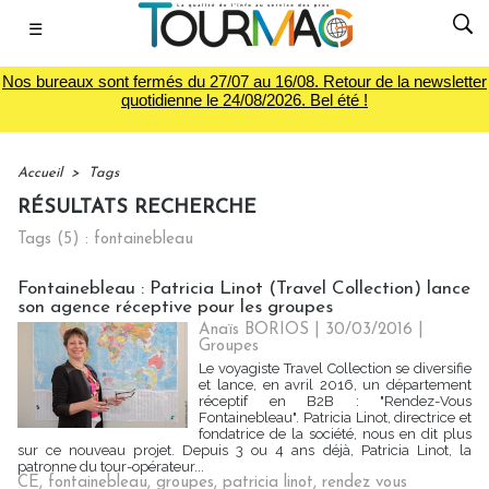
☰
Nos bureaux sont fermés du 27/07 au 16/08. Retour de la newsletter
quotidienne le 24/08/2026. Bel été !
Accueil
>
Tags
RÉSULTATS RECHERCHE
Tags (5) : fontainebleau
Fontainebleau : Patricia Linot (Travel Collection) lance
son agence réceptive pour les groupes
Anaïs BORIOS
| 30/03/2016
|
Groupes
Le voyagiste Travel Collection se diversifie
et lance, en avril 2016, un département
réceptif en B2B : "Rendez-Vous
Fontainebleau". Patricia Linot, directrice et
fondatrice de la société, nous en dit plus
sur ce nouveau projet. Depuis 3 ou 4 ans déjà, Patricia Linot, la
patronne du tour-opérateur...
CE
,
fontainebleau
,
groupes
,
patricia linot
,
rendez vous