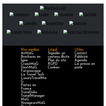
Nos médias
Légal
Utiles
AirMaG
Signaler un
Contact
Brochures en
contenu illicite
Publicité
ligne
Plan du site
Agenda
CruiseMaG
RGPD
La presse en
DestiMaG
Cookies
parle
Futuroscopie
La Travel Tech
LuxuryTravelMa
G
Partez en
France
TravelJobs
TravelManager
MaG
VoyageursMaG