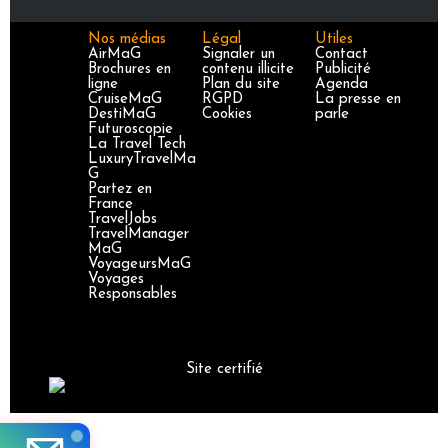
Nos médias
Légal
Utiles
AirMaG
Signaler un
Contact
Brochures en
contenu illicite
Publicité
ligne
Plan du site
Agenda
CruiseMaG
RGPD
La presse en
DestiMaG
Cookies
parle
Futuroscopie
La Travel Tech
LuxuryTravelMa
G
Partez en
France
TravelJobs
TravelManager
MaG
VoyageursMaG
Voyages
Responsables
Site certifié