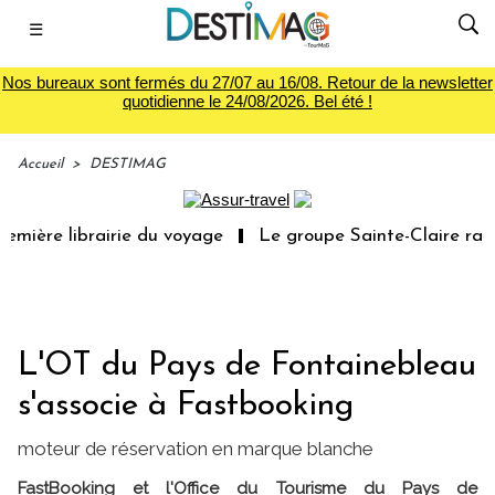
☰
Nos bureaux sont fermés du 27/07 au 16/08. Retour de la newsletter
quotidienne le 24/08/2026. Bel été !
Accueil
>
DESTIMAG
emière librairie du voyage
Le groupe Sainte-Claire rach
L'OT du Pays de Fontainebleau
s'associe à Fastbooking
moteur de réservation en marque blanche
FastBooking et l'Office du Tourisme du Pays de