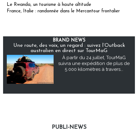
Le Rwanda, un tourisme à haute altitude
France, Italie : randonnée dans le Mercantour frontalier
BRAND NEWS
Une route, des voix, un regard : suivez l’Outback
australien en direct sur TourMaG
À partir du 24 juillet, TourMaG
suivra une expédition de plus de
5 000 kilomètres à travers...
PUBLI-NEWS
Publi-news