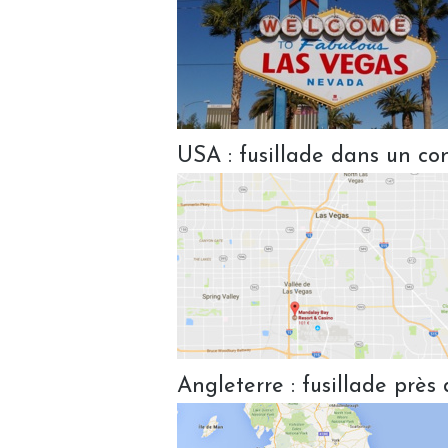
USA : fusillade dans un co
Angleterre : fusillade près