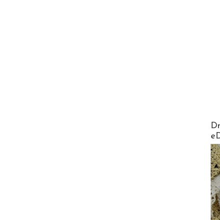
AirMa
Dr
e