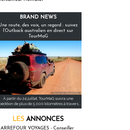
BRAND NEWS
Une route, des voix, un regard : suivez
l’Outback australien en direct sur
TourMaG
À partir du 24 juillet, TourMaG suivra une
pédition de plus de 5 000 kilomètres à travers...
LES
ANNONCES
ARREFOUR VOYAGES - Conseiller