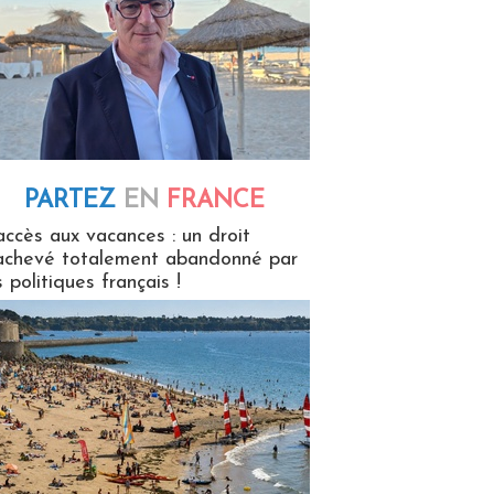
PARTEZ
EN
FRANCE
 en France
accès aux vacances : un droit
achevé totalement abandonné par
s politiques français !