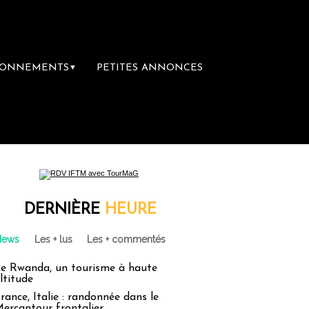
BONNEMENTS
PETITES ANNONCES
▼
DERNIÈRE
HEURE
News
Les + lus
Les + commentés
e Rwanda, un tourisme à haute
ltitude
rance, Italie : randonnée dans le
ercantour frontalier