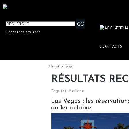
ACTUA
Recherche avancée
CONTACTS
Accueil
>
Tags
RÉSULTATS RE
Tags (7) : fusillade
Las Vegas : les réservation
du 1er octobre