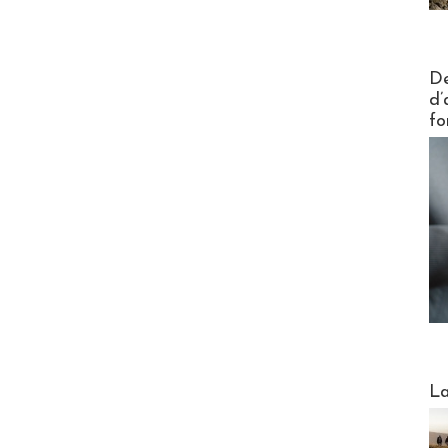
Actus V
De
d’
fo
Webinai
La