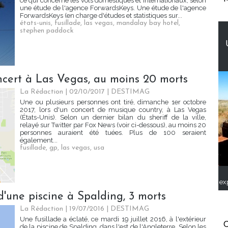
ce qui concerne les vols domestiques et internationaux, selon
une étude de l'agence ForwardsKeys. Une étude de l'agence
ForwardsKeys (en charge d'études et statistiques sur...
états-unis
,
fusillade
,
las vegas
,
mandalay bay hotel
,
stephen paddock
ncert à Las Vegas, au moins 20 morts
La Rédaction
| 02/10/2017
|
DESTIMAG
Une ou plusieurs personnes ont tiré, dimanche 1er octobre
2017, lors d'un concert de musique country, à Las Vegas
(États-Unis). Selon un dernier bilan du sheriff de la ville,
relayé sur Twitter par Fox News (voir ci-dessous), au moins 20
personnes auraient été tuées. Plus de 100 seraient
également...
fusillade
,
gp
,
las vegas
,
usa
ex
 d'une piscine à Spalding, 3 morts
La Rédaction
| 19/07/2016
|
DESTIMAG
Une fusillade a éclaté, ce mardi 19 juillet 2016, à l'extérieur
C
de la piscine de Spalding, dans l'est de l'Angleterre. Selon les