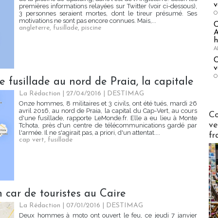
v
premières informations relayées sur Twitter (voir ci-dessous),
O
3 personnes seraient mortes, dont le tireur présumé. Ses
motivations ne sont pas encore connues. Mais,...
angleterre
,
fusillade
,
piscine
A
h
A
C
v
O
e fusillade au nord de Praia, la capitale
La Rédaction
| 27/04/2016
|
DESTIMAG
Onze hommes, 8 militaires et 3 civils, ont été tués, mardi 26
avril 2016, au nord de Praia, la capital du Cap-Vert, au cours
Publi-n
Co
d'une fusillade, rapporte LeMonde.fr. Elle a eu lieu à Monte
ve
Tchota, près d'un centre de télécommunications gardé par
l'armée. Il ne s'agirait pas, a priori, d'un attentat....
fr
cap vert
,
fusillade
n car de touristes au Caire
La Rédaction
| 07/01/2016
|
DESTIMAG
Deux hommes à moto ont ouvert le feu, ce jeudi 7 janvier