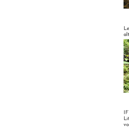
DESTI
Le
al
Product
IF
Li
v