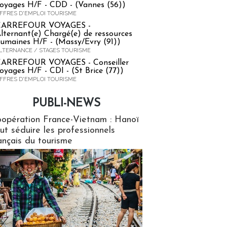
oyages H/F - CDD - (Vannes (56))
FFRES D'EMPLOI TOURISME
CARREFOUR VOYAGES -
lternant(e) Chargé(e) de ressources
umaines H/F - (Massy/Evry (91))
LTERNANCE / STAGES TOURISME
ARREFOUR VOYAGES - Conseiller
oyages H/F - CDI - (St Brice (77))
FFRES D'EMPLOI TOURISME
PUBLI-NEWS
ews
opération France-Vietnam : Hanoï
ut séduire les professionnels
ançais du tourisme