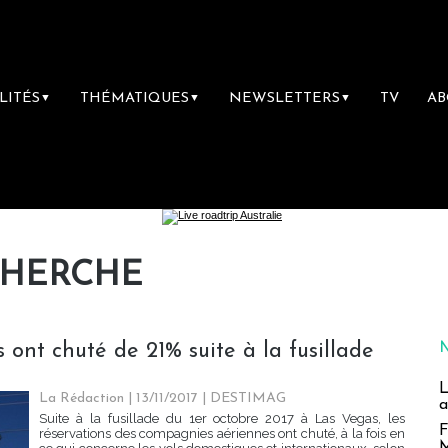
LITÉS
THÉMATIQUES
NEWSLETTERS
TV
A
▼
▼
▼
CHERCHE
s ont chuté de 21% suite à la fusillade
L
La Rédaction
| 13/11/2017
|
DESTIMAG
a
Suite à la fusillade du 1er octobre 2017 à Las Vegas, les
F
réservations des compagnies aériennes ont chuté, à la fois en
M