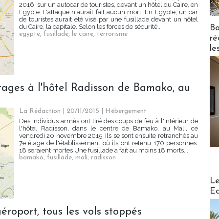
2016, sur un autocar de touristes, devant un hôtel du Caire, en
Egypte. L'attaque n'aurait fait aucun mort. En Egypte, un car
de touristes aurait été visé par une fusillade devant un hôtel
du Caire, la capitale. Selon les forces de sécurité...
Bo
egypte
,
fusillade
,
le caire
,
terrorisme
ré
le
'otages à l'hôtel Radisson de Bamako, au
La Rédaction
| 20/11/2015
|
Hébergement
Des individus armés ont tiré des coups de feu à l'intérieur de
l'hôtel Radisson, dans le centre de Bamako, au Mali, ce
vendredi 20 novembre 2015. Ils se sont ensuite retranchés au
7e étage de l'établissement où ils ont retenu 170 personnes.
18 seraient mortes Une fusillade a fait au moins 18 morts...
bamako
,
fusillade
,
mali
,
radisson
Distribu
Le
Ed
aéroport, tous les vols stoppés