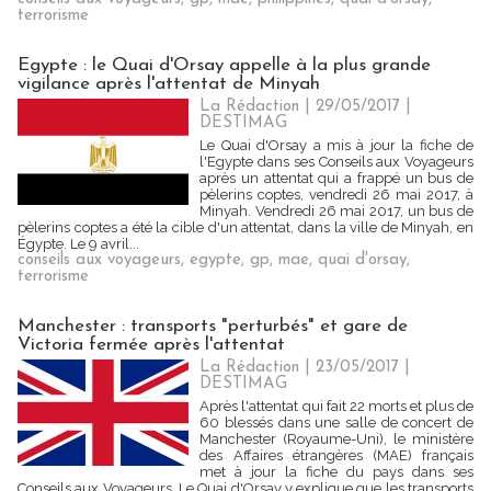
terrorisme
Egypte : le Quai d'Orsay appelle à la plus grande
vigilance après l'attentat de Minyah
La Rédaction
| 29/05/2017
|
DESTIMAG
Le Quai d'Orsay a mis à jour la fiche de
l'Egypte dans ses Conseils aux Voyageurs
après un attentat qui a frappé un bus de
pèlerins coptes, vendredi 26 mai 2017, à
Minyah. Vendredi 26 mai 2017, un bus de
pèlerins coptes a été la cible d'un attentat, dans la ville de Minyah, en
Égypte. Le 9 avril...
conseils aux voyageurs
,
egypte
,
gp
,
mae
,
quai d'orsay
,
terrorisme
Manchester : transports "perturbés" et gare de
Victoria fermée après l'attentat
La Rédaction
| 23/05/2017
|
DESTIMAG
Après l'attentat qui fait 22 morts et plus de
60 blessés dans une salle de concert de
Manchester (Royaume-Uni), le ministère
des Affaires étrangères (MAE) français
met à jour la fiche du pays dans ses
Conseils aux Voyageurs. Le Quai d'Orsay y explique que les transports