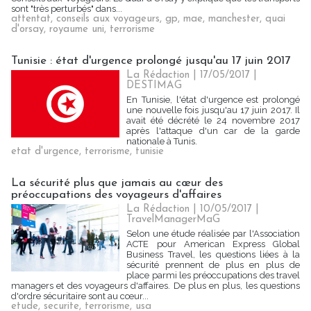
sont "très perturbés" dans...
attentat
,
conseils aux voyageurs
,
gp
,
mae
,
manchester
,
quai
d'orsay
,
royaume uni
,
terrorisme
Tunisie : état d'urgence prolongé jusqu'au 17 juin 2017
La Rédaction
| 17/05/2017
|
DESTIMAG
En Tunisie, l'état d'urgence est prolongé
une nouvelle fois jusqu'au 17 juin 2017. Il
avait été décrété le 24 novembre 2017
après l'attaque d'un car de la garde
nationale à Tunis.
etat d'urgence
,
terrorisme
,
tunisie
La sécurité plus que jamais au cœur des
préoccupations des voyageurs d'affaires
La Rédaction
| 10/05/2017
|
TravelManagerMaG
Selon une étude réalisée par l'Association
ACTE pour American Express Global
Business Travel, les questions liées à la
sécurité prennent de plus en plus de
place parmi les préoccupations des travel
managers et des voyageurs d'affaires. De plus en plus, les questions
d'ordre sécuritaire sont au cœur...
etude
,
securite
,
terrorisme
,
usa