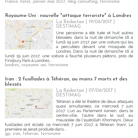
france
,
hotel
,
janvier mai 2017
,
mkg consulting
,
terrorisme
Royaume-Uni : nouvelle "attaque terroriste" à Londres
La Rédaction
| 19/06/2017
|
DESTIMAG
Une personne a été tuée et huit autres
blessées, dans la nuit de dimanche 18 à
lundi 19 juin 2017, par une voiture qui les
a percutées devant une mosquée de
Londres. Dans la nuit de dimanche 18 à
lundi 19 juin 2017, une voiture a fauché plusieurs piétons, près de
Finsbury Park à Londres...
londres
,
royaume uni
,
terrorisme
Iran : 2 fusillades à Téhéran, au moins 7 morts et des
blessés
La Rédaction
| 07/06/2017
|
DESTIMAG
Téhéran a été le théâtre de deux attaques
quasi simultanées, ce mercredi 7 juin
2017. L'un au Parlement iranien, dans le
centre-ville, l'autre dans le sud, au
mausolée de l'ayatollah Khomeyni. Deux
fusillades ont éclaté, ce mercredi 7 juin 2017, à Téhéran (Iran). La
première se serait produite dans...
gp
,
iran
,
teheran
,
terrorisme