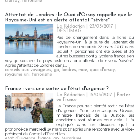
d'orsay
,
terrorisme
Attentat de Londres : le Quai d'Orsay rappelle que le
Royaume-Uni est en alerte attentat "sévère"
La Rédaction
| 23/03/2017
|
DESTIMAG
Pas de changement dans la fiche du
Royaume-Uni à la suite de l'attentat de
Londres de mercredi 22 mars 2017 dans
lequel 3 personnes ont été tuées et 29
autres blessées dont 3 lycéens français en
voyage scolaire. Le pays reste en alerte attentat de niveau "sévère".
Après l'attentat de Londres dans...
conseils aux voyageurs
,
gp
,
londres
,
mae
,
quai d'orsay
,
royaume uni
,
terrorisme
France : vers une sortie de l'état d'urgence ?
La Rédaction
| 15/03/2017
|
Partez
en France
La France pourrait bientôt sortir de l'état
d'urgence. Pour Jean-Jacques Urvoas,
ministre français de la Justice, les
conditions sont réunies pour cela. Il l'a
expliqué dans un discours qu'il a
prononcé ce mercredi 15 mars 2017 après une rencontre avec le vice-
président du Conseil d’État et les...
etat d'urgence
,
france
,
gp
,
terrorisme