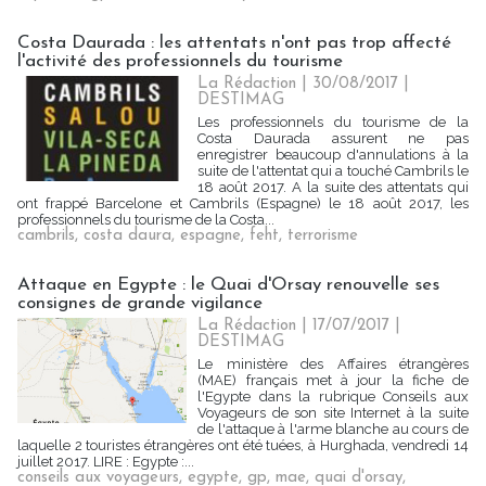
Costa Daurada : les attentats n'ont pas trop affecté
l'activité des professionnels du tourisme
La Rédaction
| 30/08/2017
|
DESTIMAG
Les professionnels du tourisme de la
Costa Daurada assurent ne pas
enregistrer beaucoup d'annulations à la
suite de l'attentat qui a touché Cambrils le
18 août 2017. A la suite des attentats qui
ont frappé Barcelone et Cambrils (Espagne) le 18 août 2017, les
professionnels du tourisme de la Costa...
cambrils
,
costa daura
,
espagne
,
feht
,
terrorisme
Attaque en Egypte : le Quai d'Orsay renouvelle ses
consignes de grande vigilance
La Rédaction
| 17/07/2017
|
DESTIMAG
Le ministère des Affaires étrangères
(MAE) français met à jour la fiche de
l'Egypte dans la rubrique Conseils aux
Voyageurs de son site Internet à la suite
de l'attaque à l'arme blanche au cours de
laquelle 2 touristes étrangères ont été tuées, à Hurghada, vendredi 14
juillet 2017. LIRE : Egypte :...
conseils aux voyageurs
,
egypte
,
gp
,
mae
,
quai d'orsay
,