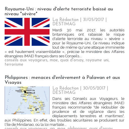
Royaume-Uni : niveau d'alerte terroriste baissé au
niveau "sévère"
La Rédaction
| 31/05/2017
|
DESTIMAG
Mardi 30 mai 2017, les autorités
britanniques ont rabaissé le risque
d'alerte terroriste au niveau « sévère »
pour le Royaume-Uni. Ce niveau indique
tout de même qu'une attaque imminente
« est hautement vraisemblable », précise le ministère des Affaires
étrangères (MAE) français dans ses Conseils...
conseils aux voyageurs
,
mae
,
quai d'orsay
,
royaume uni
,
terrorisme
Philippines : menaces d'enlèvement à Palawan et aux
Visayas
La Rédaction
| 30/05/2017
|
DESTIMAG
Dans ses Conseils aux Voyageurs, le
ministère des Affaires étrangères (MAE)
français recommande "de redoubler de
prudence et de vigilance dans les
déplacements terrestres et maritimes",
aux Philippines. En effet, des troubles sécuritaires se produisent sur
l'île de Mindanao, où la loi martiale...
conseils aux voyageurs
,
gp
,
mae
,
philippines
,
quai d'orsay
,