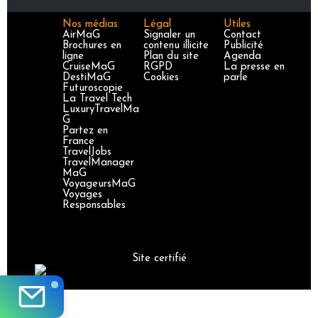
Nos médias
Légal
Utiles
AirMaG
Signaler un
Contact
Brochures en
contenu illicite
Publicité
ligne
Plan du site
Agenda
CruiseMaG
RGPD
La presse en
DestiMaG
Cookies
parle
Futuroscopie
La Travel Tech
LuxuryTravelMa
G
Partez en
France
TravelJobs
TravelManager
MaG
VoyageursMaG
Voyages
Responsables
Site certifié