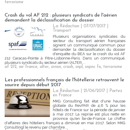
terrorisme
Crash du vol AF 212 : plusieurs syndicats de l'aérien
demandent la déclassification du dossier
La Rédaction
| 07/07/2017
|
Transport
Plusieurs organisations syndicales du
secteur du transport aérien françaises
signent un communiqué commun pour
demander la déclassification du dossier
d'enquête du BEA sur le crash du vol AF
212 Caracas-Pointe à Pitre-Lisbonne-Paris. Dans un communiqué,
plusieurs syndicats du secteur aérien (ALTER,...
af 212
,
air france
,
alter
,
avion
,
crash
,
snpl
,
snpnc fo
,
terrorisme
Les professionnels français de l'hôtellerie retrouvent le
sourire depuis début 2017
La Rédaction
| 21/06/2017
|
Partez
en France
MKG Consulting fait état d'une hausse
globale du RevPAR de 4,6 % pour les
hôtels de France sur la période de janvier
à mai 2017. La reprise est plus nette en
province qu'en Île-de-France. Le chiffre
d'affaires des hôteliers français a diminué en mai 2017. Selon MKG
Consulting[ le revenu par chambre...