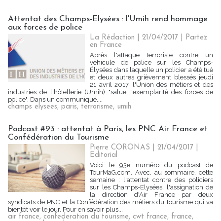
Attentat des Champs-Elysées : l'Umih rend hommage
aux forces de police
La Rédaction
| 21/04/2017
|
Partez
en France
Après l'attaque terroriste contre un
véhicule de police sur les Champs-
Élysées dans laquelle un policier a été tué
et deux autres grièvement blessés jeudi
21 avril 2017, l'Union des métiers et des
industries de l'hôtellerie (Umih) "salue l'exemplarité des forces de
police". Dans un communiqué,...
champs elysees
,
paris
,
terrorisme
,
umih
Podcast #93 : attentat à Paris, les PNC Air France et
Confédération du Tourisme
Pierre CORONAS | 21/04/2017
|
Editorial
Voici le 93e numéro du podcast de
TourMaG.com. Avec, au sommaire, cette
semaine : l'attentat contre des policiers
sur les Champs-Elysées, l'assignation de
la direction d'Air France par deux
syndicats de PNC et la Confédération des métiers du tourisme qui va
bientôt voir le jour. Pour en savoir plus...
air france
,
confederation du tourisme
,
cwt france
,
france
,