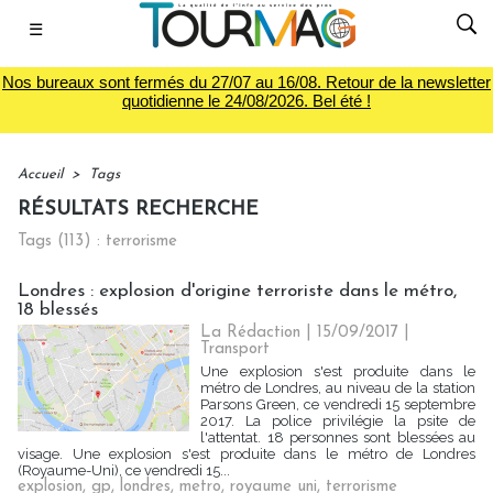
☰
Nos bureaux sont fermés du 27/07 au 16/08. Retour de la newsletter
quotidienne le 24/08/2026. Bel été !
Accueil
>
Tags
RÉSULTATS RECHERCHE
Tags (113) : terrorisme
Londres : explosion d'origine terroriste dans le métro,
18 blessés
La Rédaction
| 15/09/2017
|
Transport
Une explosion s'est produite dans le
métro de Londres, au niveau de la station
Parsons Green, ce vendredi 15 septembre
2017. La police privilégie la psite de
l'attentat. 18 personnes sont blessées au
visage. Une explosion s'est produite dans le métro de Londres
(Royaume-Uni), ce vendredi 15...
explosion
,
gp
,
londres
,
metro
,
royaume uni
,
terrorisme