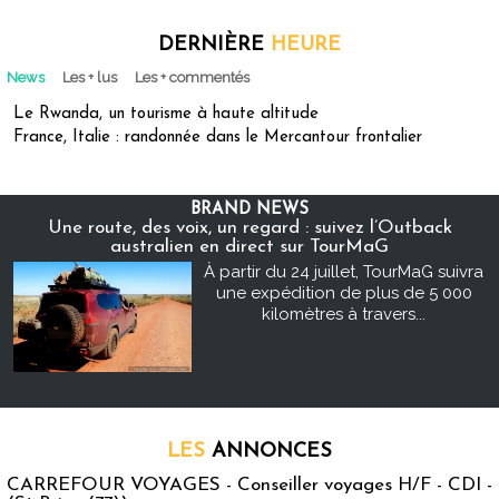
DERNIÈRE
HEURE
News
Les + lus
Les + commentés
Le Rwanda, un tourisme à haute altitude
France, Italie : randonnée dans le Mercantour frontalier
BRAND NEWS
Une route, des voix, un regard : suivez l’Outback
australien en direct sur TourMaG
À partir du 24 juillet, TourMaG suivra
une expédition de plus de 5 000
kilomètres à travers...
LES
ANNONCES
CARREFOUR VOYAGES - Conseiller voyages H/F - CDI -