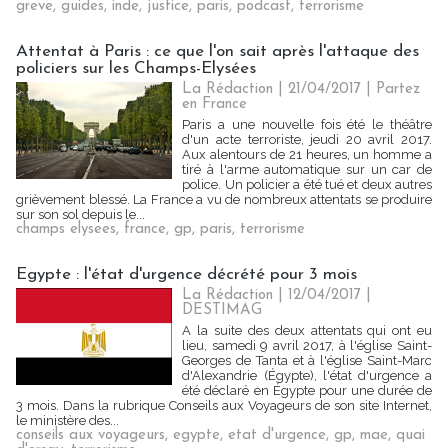
greve
,
guides
,
inde
,
justice
,
paris
,
podcast
,
terrorisme
Attentat à Paris : ce que l'on sait après l'attaque des
policiers sur les Champs-Elysées
La Rédaction
| 21/04/2017
|
Partez
en France
Paris a une nouvelle fois été le théâtre
d'un acte terroriste, jeudi 20 avril 2017.
Aux alentours de 21 heures, un homme a
tiré à l'arme automatique sur un car de
police. Un policier a été tué et deux autres
grièvement blessé. La France a vu de nombreux attentats se produire
sur son sol depuis le...
champs elysees
,
france
,
gp
,
paris
,
terrorisme
Egypte : l'état d'urgence décrété pour 3 mois
La Rédaction
| 12/04/2017
|
DESTIMAG
A la suite des deux attentats qui ont eu
lieu, samedi 9 avril 2017, à l'église Saint-
Georges de Tanta et à l'église Saint-Marc
d'Alexandrie (Égypte), l'état d'urgence a
été déclaré en Égypte pour une durée de
3 mois. Dans la rubrique Conseils aux Voyageurs de son site Internet,
le ministère des...
conseils aux voyageurs
,
egypte
,
etat d'urgence
,
gp
,
mae
,
quai