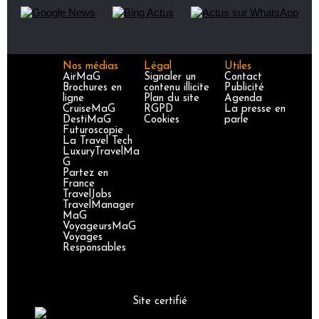
Nos médias
Légal
Utiles
AirMaG
Signaler un
Contact
Brochures en
contenu illicite
Publicité
ligne
Plan du site
Agenda
CruiseMaG
RGPD
La presse en
DestiMaG
Cookies
parle
Futuroscopie
La Travel Tech
LuxuryTravelMa
G
Partez en
France
TravelJobs
TravelManager
MaG
VoyageursMaG
Voyages
Responsables
Site certifié