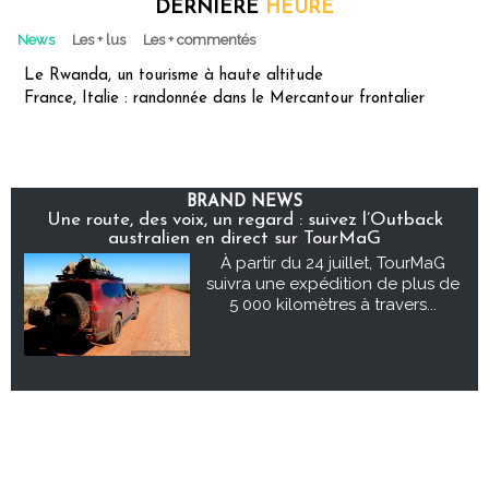
DERNIÈRE
HEURE
News
Les + lus
Les + commentés
Le Rwanda, un tourisme à haute altitude
France, Italie : randonnée dans le Mercantour frontalier
BRAND NEWS
Une route, des voix, un regard : suivez l’Outback
australien en direct sur TourMaG
À partir du 24 juillet, TourMaG
suivra une expédition de plus de
5 000 kilomètres à travers...