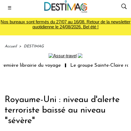
☰
Nos bureaux sont fermés du 27/07 au 16/08. Retour de la newsletter
quotidienne le 24/08/2026. Bel été !
Accueil
>
DESTIMAG
emière librairie du voyage
Le groupe Sainte-Claire rach
Royaume-Uni : niveau d'alerte
terroriste baissé au niveau
"sévère"