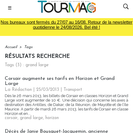
☰
Nos bureaux sont fermés du 27/07 au 16/08. Retour de la newsletter
quotidienne le 24/08/2026. Bel été !
Accueil
>
Tags
RÉSULTATS RECHERCHE
Tags (3) : grand large
Corsair augmente ses tarifs en Horizon et Grand
Large
La Rédaction
| 25/03/2013
|
Transport
Dès le 26 mars 2013, les billets de Corsair en classes Horizon et Grand
Large vont augmenter de 10 €. Une décision qui concerne les axes à
destination des Antilles, de Dakar, de la Réunion, de Mayotte et de l’île
Maurice. A partir de mardi 26 mars 2013, les tarifs de Corsair en classe
Horizon et en...
corsair
,
grand large
,
horizon
Décès de Janie Bousquet-Jacquemin, ancienne