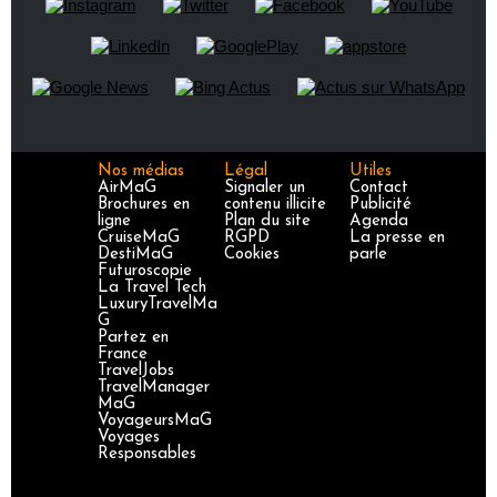
Nos médias
Légal
Utiles
AirMaG
Signaler un
Contact
Brochures en
contenu illicite
Publicité
ligne
Plan du site
Agenda
CruiseMaG
RGPD
La presse en
DestiMaG
Cookies
parle
Futuroscopie
La Travel Tech
LuxuryTravelMa
G
Partez en
France
TravelJobs
TravelManager
MaG
VoyageursMaG
Voyages
Responsables