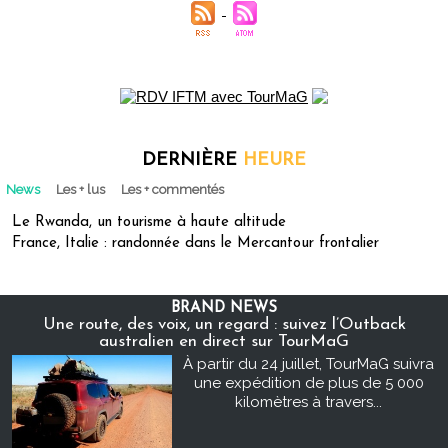
DERNIÈRE
HEURE
News
Les + lus
Les + commentés
Le Rwanda, un tourisme à haute altitude
France, Italie : randonnée dans le Mercantour frontalier
BRAND NEWS
Une route, des voix, un regard : suivez l’Outback
australien en direct sur TourMaG
À partir du 24 juillet, TourMaG suivra
une expédition de plus de 5 000
kilomètres à travers...