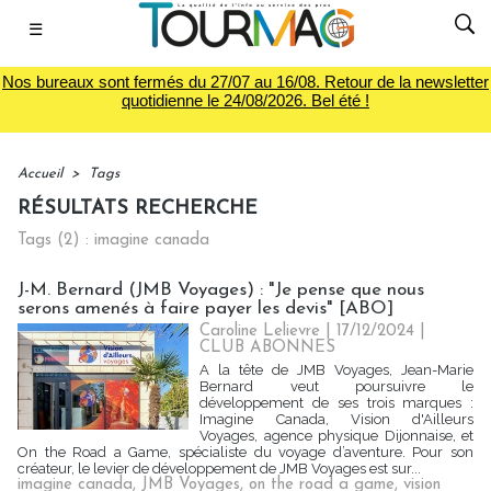
☰
Nos bureaux sont fermés du 27/07 au 16/08. Retour de la newsletter
quotidienne le 24/08/2026. Bel été !
Accueil
>
Tags
RÉSULTATS RECHERCHE
Tags (2) : imagine canada
J-M. Bernard (JMB Voyages) : "Je pense que nous
serons amenés à faire payer les devis" [ABO]
Caroline Lelievre
| 17/12/2024
|
CLUB ABONNES
A la tête de JMB Voyages, Jean-Marie
Bernard veut poursuivre le
développement de ses trois marques :
Imagine Canada, Vision d'Ailleurs
Voyages, agence physique Dijonnaise, et
On the Road a Game, spécialiste du voyage d’aventure. Pour son
créateur, le levier de développement de JMB Voyages est sur...
imagine canada
,
JMB Voyages
,
on the road a game
,
vision