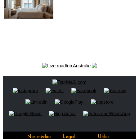
Nos médias
Légal
Utiles