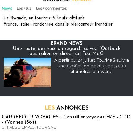
News
Les + lus
Les + commentés
Le Rwanda, un tourisme à haute altitude
France, Italie : randonnée dans le Mercantour frontalier
BRAND NEWS
Une route, des voix, un regard : suivez l’Outback
australien en direct sur TourMaG
À partir du 24 juillet, TourMaG suivra
une expédition de plus de 5 000
kilomètres à travers...
LES
ANNONCES
CARREFOUR VOYAGES - Conseiller voyages H/F - CDD
- (Vannes (56))
OFFRES D'EMPLOI TOURISME