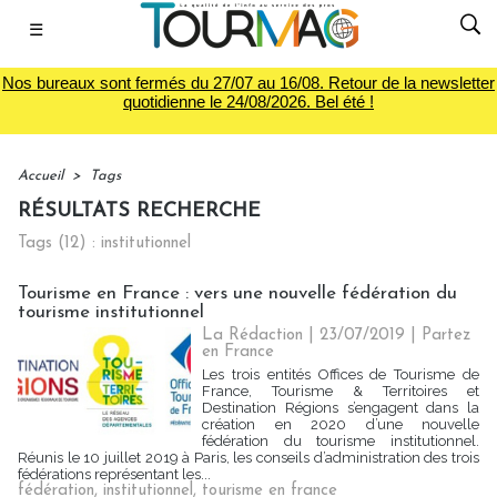
☰
Nos bureaux sont fermés du 27/07 au 16/08. Retour de la newsletter
quotidienne le 24/08/2026. Bel été !
Accueil
>
Tags
RÉSULTATS RECHERCHE
Tags (12) : institutionnel
Tourisme en France : vers une nouvelle fédération du
tourisme institutionnel
La Rédaction
| 23/07/2019
|
Partez
en France
Les trois entités Offices de Tourisme de
France, Tourisme & Territoires et
Destination Régions s’engagent dans la
création en 2020 d’une nouvelle
fédération du tourisme institutionnel.
Réunis le 10 juillet 2019 à Paris, les conseils d’administration des trois
fédérations représentant les...
fédération
,
institutionnel
,
tourisme en france