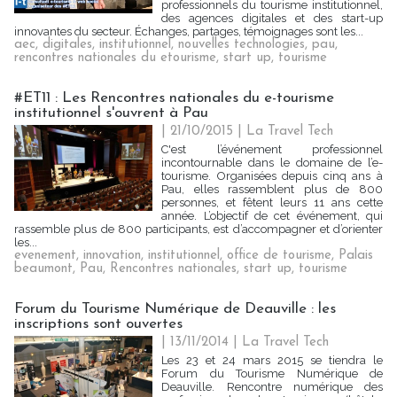
professionnels du tourisme institutionnel,
des agences digitales et des start-up
innovantes du secteur. Échanges, partages, témoignages sont les...
aec
,
digitales
,
institutionnel
,
nouvelles technologies
,
pau
,
rencontres nationales du etourisme
,
start up
,
tourisme
#ET11 : Les Rencontres nationales du e-tourisme
institutionnel s'ouvrent à Pau
| 21/10/2015
|
La Travel Tech
C'est l’événement professionnel
incontournable dans le domaine de l’e-
tourisme. Organisées depuis cinq ans à
Pau, elles rassemblent plus de 800
personnes, et fêtent leurs 11 ans cette
année. L’objectif de cet événement, qui
rassemble plus de 800 participants, est d’accompagner et d’orienter
les...
evenement
,
innovation
,
institutionnel
,
office de tourisme
,
Palais
beaumont
,
Pau
,
Rencontres nationales
,
start up
,
tourisme
Forum du Tourisme Numérique de Deauville : les
inscriptions sont ouvertes
| 13/11/2014
|
La Travel Tech
Les 23 et 24 mars 2015 se tiendra le
Forum du Tourisme Numérique de
Deauville. Rencontre numérique des