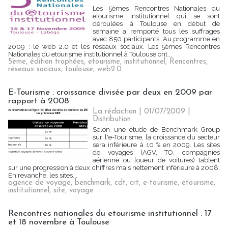
Les 5èmes Rencontres Nationales du
etourisme institutionnel qui se sont
déroulées à Toulouse en début de
semaine a remporté tous les suffrages
avec 850 participants. Au programme en
2009 : le web 2.0 et les réseaux sociaux. Les 5èmes Rencontres
Nationales du etourisme institutionnel à Toulouse ont...
5ème
,
édition trophées
,
etourisme
,
institutionnel
,
Rencontres
,
réseaux sociaux
,
toulouse
,
web2.0
E-Tourisme : croissance divisée par deux en 2009 par
rapport à 2008
La rédaction | 01/07/2009
|
Distribution
Selon une étude de Benchmark Group
sur l'e-Tourisme, la croissance du secteur
sera inférieure à 10 % en 2009. Les sites
de voyages (AGV, TO, compagnies
aérienne ou loueur de voitures) tablent
sur une progression à deux chiffres mais nettement inférieure à 2008.
En revanche, les sites...
agence de voyage
,
benchmark
,
cdt
,
crt
,
e-tourisme
,
etourisme
,
institutionnel
,
site
,
voyage
Rencontres nationales du etourisme institutionnel : 17
et 18 novembre à Toulouse