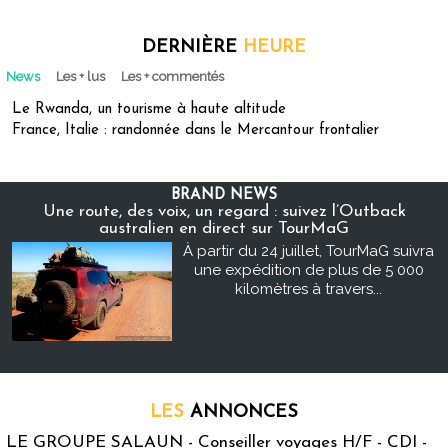
DERNIÈRE
HEURE
News
Les + lus
Les + commentés
Le Rwanda, un tourisme à haute altitude
France, Italie : randonnée dans le Mercantour frontalier
BRAND NEWS
Une route, des voix, un regard : suivez l’Outback
australien en direct sur TourMaG
À partir du 24 juillet, TourMaG suivra
une expédition de plus de 5 000
kilomètres à travers...
LES
ANNONCES
LE GROUPE SALAUN - Conseiller voyages H/F - CDI -