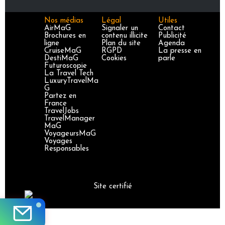
Nos médias
Légal
Utiles
AirMaG
Signaler un
Contact
Brochures en
contenu illicite
Publicité
ligne
Plan du site
Agenda
CruiseMaG
RGPD
La presse en
DestiMaG
Cookies
parle
Futuroscopie
La Travel Tech
LuxuryTravelMa
G
Partez en
France
TravelJobs
TravelManager
MaG
VoyageursMaG
Voyages
Responsables
Site certifié