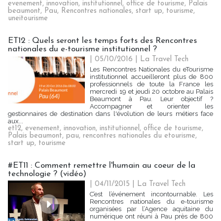
evenement
,
innovation
,
institutionnel
,
office de tourisme
,
Palais
beaumont
,
Pau
,
Rencontres nationales
,
start up
,
tourisme
,
uneitourisme
ET12 : Quels seront les temps forts des Rencontres
nationales du e-tourisme institutionnel ?
| 05/10/2016
|
La Travel Tech
Les Rencontres Nationales du eTourisme
institutionnel accueilleront plus de 800
professionnels de toute la France les
mercredi 19 et jeudi 20 octobre au Palais
Beaumont à Pau. Leur objectif ?
Accompagner et orienter les
gestionnaires de destination dans l'évolution de leurs métiers face
aux...
et12
,
evenement
,
innovation
,
institutionnel
,
office de tourisme
,
Palais beaumont
,
pau
,
rencontres nationales du etourisme
,
start up
,
tourisme
#ET11 : Comment remettre l'humain au coeur de la
technologie ? (vidéo)
| 04/11/2015
|
La Travel Tech
C’est l’événement incontournable. Les
Rencontres nationales du e-tourisme
organisées par l’Agence aquitaine du
numérique ont réuni à Pau près de 800