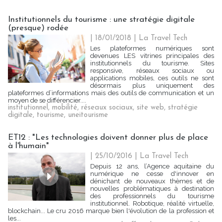
Institutionnels du tourisme : une stratégie digitale
(presque) rodée
| 18/01/2018
|
La Travel Tech
Les plateformes numériques sont
devenues LES vitrines principales des
institutionnels du tourisme. Sites
responsive, réseaux sociaux ou
applications mobiles, ces outils ne sont
désormais plus uniquement des
plateformes d’informations mais des outils de communication et un
moyen de se différencier....
institutionnel
,
mobilité
,
réseaux sociaux
,
site web
,
stratégie
digitale
,
tourisme
,
uneitourisme
ET12 : "Les technologies doivent donner plus de place
à l'humain"
| 25/10/2016
|
La Travel Tech
Depuis 12 ans, l’Agence aquitaine du
numérique ne cesse d'innover en
dénichant de nouveaux thèmes et de
nouvelles problématiques à destination
des professionnels du tourisme
institutionnel. Robotique, réalité virtuelle,
blockchain... Le cru 2016 marque bien l'évolution de la profession et
les...