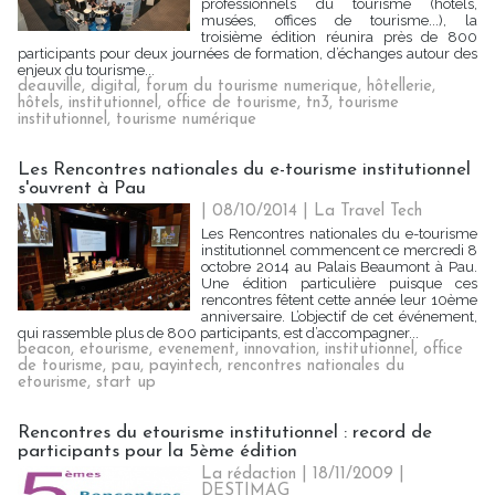
professionnels du tourisme (hôtels,
musées, offices de tourisme...), la
troisième édition réunira près de 800
participants pour deux journées de formation, d’échanges autour des
enjeux du tourisme...
deauville
,
digital
,
forum du tourisme numerique
,
hôtellerie
,
hôtels
,
institutionnel
,
office de tourisme
,
tn3
,
tourisme
institutionnel
,
tourisme numérique
Les Rencontres nationales du e-tourisme institutionnel
s'ouvrent à Pau
| 08/10/2014
|
La Travel Tech
Les Rencontres nationales du e-tourisme
institutionnel commencent ce mercredi 8
octobre 2014 au Palais Beaumont à Pau.
Une édition particulière puisque ces
rencontres fêtent cette année leur 10ème
anniversaire. L’objectif de cet événement,
qui rassemble plus de 800 participants, est d’accompagner...
beacon
,
etourisme
,
evenement
,
innovation
,
institutionnel
,
office
de tourisme
,
pau
,
payintech
,
rencontres nationales du
etourisme
,
start up
Rencontres du etourisme institutionnel : record de
participants pour la 5ème édition
La rédaction | 18/11/2009
|
DESTIMAG