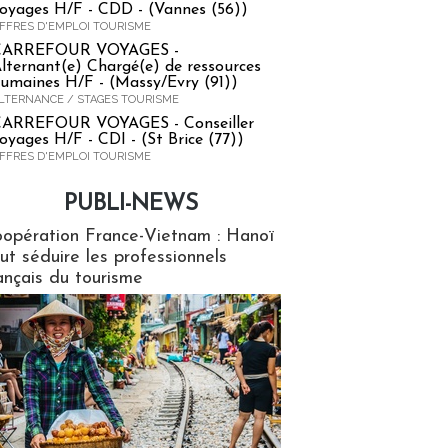
oyages H/F - CDD - (Vannes (56))
FFRES D'EMPLOI TOURISME
CARREFOUR VOYAGES -
lternant(e) Chargé(e) de ressources
umaines H/F - (Massy/Evry (91))
LTERNANCE / STAGES TOURISME
ARREFOUR VOYAGES - Conseiller
oyages H/F - CDI - (St Brice (77))
FFRES D'EMPLOI TOURISME
PUBLI-NEWS
ews
opération France-Vietnam : Hanoï
ut séduire les professionnels
ançais du tourisme