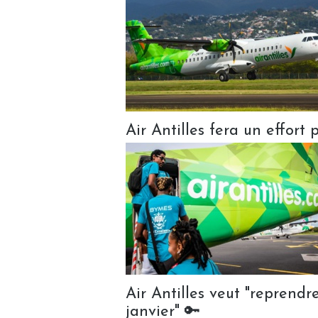
Air Antilles fera un effort 
Air Antilles veut "reprendr
janvier" 🔑