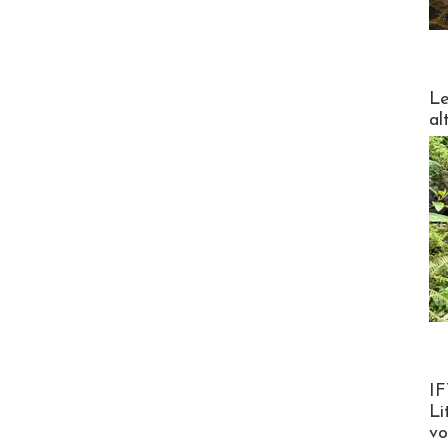
DESTI
Le
al
Product
IF
Li
v