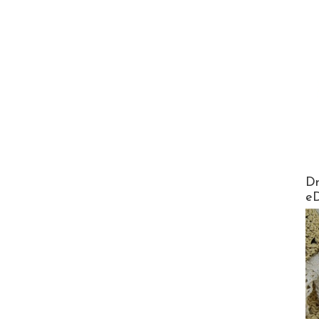
AirMa
Dr
e