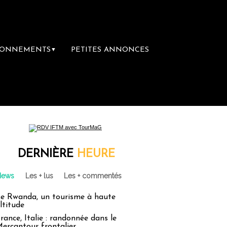
BONNEMENTS
PETITES ANNONCES
▼
DERNIÈRE
HEURE
News
Les + lus
Les + commentés
e Rwanda, un tourisme à haute
ltitude
rance, Italie : randonnée dans le
ercantour frontalier