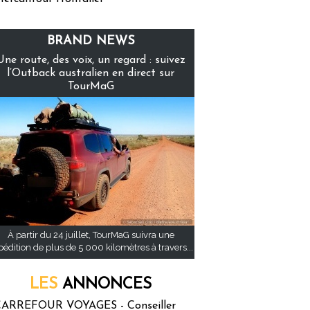
BRAND NEWS
Une route, des voix, un regard : suivez
l’Outback australien en direct sur
TourMaG
À partir du 24 juillet, TourMaG suivra une
pédition de plus de 5 000 kilomètres à travers...
LES
ANNONCES
ARREFOUR VOYAGES - Conseiller