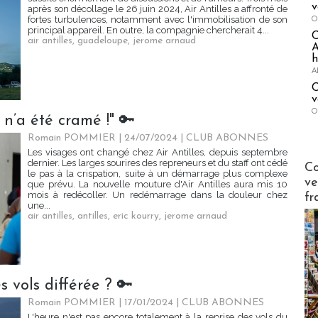
v
après son décollage le 26 juin 2024, Air Antilles a affronté de
O
fortes turbulences, notamment avec l'immobilisation de son
principal appareil. En outre, la compagnie chercherait 4...
air antilles
,
guadeloupe
,
jerome arnaud
A
h
A
C
v
O
 n’a été cramé !" 🔑
Romain POMMIER
| 24/07/2024
|
CLUB ABONNES
Les visages ont changé chez Air Antilles, depuis septembre
Publi-n
dernier. Les larges sourires des repreneurs et du staff ont cédé
Co
le pas à la crispation, suite à un démarrage plus complexe
ve
que prévu. La nouvelle mouture d'Air Antilles aura mis 10
mois à redécoller. Un redémarrage dans la douleur chez
fr
une...
air antilles
,
antilles
,
eric kourry
,
jerome arnaud
es vols différée ? 🔑
Romain POMMIER
| 17/01/2024
|
CLUB ABONNES
L'heure n'est pas encore totalement à la reprise des vols du