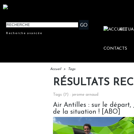
ACTUA
Recherche avancée
CONTACTS
Accueil
>
Tags
RÉSULTATS RE
Tags (7) : jerome arnaud
Air Antilles : sur le dépar
de la situation ! [ABO]