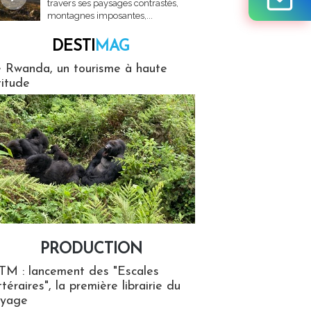
travers ses paysages contrastés,
montagnes imposantes,...
DESTI
MAG
MAG
 Rwanda, un tourisme à haute
titude
PRODUCTION
ion
TM : lancement des "Escales
ttéraires", la première librairie du
oyage