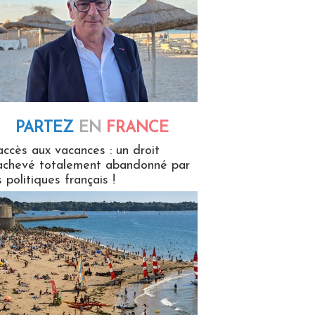
PARTEZ
EN
FRANCE
 en France
accès aux vacances : un droit
achevé totalement abandonné par
s politiques français !