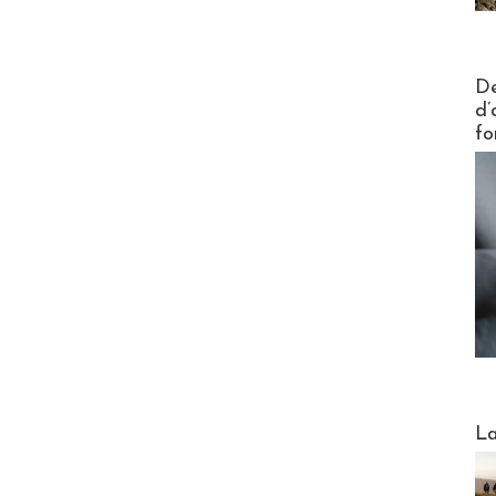
Actus V
De
d’
fo
Webinai
La