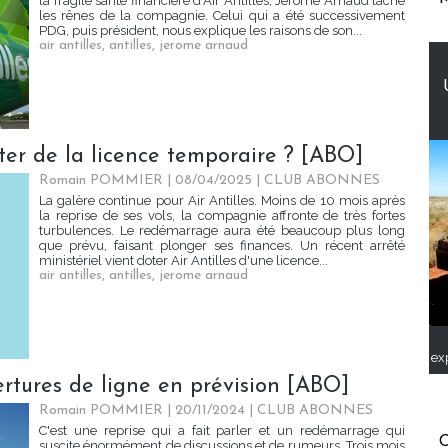
la fragile santé financière d'Air Antilles, Jérôme Arnaud lâche
les rênes de la compagnie. Celui qui a été successivement
PDG, puis président, nous explique les raisons de son...
air antilles
,
antilles
,
jerome arnaud
uiéter de la licence temporaire ? [ABO]
Romain POMMIER
| 08/04/2025
|
CLUB ABONNES
La galère continue pour Air Antilles. Moins de 10 mois après
la reprise de ses vols, la compagnie affronte de très fortes
turbulences. Le redémarrage aura été beaucoup plus long
que prévu, faisant plonger ses finances. Un récent arrêté
ministériel vient doter Air Antilles d'une licence...
air antilles
,
antilles
,
jerome arnaud
ex
vertures de ligne en prévision [ABO]
Romain POMMIER
| 20/11/2024
|
CLUB ABONNES
C'est une reprise qui a fait parler et un redémarrage qui
C
suscite énormément de discussions et de rumeurs. Trois mois