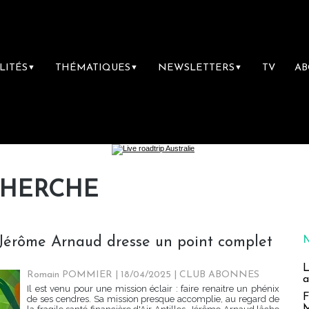
LITÉS
THÉMATIQUES
NEWSLETTERS
TV
A
▼
▼
▼
CHERCHE
t, Jérôme Arnaud dresse un point complet
L
Romain POMMIER
| 18/04/2025
|
CLUB ABONNES
a
Il est venu pour une mission éclair : faire renaitre un phénix
F
de ses cendres. Sa mission presque accomplie, au regard de
M