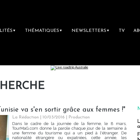
LITÉS
THÉMATIQUES
NEWSLETTERS
TV
A
▼
▼
▼
CHERCHE
unisie va s'en sortir grâce aux femmes !"
La Rédaction
| 10/03/2016
|
Production
L
Dans le cadre de la journée de la femme, le 8 mars,
a
TourMaG.com donne la parole chaque jour de la semaine à
une femme du tourisme qui a un pied à l'étranger. De
F
nationalité étrangère ou expatriées, cette année, les
M