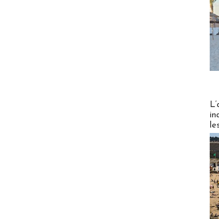
Partez
L’
in
le