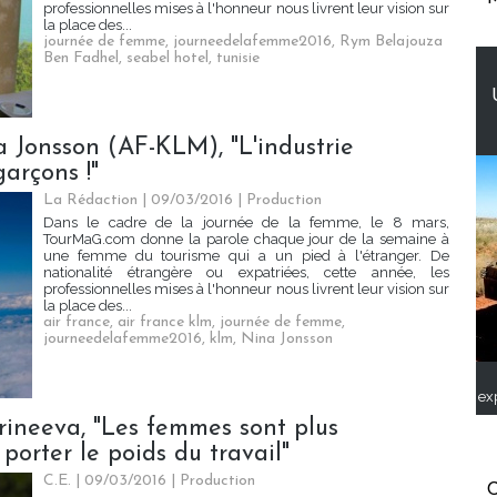
professionnelles mises à l'honneur nous livrent leur vision sur
la place des...
journée de femme
,
journeedelafemme2016
,
Rym Belajouza
Ben Fadhel
,
seabel hotel
,
tunisie
 Jonsson (AF-KLM), "L'industrie
arçons !"
La Rédaction
| 09/03/2016
|
Production
Dans le cadre de la journée de la femme, le 8 mars,
TourMaG.com donne la parole chaque jour de la semaine à
une femme du tourisme qui a un pied à l'étranger. De
nationalité étrangère ou expatriées, cette année, les
professionnelles mises à l'honneur nous livrent leur vision sur
la place des...
air france
,
air france klm
,
journée de femme
,
journeedelafemme2016
,
klm
,
Nina Jonsson
ex
rineeva, "Les femmes sont plus
porter le poids du travail"
C.E. | 09/03/2016
|
Production
C