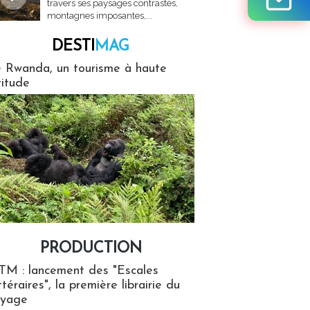
travers ses paysages contrastés,
montagnes imposantes,...
DESTI
MAG
MAG
 Rwanda, un tourisme à haute
titude
PRODUCTION
ion
TM : lancement des "Escales
ttéraires", la première librairie du
oyage