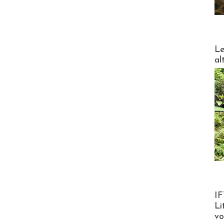
DESTI
Le
al
Product
IF
Li
v