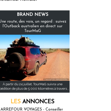
BRAND NEWS
Une route, des voix, un regard : suivez
l’Outback australien en direct sur
TourMaG
À partir du 24 juillet, TourMaG suivra une
pédition de plus de 5 000 kilomètres à travers...
LES
ANNONCES
ARREFOUR VOYAGES - Conseiller