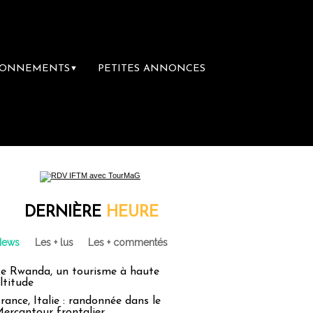
BONNEMENTS
PETITES ANNONCES
▼
DERNIÈRE
HEURE
News
Les + lus
Les + commentés
e Rwanda, un tourisme à haute
ltitude
rance, Italie : randonnée dans le
ercantour frontalier