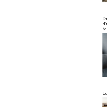
Actus V
De
d’
fo
Webinai
La