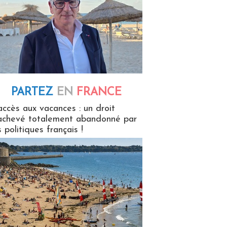
PARTEZ
EN
FRANCE
 en France
accès aux vacances : un droit
achevé totalement abandonné par
s politiques français !