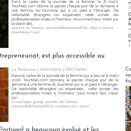
Dans le cadre de la journée de la femme, le 8 mars,
v
TourMaG.com donne la parole chaque jour de la semaine à
O
une femme du tourisme qui a un pied à l'étranger. De
nationalité étrangère ou expatriées, cette année, les
professionnelles mises à l'honneur nous livrent leur vision sur
A
la place des...
h
journée de femme
,
journeedelafemme2016
,
olga trineeva
,
A
pouchkine tours
C
v
O
trepreneuriat, est plus accessible au
Publi-n
Co
La Rédaction
| 08/03/2016
|
DESTIMAG
ve
Dans le cadre de la journée de la femme qui a lieu ce 8 mars
2016, TourMaG.com donnera la parole chaque jour de la
fr
semaine à une femme du tourisme qui a un pied à l'étranger.
De nationalité étrangère ou expatriées... cette année, les
professionnelles mises à l'honneur nous livrent leur vision
sur...
e-voytages group
,
journée de femme
,
journeedelafemme2016
,
royaume-uni
,
spriet
Portugal a beaucoup évolué et les