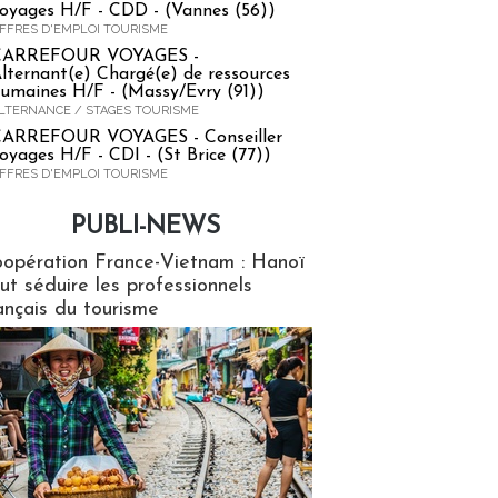
oyages H/F - CDD - (Vannes (56))
FFRES D'EMPLOI TOURISME
CARREFOUR VOYAGES -
lternant(e) Chargé(e) de ressources
umaines H/F - (Massy/Evry (91))
LTERNANCE / STAGES TOURISME
ARREFOUR VOYAGES - Conseiller
oyages H/F - CDI - (St Brice (77))
FFRES D'EMPLOI TOURISME
PUBLI-NEWS
ews
opération France-Vietnam : Hanoï
ut séduire les professionnels
ançais du tourisme