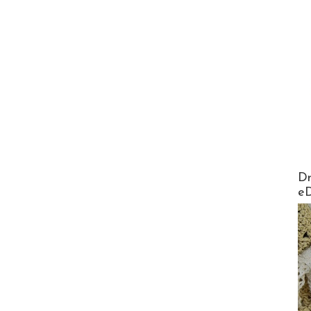
AirMa
Dr
e