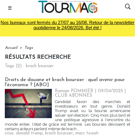
☰
Nos bureaux sont fermés du 27/07 au 16/08. Retour de la newsletter
quotidienne le 24/08/2026. Bel été !
Accueil
>
Tags
RÉSULTATS RECHERCHE
Tags (2) : krach boursier
Droits de douane et krach boursier : quel avenir pour
l'économie ? [ABO]
Romain POMMIER
| 09/04/2025
|
CLUB ABONNES
Candidat favori des marchés et
investisseurs en tout genre, Donald
Trump avait vu la bourse américaine
saluer son élection. Cinq mois plus tard et
une politique agressive à l'encontre du
monde entier, l'état de grâce est terminé. Les bourses dévissent et
certains acteurs parlent même de krach...
crise
,
donald trump
,
krach boursier
,
marc touati