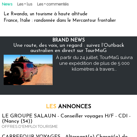
News
Les + lus
Les + commentés
Le Rwanda, un tourisme à haute altitude
France, Italie : randonnée dans le Mercantour frontalier
BRAND NEWS
Une route, des voix, un regard : suivez l’Outback
australien en direct sur TourMaG
À partir du 24 juillet, TourMaG suivra
une expédition de plus de 5 000
kilomètres à travers...
LES
ANNONCES
LE GROUPE SALAUN - Conseiller voyages H/F - CDI -
(Nancy (54))
OFFRES D'EMPLOI TOURISME
CARREFOUR VOYAGES - Alternant(e) Chargé(e) de