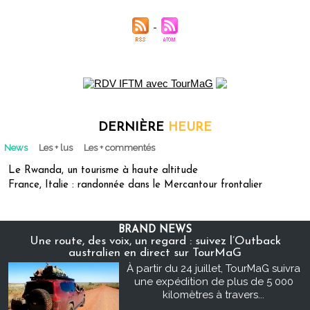
DERNIÈRE
HEURE
News
Les + lus
Les + commentés
Le Rwanda, un tourisme à haute altitude
France, Italie : randonnée dans le Mercantour frontalier
BRAND NEWS
Une route, des voix, un regard : suivez l’Outback
australien en direct sur TourMaG
À partir du 24 juillet, TourMaG suivra
une expédition de plus de 5 000
kilomètres à travers...