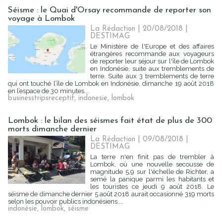
Séisme : le Quai d'Orsay recommande de reporter son
voyage à Lombok
La Rédaction
| 20/08/2018
|
DESTIMAG
Le Ministère de l'Europe et des affaires
étrangères recommande aux voyageurs
de reporter leur séjour sur l'île de Lombok
en Indonésie, suite aux tremblements de
terre. Suite aux 3 tremblements de terre
qui ont touché l’île de Lombok en Indonésie, dimanche 19 août 2018
en l’espace de 30 minutes...
businesstripsreceptif
,
indonesie
,
lombok
Lombok : le bilan des séismes fait état de plus de 300
morts dimanche dernier
La Rédaction
| 09/08/2018
|
DESTIMAG
La terre n'en finit pas de trembler à
Lombok, où une nouvelle secousse de
magnitude 5,9 sur l'échelle de Richter, a
semé la panique parmi les habitants et
les touristes ce jeudi 9 août 2018. Le
séisme de dimanche dernier 5 août 2018 aurait occasionné 319 morts
selon les pouvoir publics indonésiens....
indonésie
,
lombok
,
séisme