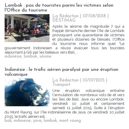
Lombok : pas de touristes parmi les victimes selon
l'Office du tourisme
La Rédaction
| 07/08/2018
|
DESTIMAG
Après le séisme de magnitude 7 qui a
frappé dimanche dernier l'île de Lombok
provoquant une quarantaine de victimes
et plusieurs dizaines de blessés, l'Office
du tourisme nous informe quel "Le
gouvernement Indonesien a réussi évacuer tous les touristes
séjournant à Gili par les bateaux vers Bali....
indonésie
,
lombok
,
séisme
Indonésie : le trafic aérien paralysé par une éruption
volcanique
La Rédaction
| 10/07/2015
|
Transport
Une éruption volcanique entraîne
l'annulation de nombreux vols de et vers
les îles de Bali, Java ou encore Lombok,
vendredi 10 juillet et certainement
samedi 11 juillet 2015. Suite à l'éruption
du Mont Raung, sur l'île indonésienne de Java, ce vendredi 10 juillet
2015, le trafic aérien est...
bali
,
indonesie
,
java
,
lombok
,
mont raung