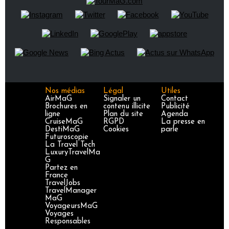
Nos médias
Légal
Utiles
AirMaG
Signaler un
Contact
Brochures en
contenu illicite
Publicité
ligne
Plan du site
Agenda
CruiseMaG
RGPD
La presse en
DestiMaG
Cookies
parle
Futuroscopie
La Travel Tech
LuxuryTravelMa
G
Partez en
France
TravelJobs
TravelManager
MaG
VoyageursMaG
Voyages
Responsables