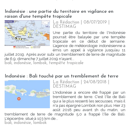
Indonésie : une partie du territoire en vigilance en
raison d'une tempête tropicale
La Rédaction
| 08/07/2019
|
DESTIMAG
Une partie du territoire de l'Indonésie
pourrait être balayée par une tempête
tropicale en ce début de semaine.
L’agence de météorologie indonésienne a
émis un appel à vigilance jusqu’au 11
juillet 2019. Après avoir subi un tremblement de terre de magnitude
de 6,9, dimanche 7 juillet 2019 n'ayant...
bali
,
indonésie
,
lombok
,
tempête tropicale
Indonésie : Bali touché par un tremblement de terre
La Rédaction
| 24/08/2018
|
DESTIMAG
L'Indonésie a encore été frappé par un
tremblement de terre. C'est l'île de Bali
qui a le plus ressenti les secousses, mais il
n'a pas épargné Lombok non plus. Hier 23
août 2018 peu avant 1h du matin, un
tremblement de terre de magnitude 5,0 a frappé l'île de Bali.
L'épicentre, situé à 103 km de...
bali
,
indonésie
,
lombok