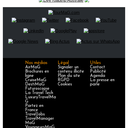
Nos médias
Légal
Utiles
AirMaG
Signaler un
Contact
Brochures en
contenu illicite
Publicité
ligne
Plan du site
Agenda
CruiseMaG
RGPD
La presse en
DestiMaG
Cookies
parle
Futuroscopie
La Travel Tech
LuxuryTravelMa
G
Partez en
France
TravelJobs
TravelManager
MaG
VoyageursMaG