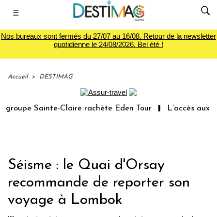
☰
Nos bureaux sont fermés du 27/07 au 16/08. Retour de la newsletter
quotidienne le 24/08/2026. Bel été !
Accueil
>
DESTIMAG
roupe Sainte-Claire rachète Eden Tour
L’accès aux vaca
Séisme : le Quai d'Orsay
recommande de reporter son
voyage à Lombok