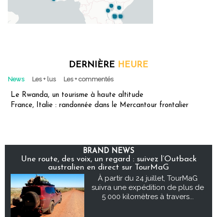
DERNIÈRE
HEURE
News
Les + lus
Les + commentés
Le Rwanda, un tourisme à haute altitude
France, Italie : randonnée dans le Mercantour frontalier
BRAND NEWS
Une route, des voix, un regard : suivez l’Outback
australien en direct sur TourMaG
À partir du 24 juillet, TourMaG
suivra une expédition de plus de
5 000 kilomètres à travers...