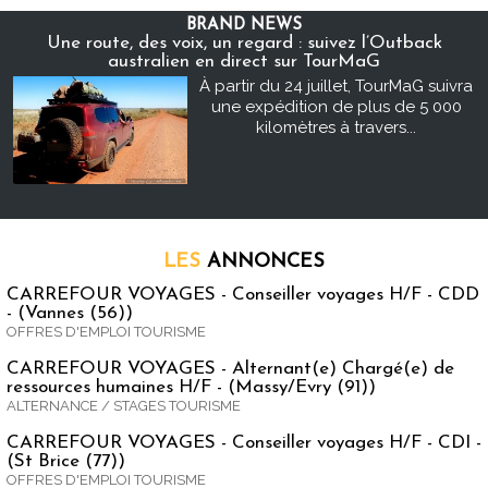
BRAND NEWS
Une route, des voix, un regard : suivez l’Outback
australien en direct sur TourMaG
À partir du 24 juillet, TourMaG suivra
une expédition de plus de 5 000
kilomètres à travers...
LES
ANNONCES
CARREFOUR VOYAGES - Conseiller voyages H/F - CDD
- (Vannes (56))
OFFRES D'EMPLOI TOURISME
CARREFOUR VOYAGES - Alternant(e) Chargé(e) de
ressources humaines H/F - (Massy/Evry (91))
ALTERNANCE / STAGES TOURISME
CARREFOUR VOYAGES - Conseiller voyages H/F - CDI -
(St Brice (77))
OFFRES D'EMPLOI TOURISME