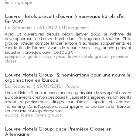
hotels groupe
Louvre Hotels prévoit d'ouvrir 3 nouveaux hôtels d'ici
fin 2012
La Rédaction
| 12/11/2012
|
Hébergement
Avec 19 ouvertures depuis début janvier 2012, le rythme de
développement de Louvre Hotels dans l'Hexagone est soutenu. Et le
groupe hôtelier compte lancer encore 3 adresses supplémentaires
d'ici la fin de l'année. Avant de repartir vers 2013, année pendant
laquelle, il projette d'ouvrir de 20 à 25...
campanile
,
golden tulip
,
kyriad
,
louvre hotels groupe
,
premiere
classe
Louvre Hotels Group : 2 nominations pour une nouvelle
organisation en Europe
La Rédaction
| 29/05/2012
|
People
Louvre Hotels Group annonce une réorganisation de ses opérations en
Europe avec la création des pôles Filiales et Managés et Franchises. Ils
seront respectivement dirigés par Didier Laporte et Andreas
Tscherning. Dans l'optique d'accompagner sa croissance en Europe,
Louvre Hotels Group réorganise...
europe
,
louvre hotels groupe
Louvre Hotels Group lance Première Classe en
Allemagne