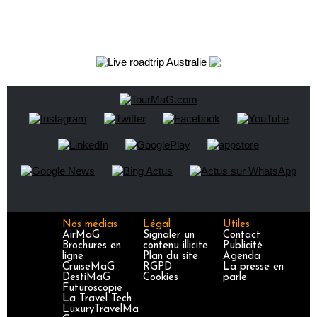
Nos médias
Légal
Utiles
AirMaG
Signaler un
Contact
Brochures en
contenu illicite
Publicité
ligne
Plan du site
Agenda
CruiseMaG
RGPD
La presse en
DestiMaG
Cookies
parle
Futuroscopie
La Travel Tech
LuxuryTravelMa