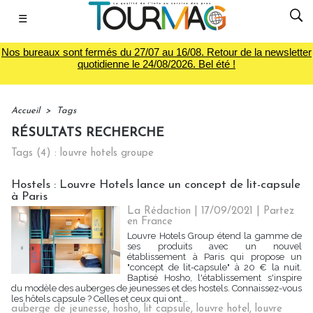
☰
Nos bureaux sont fermés du 27/07 au 16/08. Retour de la newsletter
quotidienne le 24/08/2026. Bel été !
Accueil
>
Tags
RÉSULTATS RECHERCHE
Tags (4) : louvre hotels groupe
Hostels : Louvre Hotels lance un concept de lit-capsule
à Paris
La Rédaction
| 17/09/2021
|
Partez
en France
Louvre Hotels Group étend la gamme de
ses produits avec un nouvel
établissement à Paris qui propose un
"concept de lit-capsule" à 20 € la nuit.
Baptisé Hosho, l'établissement s'inspire
du modèle des auberges de jeunesses et des hostels. Connaissez-vous
les hôtels capsule ? Celles et ceux qui ont...
auberge de jeunesse
,
hosho
,
lit capsule
,
louvre hotel
,
louvre