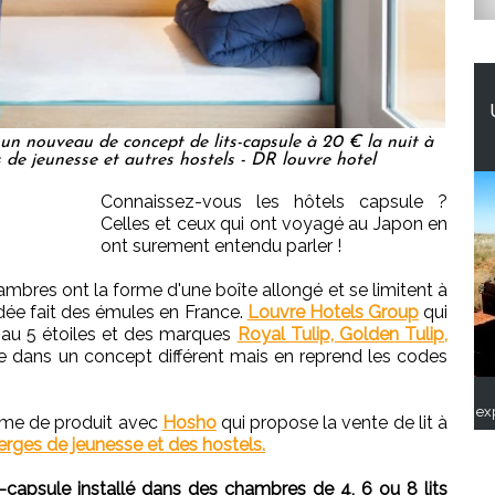
un nouveau de concept de lits-capsule à 20 € la nuit à
 de jeunesse et autres hostels - DR louvre hotel
Connaissez-vous les hôtels capsule ?
Celles et ceux qui ont voyagé au Japon en
ont surement entendu parler !
hambres ont la forme d'une boîte allongé et se limitent à
e idée fait des émules en France.
Louvre Hotels Group
qui
au 5 étoiles et des marques
Royal Tulip, Golden Tulip,
e dans un concept différent mais en reprend les codes
ex
mme de produit avec
Hosho
qui propose la vente de lit à
rges de jeunesse et des hostels.
t-capsule installé dans des chambres de 4, 6 ou 8 lits