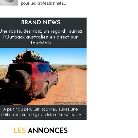
pour les professionnels...
BRAND NEWS
Une route, des voix, un regard : suivez
l’Outback australien en direct sur
TourMaG
À partir du 24 juillet, TourMaG suivra une
pédition de plus de 5 000 kilomètres à travers...
LES
ANNONCES