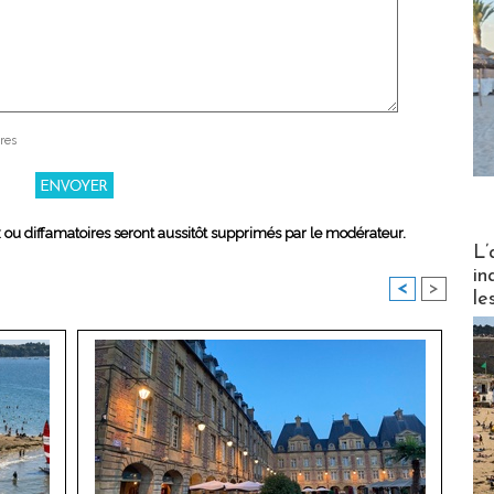
res
x ou diffamatoires seront aussitôt supprimés par le modérateur.
Partez
L’
in
<
>
le