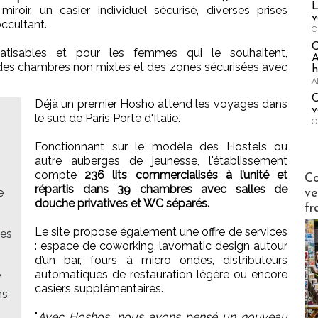
L
oir, un casier individuel sécurisé, diverses prises
v
occultant.
O
atisables et pour les femmes qui le souhaitent,
A
des chambres non mixtes et des zones sécurisées avec
h
A
C
Déjà un premier Hosho attend les voyages dans
v
le sud de Paris Porte d'Italie.
O
Fonctionnant sur le modèle des Hostels ou
autre auberges de jeunesse, l'établissement
Publi-n
compte
236 lits commercialisés à l’unité et
Co
répartis dans 39 chambres avec salles de
e
ve
douche privatives et WC séparés.
fr
Le site propose également une offre de services
des
: espace de coworking, lavomatic design autour
d’un bar, fours à micro ondes, distributeurs
automatiques de restauration légère ou encore
e
casiers supplémentaires.
ns
"
Avec Hoshos, nous avons pensé un nouveau