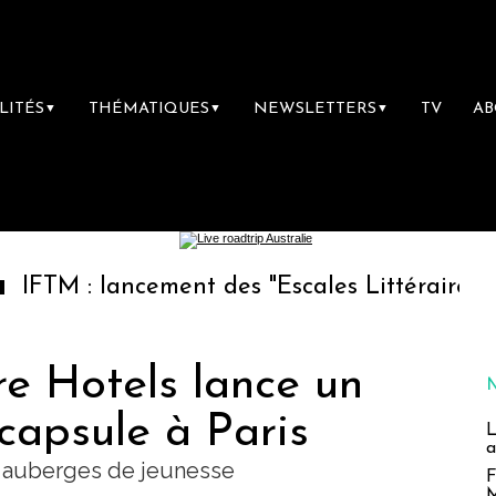
LITÉS
THÉMATIQUES
NEWSLETTERS
TV
A
▼
▼
▼
lancement des "Escales Littéraires", la premiè
re Hotels lance un
-capsule à Paris
L
a
t auberges de jeunesse
F
M