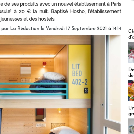
 de ses produits avec un nouvel établissement à Paris
sule" à 20 € la nuit. Baptisé Hosho, l'établissement
jeunesses et des hostels.
é par
La Rédaction
le Vendredi 17 Septembre 2021 à 14:14
Les off
Ch
d'
De
de
Un
gr