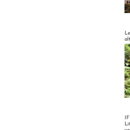
DESTI
Le
al
Product
IF
Li