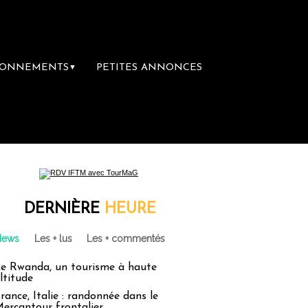
BONNEMENTS
PETITES ANNONCES
▼
re librairie du voyage
Le groupe Sainte-C
DERNIÈRE
HEURE
News
Les + lus
Les + commentés
e Rwanda, un tourisme à haute
ltitude
rance, Italie : randonnée dans le
ercantour frontalier