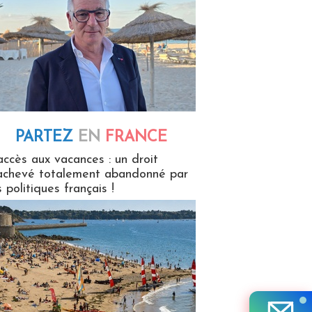
PARTEZ
EN
FRANCE
 en France
accès aux vacances : un droit
achevé totalement abandonné par
s politiques français !