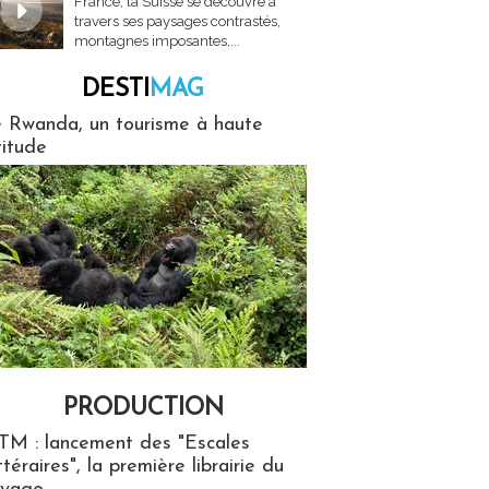
France, la Suisse se découvre à
travers ses paysages contrastés,
montagnes imposantes,...
DESTI
MAG
MAG
 Rwanda, un tourisme à haute
titude
PRODUCTION
ion
TM : lancement des "Escales
ttéraires", la première librairie du