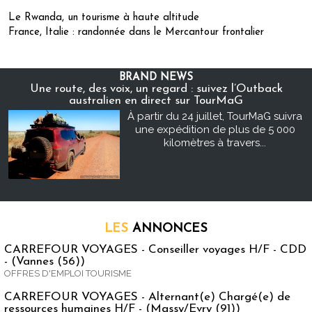
Le Rwanda, un tourisme à haute altitude
France, Italie : randonnée dans le Mercantour frontalier
BRAND NEWS
Une route, des voix, un regard : suivez l’Outback
australien en direct sur TourMaG
À partir du 24 juillet, TourMaG suivra
une expédition de plus de 5 000
kilomètres à travers...
LES
ANNONCES
CARREFOUR VOYAGES - Conseiller voyages H/F - CDD
- (Vannes (56))
OFFRES D'EMPLOI TOURISME
CARREFOUR VOYAGES - Alternant(e) Chargé(e) de
ressources humaines H/F - (Massy/Evry (91))