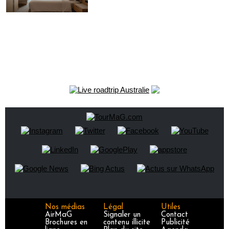
Nos médias
Légal
Utiles
AirMaG
Signaler un
Contact
Brochures en
contenu illicite
Publicité