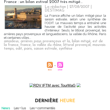
France : un bilan estival 2007 très mitigé...
La rédaction | 27/08/2007
|
DESTIMAG
La France affiche un bilan mitigé pour la
saison estivale, selon une synthèse de
l'ODIT. Le mauvais temps a entraîné une
hausse de l'activité pour les activités
d'intérieur. Seuls, le littoral provençal, les
arrières pays provençaux et languedociens, la vallée du Rhône, Paris
et certaines villes...
amadeus
,
arrières pays provençaux et la
,
bilan mitigé
,
est de
la france
,
france
,
la vallée du rhône
,
littoral provençal
,
mauvais
temps
,
odit
,
paris
,
saison estivale
,
synthèse
DERNIÈRE
HEURE
News
Les + lus
Les + commentés