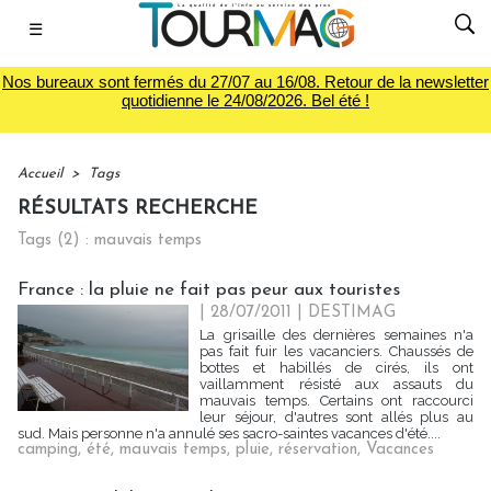
☰
Nos bureaux sont fermés du 27/07 au 16/08. Retour de la newsletter
quotidienne le 24/08/2026. Bel été !
Accueil
>
Tags
RÉSULTATS RECHERCHE
Tags (2) : mauvais temps
France : la pluie ne fait pas peur aux touristes
| 28/07/2011
|
DESTIMAG
La grisaille des dernières semaines n'a
pas fait fuir les vacanciers. Chaussés de
bottes et habillés de cirés, ils ont
vaillamment résisté aux assauts du
mauvais temps. Certains ont raccourci
leur séjour, d'autres sont allés plus au
sud. Mais personne n'a annulé ses sacro-saintes vacances d'été....
camping
,
été
,
mauvais temps
,
pluie
,
réservation
,
Vacances