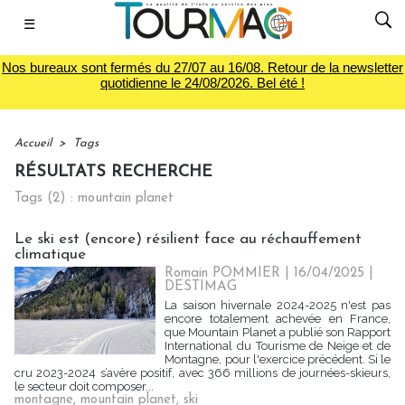
☰
Nos bureaux sont fermés du 27/07 au 16/08. Retour de la newsletter
quotidienne le 24/08/2026. Bel été !
Accueil
>
Tags
RÉSULTATS RECHERCHE
Tags (2) : mountain planet
Le ski est (encore) résilient face au réchauffement
climatique
Romain POMMIER
| 16/04/2025
|
DESTIMAG
La saison hivernale 2024-2025 n'est pas
encore totalement achevée en France,
que Mountain Planet a publié son Rapport
International du Tourisme de Neige et de
Montagne, pour l'exercice précédent. Si le
cru 2023-2024 s’avère positif, avec 366 millions de journées-skieurs,
le secteur doit composer...
montagne
,
mountain planet
,
ski