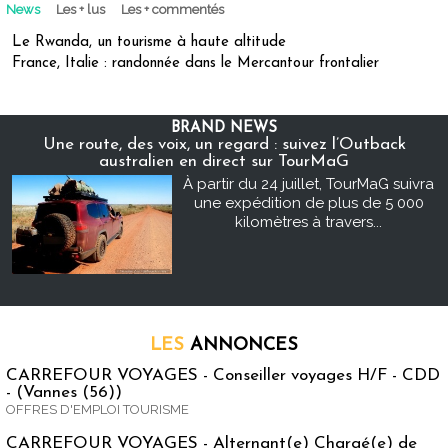
News
Les + lus
Les + commentés
Le Rwanda, un tourisme à haute altitude
France, Italie : randonnée dans le Mercantour frontalier
BRAND NEWS
Une route, des voix, un regard : suivez l’Outback
australien en direct sur TourMaG
À partir du 24 juillet, TourMaG suivra
une expédition de plus de 5 000
kilomètres à travers...
LES
ANNONCES
CARREFOUR VOYAGES - Conseiller voyages H/F - CDD
- (Vannes (56))
OFFRES D'EMPLOI TOURISME
CARREFOUR VOYAGES - Alternant(e) Chargé(e) de