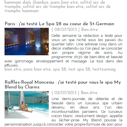
hammam dans chambre
,
paris bien etre
,
sofitel arc de
triomphe
,
sofitel arc de triomphe bien etre
,
sofitel arc de
triomphe hammam
Paris : j'ai testé Le Spa 28 au coeur de St-Germain
| 08/07/2013
|
Bien-être
Cette semaine la rédaction a testé pour
vous un spa niché sous les pavais du
quartier latin. Une adresse cosy dans un
décor inattendu où l'on peut se concocter
son propre régime de soins. Au
programme 1h30 de bien-être et beauté
avec gommage, enveloppement et massage. Le tout dans des
effluves...
bien etre
,
paris bien etre
,
spa 28
,
test spa 28
,
testtourmag
Raffles-Royal Monceau : j'ai testé pour vous le spa My
Blend by Clarins
| 02/07/2013
|
Bien-être
Une demi-journée de détente et de
beauté dans un luxueux spa urbain
devenu, en deux ans, l'un des
incontournables parisiens. Ce luxueux
cocon blanc, résolument design, appelle
au lâcher-prise. My Blend pousse la
personnalisation jusqu'à concocter votre propre formule de soin pour