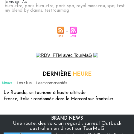
le visage. Au...
bien etre
,
paris bien etre
,
paris spa
,
royal monceau
,
spa
,
test
my blend by clarins
,
testtourmag
DERNIÈRE
HEURE
News
Les + lus
Les + commentés
Le Rwanda, un tourisme à haute altitude
France, Italie : randonnée dans le Mercantour frontalier
BRAND NEWS
Une route, des voix, un regard : suivez l’Outback
australien en direct sur TourMaG