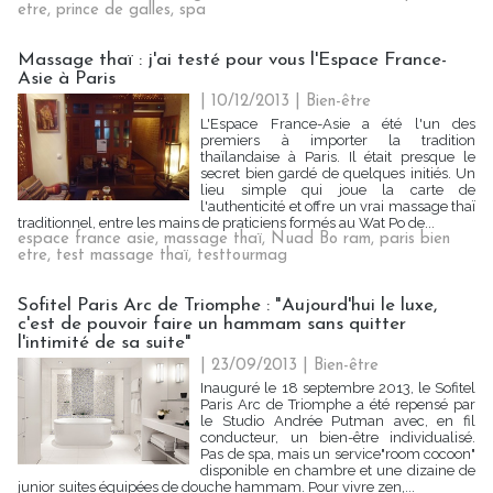
etre
,
prince de galles
,
spa
Massage thaï : j'ai testé pour vous l'Espace France-
Asie à Paris
| 10/12/2013
|
Bien-être
L'Espace France-Asie a été l'un des
premiers à importer la tradition
thaïlandaise à Paris. Il était presque le
secret bien gardé de quelques initiés. Un
lieu simple qui joue la carte de
l'authenticité et offre un vrai massage thaï
traditionnel, entre les mains de praticiens formés au Wat Po de...
espace france asie
,
massage thaï
,
Nuad Bo ram
,
paris bien
etre
,
test massage thaï
,
testtourmag
Sofitel Paris Arc de Triomphe : "Aujourd'hui le luxe,
c'est de pouvoir faire un hammam sans quitter
l'intimité de sa suite"
| 23/09/2013
|
Bien-être
Inauguré le 18 septembre 2013, le Sofitel
Paris Arc de Triomphe a été repensé par
le Studio Andrée Putman avec, en fil
conducteur, un bien-être individualisé.
Pas de spa, mais un service"room cocoon"
disponible en chambre et une dizaine de
junior suites équipées de douche hammam. Pour vivre zen,...