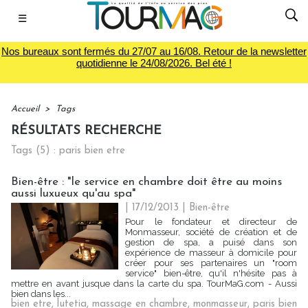
☰
Nos bureaux sont fermés du 27/07 au 16/08. Retour de la newsletter
quotidienne le 24/08/2026. Bel été !
Accueil
>
Tags
RÉSULTATS RECHERCHE
Tags (5) : paris bien etre
Bien-être : "le service en chambre doit être au moins
aussi luxueux qu'au spa"
| 17/12/2013
|
Bien-être
Pour le fondateur et directeur de
Monmasseur, société de création et de
gestion de spa, a puisé dans son
expérience de masseur à domicile pour
créer pour ses partenaires un "room
service" bien-être, qu'il n'hésite pas à
mettre en avant jusque dans la carte du spa. TourMaG.com - Aussi
bien dans les...
bien etre
,
lutetia
,
massage en chambre
,
monmasseur
,
paris bien