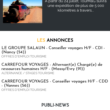
À partir du 24 juillet, TourMaG suivra
une expédition de plus de 5 000
kilomètres à travers...
LES
ANNONCES
LE GROUPE SALAUN - Conseiller voyages H/F - CDI -
(Nancy (54))
OFFRES D'EMPLOI TOURISME
CARREFOUR VOYAGES - Alternant(e) Chargé(e) de
ressources humaines H/F - (Massy/Evry (91))
ALTERNANCE / STAGES TOURISME
CARREFOUR VOYAGES - Conseiller voyages H/F - CDD
- (Vannes (56))
OFFRES D'EMPLOI TOURISME
PUBLI-NEWS