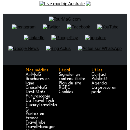
Nos médias
Légal
Utiles
AirMaG
Signaler un
Contact
Brochures en
contenu illicite
Publicité
ligne
Plan du site
Agenda
CruiseMaG
RGPD
La presse en
DestiMaG
Cookies
parle
Futuroscopie
La Travel Tech
LuxuryTravelMa
G
Partez en
France
TravelJobs
TravelManager