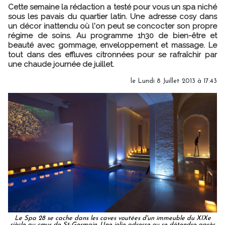
Cette semaine la rédaction a testé pour vous un spa niché
sous les pavais du quartier latin. Une adresse cosy dans
un décor inattendu où l'on peut se concocter son propre
régime de soins. Au programme 1h30 de bien-être et
beauté avec gommage, enveloppement et massage. Le
tout dans des effluves citronnées pour se rafraîchir par
une chaude journée de juillet.
le Lundi 8 Juillet 2013 à 17:43
Le Spa 28 se cache dans les caves voutées d'un immeuble du XIXe
siècle au cœur de St-Germain. Une jolie adresse ou se détendre après