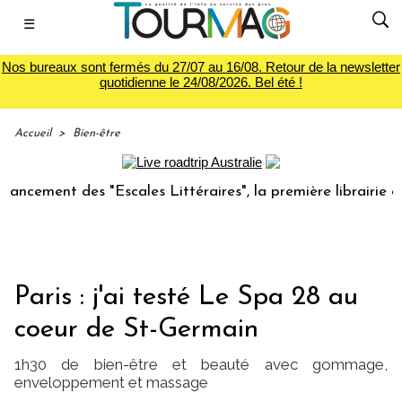
☰
Nos bureaux sont fermés du 27/07 au 16/08. Retour de la newsletter
quotidienne le 24/08/2026. Bel été !
Accueil
>
Bien-être
ment des "Escales Littéraires", la première librairie du voy
Paris : j'ai testé Le Spa 28 au
coeur de St-Germain
1h30 de bien-être et beauté avec gommage,
enveloppement et massage