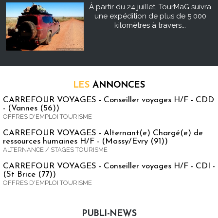
À partir du 24 juillet, TourMaG suivra
une expédition de plus de 5 000
kilomètres à travers...
LES
ANNONCES
CARREFOUR VOYAGES - Conseiller voyages H/F - CDD
- (Vannes (56))
OFFRES D'EMPLOI TOURISME
CARREFOUR VOYAGES - Alternant(e) Chargé(e) de
ressources humaines H/F - (Massy/Evry (91))
ALTERNANCE / STAGES TOURISME
CARREFOUR VOYAGES - Conseiller voyages H/F - CDI -
(St Brice (77))
OFFRES D'EMPLOI TOURISME
PUBLI-NEWS