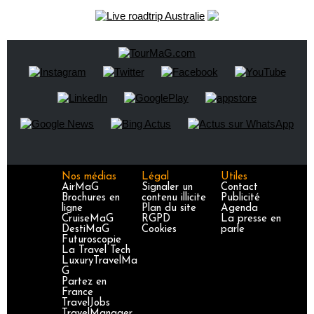
Nos médias
Légal
Utiles
AirMaG
Signaler un
Contact
Brochures en
contenu illicite
Publicité
ligne
Plan du site
Agenda
CruiseMaG
RGPD
La presse en
DestiMaG
Cookies
parle
Futuroscopie
La Travel Tech
LuxuryTravelMa
G
Partez en
France
TravelJobs
TravelManager