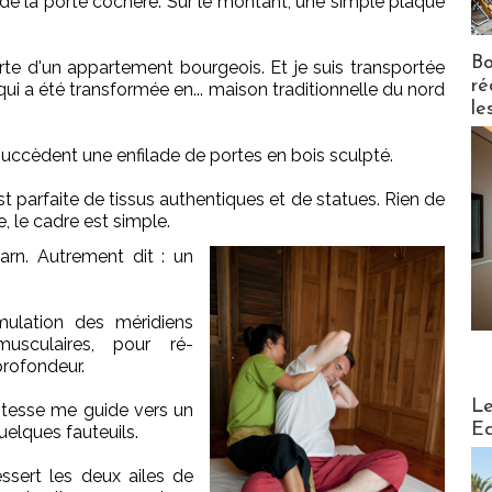
de la porte cochère. Sur le montant, une simple plaque
Bo
te d'un appartement bourgeois. Et je suis transportée
ré
i a été transformée en... maison traditionnelle du nord
le
uccèdent une enfilade de portes en bois sculpté.
t parfaite de tissus authentiques et de statues. Rien de
e, le cadre est simple.
n. Autrement dit : un
mulation des méridiens
musculaires, pour ré-
profondeur.
Distribu
Le
ôtesse me guide vers un
Ed
elques fauteuils.
ssert les deux ailes de