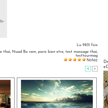
is-
Lu 9831 fois
e thaï
,
Nuad Bo ram
,
paris bien etre
,
test massage thaï
,
testtourmag
Notez
AirMa
Dr
e
<
>