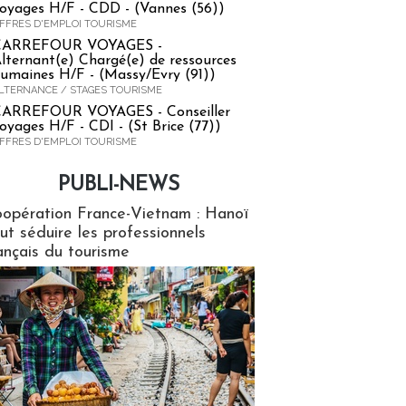
oyages H/F - CDD - (Vannes (56))
FFRES D'EMPLOI TOURISME
CARREFOUR VOYAGES -
lternant(e) Chargé(e) de ressources
umaines H/F - (Massy/Evry (91))
LTERNANCE / STAGES TOURISME
ARREFOUR VOYAGES - Conseiller
oyages H/F - CDI - (St Brice (77))
FFRES D'EMPLOI TOURISME
PUBLI-NEWS
ews
opération France-Vietnam : Hanoï
ut séduire les professionnels
ançais du tourisme