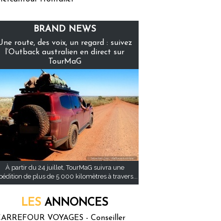
BRAND NEWS
Une route, des voix, un regard : suivez
l’Outback australien en direct sur
TourMaG
À partir du 24 juillet, TourMaG suivra une
pédition de plus de 5 000 kilomètres à travers...
LES
ANNONCES
ARREFOUR VOYAGES - Conseiller