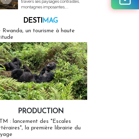
travers ses paysages contrastés,
montagnes imposantes,...
DESTI
MAG
MAG
 Rwanda, un tourisme à haute
titude
PRODUCTION
ion
TM : lancement des "Escales
ttéraires", la première librairie du
oyage