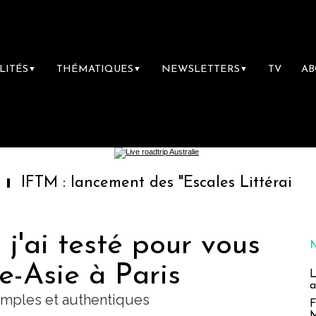
LITÉS
THÉMATIQUES
NEWSLETTERS
TV
A
▼
▼
▼
 lancement des "Escales Littéraires", la prem
 j'ai testé pour vous
e-Asie à Paris
L
a
imples et authentiques
F
M