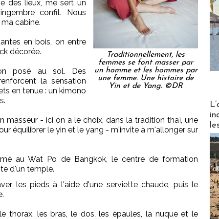
se des lieux, me sert un
ingembre confit. Nous
, ma cabine.
antes en bois, on entre
ck décorée.
Traditionnellement, les
femmes se font masser par
on posé au sol. Des
un homme et les hommes par
une femme. Une histoire de
renforcent la sensation
Yin et de Yang. ©DR
 mets en tenue : un kimono
s.
Partez
L’
in
asseur - ici on a le choix, dans la tradition thaï, une
le
quilibrer le yin et le yang - m'invite à m'allonger sur
rmé au Wat Po de Bangkok, le centre de formation
nte d'un temple.
 les pieds à l'aide d'une serviette chaude, puis le
e.
le thorax, les bras, le dos, les épaules, la nuque et le