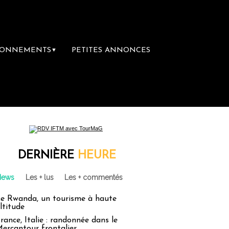
BONNEMENTS
PETITES ANNONCES
▼
ière librairie du voyage
Le groupe Sainte-
DERNIÈRE
HEURE
News
Les + lus
Les + commentés
e Rwanda, un tourisme à haute
ltitude
rance, Italie : randonnée dans le
ercantour frontalier