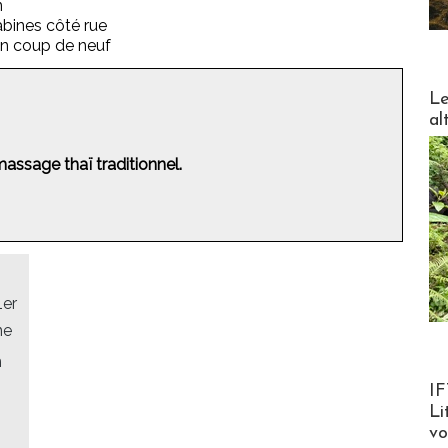
n
abines côté rue
'un coup de neuf
DESTI
Le
al
massage thaï traditionnel.
1er
ne
h
Product
IF
Li
v