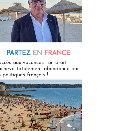
PARTEZ
EN
FRANCE
 en France
accès aux vacances : un droit
achevé totalement abandonné par
s politiques français !