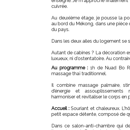
enseigne. Je m'approche finalement 
cuivrée.
Au deuxième étage, je pousse la por
au bord du Mékong, dans une pièce qu
du pays.
Dans les deux ailes du logement se s
Autant de cabines ? La décoration es
luxueux, ni d'ostentatoire. Au contrair
Au programme :
1h de Nuad Bo Rar
massage thaï traditionnel.
Il combine massage palmaire, sti
d’énergie et assouplissements 
harmoniser et revitaliser le corps en 
Accueil :
Souriant et chaleureux. L'h
petit espace détente, composé de qu
Dans ce salon-anti-chambre qui de