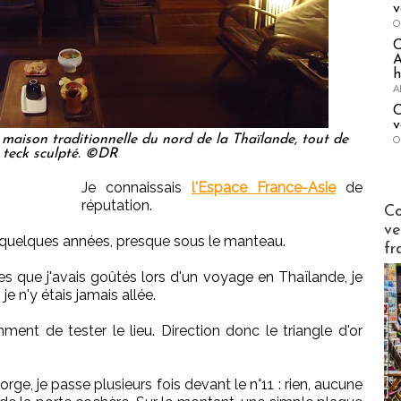
v
O
A
h
A
C
v
maison traditionnelle du nord de la Thaïlande, tout de
O
teck sculpté. ©DR
Je connaissais
l'Espace France-Asie
de
réputation.
Publi-n
Co
ve
a quelques années, presque sous le manteau.
fr
 que j'avais goûtés lors d'un voyage en Thaïlande, je
 je n'y étais jamais allée.
ent de tester le lieu. Direction donc le triangle d'or
ge, je passe plusieurs fois devant le n°11 : rien, aucune