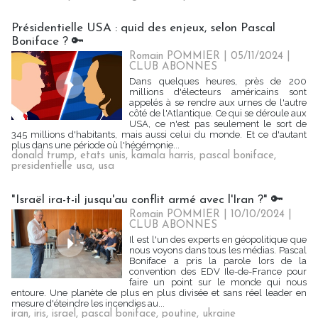
Présidentielle USA : quid des enjeux, selon Pascal
Boniface ? 🔑
Romain POMMIER
| 05/11/2024
|
CLUB ABONNES
Dans quelques heures, près de 200
millions d'électeurs américains sont
appelés à se rendre aux urnes de l'autre
côté de l'Atlantique. Ce qui se déroule aux
USA, ce n'est pas seulement le sort de
345 millions d'habitants, mais aussi celui du monde. Et ce d'autant
plus dans une période où l'hégémonie...
donald trump
,
etats unis
,
kamala harris
,
pascal boniface
,
presidentielle usa
,
usa
"Israël ira-t-il jusqu'au conflit armé avec l'Iran ?" 🔑
Romain POMMIER
| 10/10/2024
|
CLUB ABONNES
Il est l'un des experts en géopolitique que
nous voyons dans tous les médias. Pascal
Boniface a pris la parole lors de la
convention des EDV Ile-de-France pour
faire un point sur le monde qui nous
entoure. Une planète de plus en plus divisée et sans réel leader en
mesure d'éteindre les incendies au...
iran
,
iris
,
israel
,
pascal boniface
,
poutine
,
ukraine