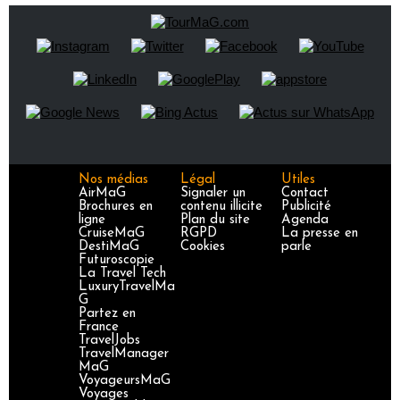
Nos médias
Légal
Utiles
AirMaG
Signaler un
Contact
Brochures en
contenu illicite
Publicité
ligne
Plan du site
Agenda
CruiseMaG
RGPD
La presse en
DestiMaG
Cookies
parle
Futuroscopie
La Travel Tech
LuxuryTravelMa
G
Partez en
France
TravelJobs
TravelManager
MaG
VoyageursMaG
Voyages