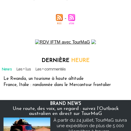
DERNIÈRE
HEURE
News
Les + lus
Les + commentés
Le Rwanda, un tourisme à haute altitude
France, Italie : randonnée dans le Mercantour frontalier
BRAND NEWS
Une route, des voix, un regard : suivez l’Outback
australien en direct sur TourMaG
À partir du 24 juillet, TourMaG suivra
une expédition de plus de 5 000