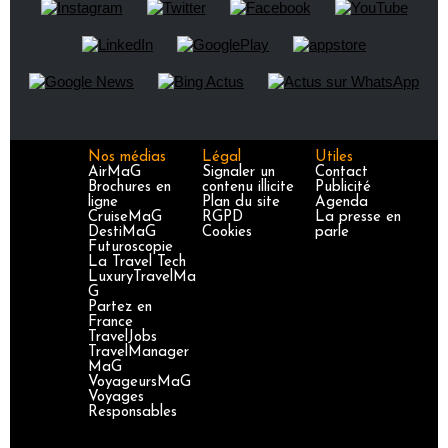
Nos médias
Légal
Utiles
AirMaG
Signaler un
Contact
Brochures en
contenu illicite
Publicité
ligne
Plan du site
Agenda
CruiseMaG
RGPD
La presse en
DestiMaG
Cookies
parle
Futuroscopie
La Travel Tech
LuxuryTravelMa
G
Partez en
France
TravelJobs
TravelManager
MaG
VoyageursMaG
Voyages
Responsables