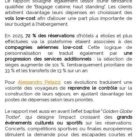
Le rapport souligne également l’essor d’une tendance
qualifiée de "Bagage cabine, haut standing". Les clients
arbitrent davantage leurs dépenses en choisissant des
vols low-cost
afin d’allouer une part plus importante de
leur budget à l’hébergement.
En 2025,
72 % des réservations
d’hôtels 4 étoiles et plus
effectuées via la plateforme étaient associées à des
compagnies aériennes low-cost
. Cette logique de
personnalisation se traduit également par
une
progression des services additionnels
: la sélection de
sièges augmente de 101 %, l’embarquement prioritaire de
33 % et les transferts de 13 % sur un an.
Pour
Alessandro Petazzi,
ces évolutions traduisent une
volonté des voyageurs de
reprendre le contrôle
sur la
construction de leurs séjours, en ajustant davantage les
postes de dépenses selon leurs priorités.
Le rapport met aussi en avant l’effet baptisé "
Golden Globe
Trotter
", qui désigne l’impact croissant des
grands
événements culturels ou sportifs
sur les réservations.
Concerts, compétitions sportives ou finales européennes
stimulent la demande pour des escapades courtes et