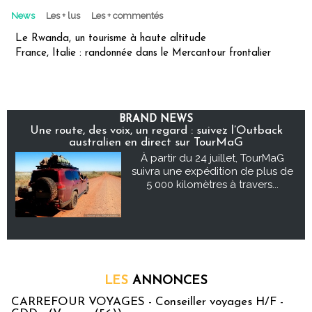
News
Les + lus
Les + commentés
Le Rwanda, un tourisme à haute altitude
France, Italie : randonnée dans le Mercantour frontalier
BRAND NEWS
Une route, des voix, un regard : suivez l’Outback
australien en direct sur TourMaG
À partir du 24 juillet, TourMaG
suivra une expédition de plus de
5 000 kilomètres à travers...
LES
ANNONCES
CARREFOUR VOYAGES - Conseiller voyages H/F -