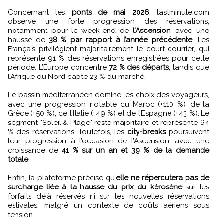
Concernant les
ponts de mai 2026
, lastminute.com
observe une forte progression des réservations,
notamment pour le week-end de
l’Ascension
, avec une
hausse de
38 % par rapport à l’année précédente
. Les
Français privilégient majoritairement le court-courrier, qui
représente 91 % des réservations enregistrées pour cette
période. L’Europe concentre
72 % des départs
, tandis que
l’Afrique du Nord capte 23 % du marché.
Le bassin méditerranéen domine les choix des voyageurs,
avec une progression notable du Maroc (+110 %), de la
Grèce (+50 %), de l’Italie (+49 %) et de l’Espagne (+43 %). Le
segment "Soleil & Plage" reste majoritaire et représente 64
% des réservations. Toutefois, les
city-breaks
poursuivent
leur progression à l’occasion de l’Ascension, avec une
croissance de
41 % sur un an et 39 % de la demande
totale
.
Enfin, la plateforme précise qu’
elle ne répercutera pas de
surcharge liée à la hausse du prix du kérosène
sur les
forfaits déjà réservés ni sur les nouvelles réservations
estivales, malgré un contexte de coûts aériens sous
tension.