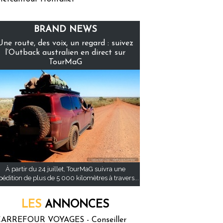
BRAND NEWS
Une route, des voix, un regard : suivez
l’Outback australien en direct sur
TourMaG
À partir du 24 juillet, TourMaG suivra une
pédition de plus de 5 000 kilomètres à travers...
LES
ANNONCES
ARREFOUR VOYAGES - Conseiller