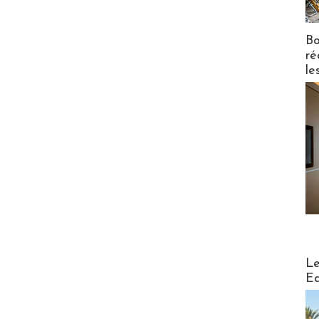
Bo
ré
le
Distribu
Le
Ed