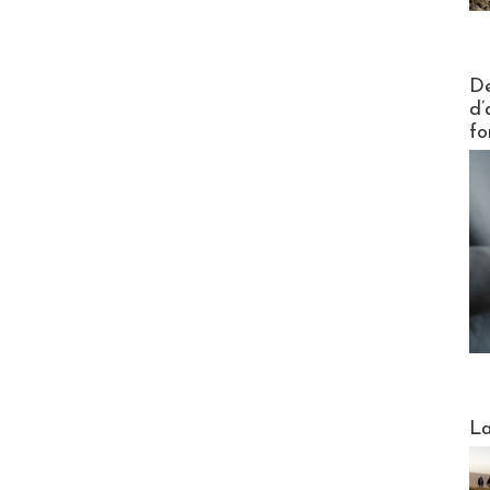
Actus V
De
d’
fo
Webinai
La