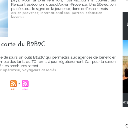
pays. Pour la première fois, TourMaG.com a couvert les
Rencontres économiques d’Aix-en-Provence. Une 26e édition
placée sous le signe de la jeunesse, donc de l’espoir, mais...
aix en provence
,
international sos
,
patron
,
sebastien
lecornu
a carte du B2B2C
ne de jours un outil B2B2C qui permettra aux agences de bénéficier
mble des tarifs du TO remis à jour régulièrement. Car pour la saison
: les brochures seront...
r opérateur
,
voyageurs associés
ex
C