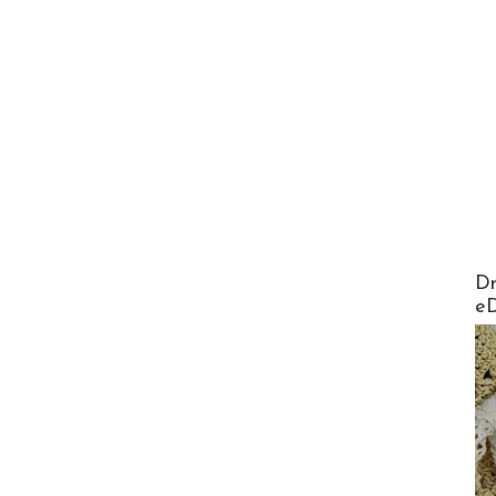
AirMa
Dr
e