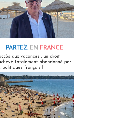
PARTEZ
EN
FRANCE
 en France
accès aux vacances : un droit
achevé totalement abandonné par
s politiques français !