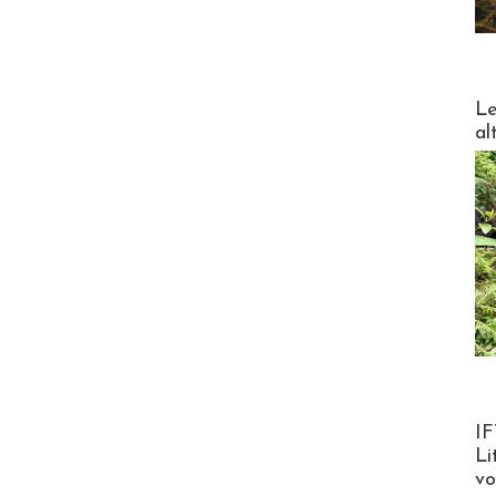
DESTI
Le
al
Product
IF
Li
v