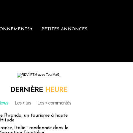
BONNEMENTS
PETITES ANNONCES
▼
DERNIÈRE
HEURE
News
Les + lus
Les + commentés
e Rwanda, un tourisme à haute
ltitude
rance, Italie : randonnée dans le
ercantour frontalier