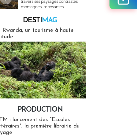
travers ses paysages contrastés,
montagnes imposantes,...
DESTI
MAG
MAG
 Rwanda, un tourisme à haute
titude
PRODUCTION
ion
TM : lancement des "Escales
ttéraires", la première librairie du
oyage