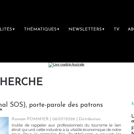
LITÉS
THÉMATIQUES
NEWSLETTERS
TV
A
▼
▼
▼
CHERCHE
nal SOS), porte-parole des patrons
"
L
Romain POMMIER
| 06/07/2026
|
Distribution
a
Inutile de rappeler aux professionnels du tourisme le lien
F
étroit qui unit cette industrie à la vitalité économique de notre
M