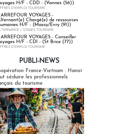
oyages H/F - CDD - (Vannes (56))
FFRES D'EMPLOI TOURISME
CARREFOUR VOYAGES -
lternant(e) Chargé(e) de ressources
umaines H/F - (Massy/Evry (91))
LTERNANCE / STAGES TOURISME
ARREFOUR VOYAGES - Conseiller
oyages H/F - CDI - (St Brice (77))
FFRES D'EMPLOI TOURISME
PUBLI-NEWS
ews
opération France-Vietnam : Hanoï
ut séduire les professionnels
ançais du tourisme