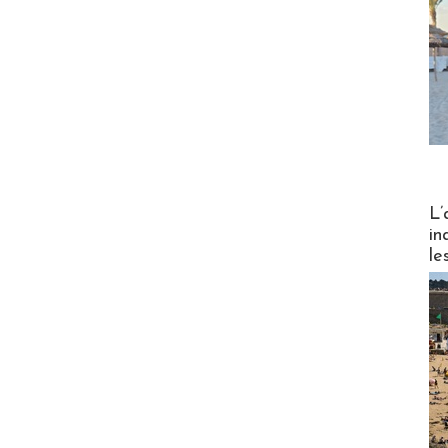
Partez
L’
in
le