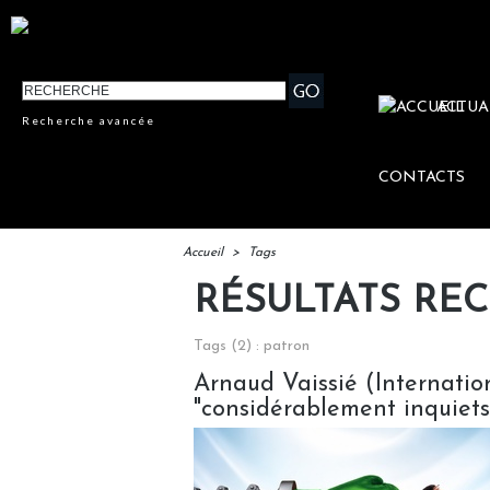
ACTUA
Recherche avancée
CONTACTS
Accueil
>
Tags
RÉSULTATS RE
Tags (2) : patron
Arnaud Vaissié (Internatio
"considérablement inquiets