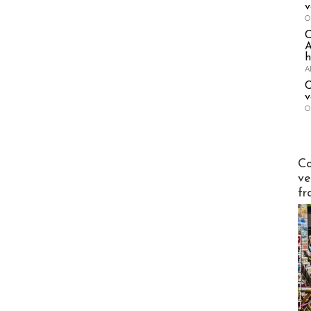
v
O
A
h
A
C
v
O
Publi-n
Co
ve
fr