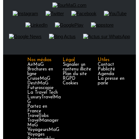
Nos médias
Légal
Utiles
AirMaG
Signaler un
Contact
Brochures en
contenu illicite
Publicité
ligne
Plan du site
Agenda
CruiseMaG
RGPD
La presse en
DestiMaG
Cookies
parle
Futuroscopie
La Travel Tech
LuxuryTravelMa
G
Partez en
France
TravelJobs
TravelManager
MaG
VoyageursMaG
Voyages