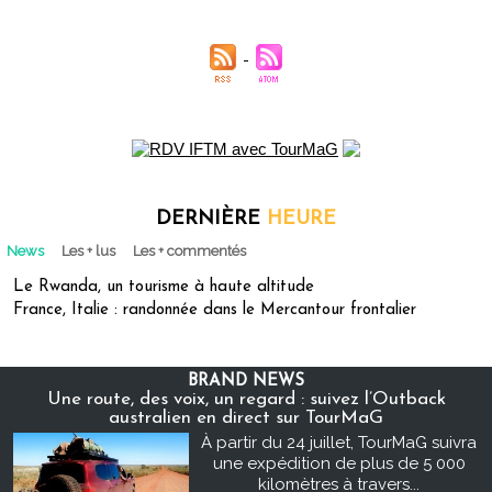
DERNIÈRE
HEURE
News
Les + lus
Les + commentés
Le Rwanda, un tourisme à haute altitude
France, Italie : randonnée dans le Mercantour frontalier
BRAND NEWS
Une route, des voix, un regard : suivez l’Outback
australien en direct sur TourMaG
À partir du 24 juillet, TourMaG suivra
une expédition de plus de 5 000
kilomètres à travers...