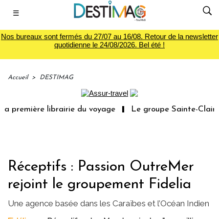
☰
Nos bureaux sont fermés du 27/07 au 16/08. Retour de la newsletter
quotidienne le 24/08/2026. Bel été !
Accueil
>
DESTIMAG
a première librairie du voyage
Le groupe Sainte-Claire 
Réceptifs : Passion OutreMer
rejoint le groupement Fidelia
Une agence basée dans les Caraïbes et l’Océan Indien