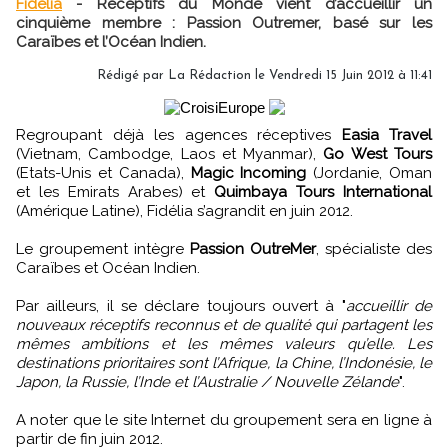
Fidélia
- Réceptifs du Monde vient d’accueillir un
cinquième membre : Passion Outremer, basé sur les
Caraïbes et l’Océan Indien.
Rédigé par
La Rédaction
le Vendredi 15 Juin 2012 à 11:41
Regroupant déjà les agences réceptives
Easia Travel
(Vietnam, Cambodge, Laos et Myanmar),
Go West Tours
(Etats-Unis et Canada),
Magic Incoming
(Jordanie, Oman
et les Emirats Arabes) et
Quimbaya Tours International
(Amérique Latine), Fidélia s’agrandit en juin 2012.
Le groupement intègre
Passion OutreMer
, spécialiste des
Caraïbes et Océan Indien.
Par ailleurs, il se déclare toujours ouvert à "
accueillir de
nouveaux réceptifs reconnus et de qualité qui partagent les
mêmes ambitions et les mêmes valeurs qu’elle. Les
destinations prioritaires sont l’Afrique, la Chine, l’Indonésie, le
Japon, la Russie, l’Inde et l’Australie / Nouvelle Zélande
".
A noter que le site Internet du groupement sera en ligne à
partir de fin juin 2012.