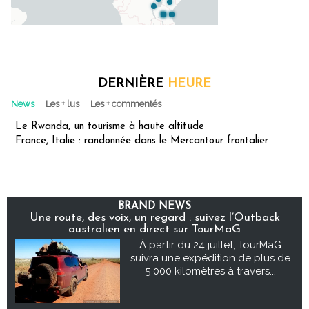
DERNIÈRE
HEURE
News
Les + lus
Les + commentés
Le Rwanda, un tourisme à haute altitude
France, Italie : randonnée dans le Mercantour frontalier
BRAND NEWS
Une route, des voix, un regard : suivez l’Outback
australien en direct sur TourMaG
À partir du 24 juillet, TourMaG
suivra une expédition de plus de
5 000 kilomètres à travers...