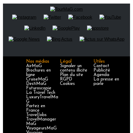
Nos médias
Légal
Utiles
AirMaG
Signaler un
Contact
Brochures en
contenu illicite
Publicité
ligne
Plan du site
Agenda
CruiseMaG
RGPD
La presse en
DestiMaG
Cookies
parle
Futuroscopie
La Travel Tech
LuxuryTravelMa
G
Partez en
France
TravelJobs
TravelManager
MaG
VoyageursMaG
Voyages