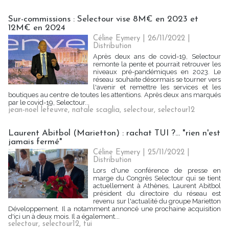
Sur-commissions : Selectour vise 8M€ en 2023 et
12M€ en 2024
Céline Eymery
| 26/11/2022
|
Distribution
Après deux ans de covid-19, Selectour
remonte la pente et pourrait retrouver les
niveaux pré-pandémiques en 2023. Le
réseau souhaite désormais se tourner vers
l'avenir et remettre les services et les
boutiques au centre de toutes les attentions. Après deux ans marqués
par le covid-19, Selectour...
jean-noel lefeuvre
,
natale scaglia
,
selectour
,
selectour12
Laurent Abitbol (Marietton) : rachat TUI ?... "rien n'est
jamais fermé"
Céline Eymery
| 25/11/2022
|
Distribution
Lors d'une conférence de presse en
marge du Congrès Selectour qui se tient
actuellement à Athènes, Laurent Abitbol
président du directoire du réseau est
revenu sur l'actualité du groupe Marietton
Développement. Il a notamment annoncé une prochaine acquisition
d'ici un à deux mois. Il a également...
selectour
,
selectour12
,
tui