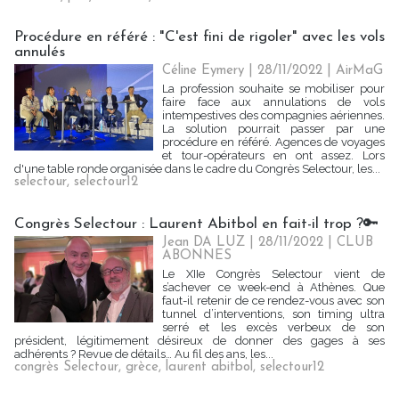
Procédure en référé : "C'est fini de rigoler" avec les vols
annulés
Céline Eymery
| 28/11/2022
|
AirMaG
La profession souhaite se mobiliser pour
faire face aux annulations de vols
intempestives des compagnies aériennes.
La solution pourrait passer par une
procédure en référé. Agences de voyages
et tour-opérateurs en ont assez. Lors
d'une table ronde organisée dans le cadre du Congrès Selectour, les...
selectour
,
selectour12
Congrès Selectour : Laurent Abitbol en fait-il trop ?🔑
Jean DA LUZ
| 28/11/2022
|
CLUB
ABONNES
Le XIIe Congrès Selectour vient de
s’achever ce week-end à Athènes. Que
faut-il retenir de ce rendez-vous avec son
tunnel d’interventions, son timing ultra
serré et les excès verbeux de son
président, légitimement désireux de donner des gages à ses
adhérents ? Revue de détails… Au fil des ans, les...
congrès Selectour
,
grèce
,
laurent abitbol
,
selectour12