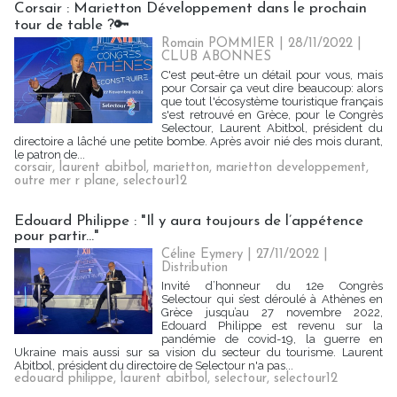
Corsair : Marietton Développement dans le prochain
tour de table ?🔑
Romain POMMIER
| 28/11/2022
|
CLUB ABONNES
C'est peut-être un détail pour vous, mais
pour Corsair ça veut dire beaucoup: alors
que tout l'écosystème touristique français
s'est retrouvé en Grèce, pour le Congrès
Selectour, Laurent Abitbol, président du
directoire a lâché une petite bombe. Après avoir nié des mois durant,
le patron de...
corsair
,
laurent abitbol
,
marietton
,
marietton developpement
,
outre mer r plane
,
selectour12
Edouard Philippe : "Il y aura toujours de l’appétence
pour partir..."
Céline Eymery
| 27/11/2022
|
Distribution
Invité d’honneur du 12e Congrès
Selectour qui s’est déroulé à Athènes en
Grèce jusqu’au 27 novembre 2022,
Edouard Philippe est revenu sur la
pandémie de covid-19, la guerre en
Ukraine mais aussi sur sa vision du secteur du tourisme. Laurent
Abitbol, président du directoire de Selectour n'a pas...
edouard philippe
,
laurent abitbol
,
selectour
,
selectour12