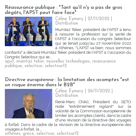
Réassurance publique : "Tant qu'il n'y a pas de gros
dégâts, l'APST peut faire face"
Céline Eymery
| 27/11/2022
|
Distribution
Mumtaz Teker, président de l'APST a tenu
à rassurer la profession sur la santé de
l'APST à l'occasion du congrès Selectour
qui se tenait jusqu'au 27 novembre 2022
à Athènes. "L'APST va bien, nous sommes
confiants" a déclaré Mumtaz Teker président de l'APST à l'occasion du
Congrès Selectour qui se...
apst
,
mumtaz teker
,
nouvelles technologies
,
reassurance
publique
,
selectour
,
selectour12
Directive européenne : la limitation des acomptes "est
un risque énorme dans le B2B"
Céline Eymery
| 26/11/2022
|
Distribution
René-Marc Chikli, Président du SETO
reste "extrêmement vigilant" sur la
volonté de la Commission européenne de
limiter les acomptes clients, dans le cadre
d'une révision de la directive des voyages
à forfait. Dans le cadre de la révision de la directive européenne des
voyages à forfait, la...
athènes
,
grèce
,
selectour
,
selectour12