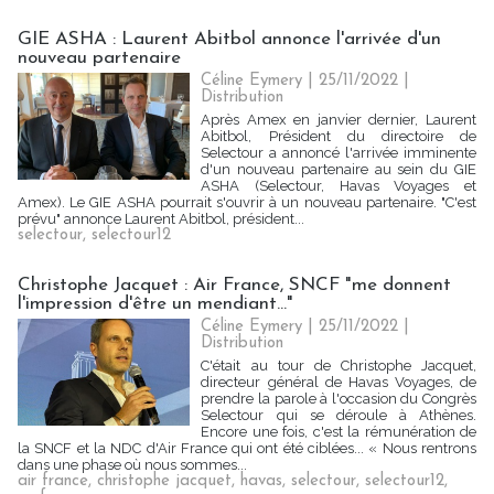
GIE ASHA : Laurent Abitbol annonce l'arrivée d'un
nouveau partenaire
Céline Eymery
| 25/11/2022
|
Distribution
Après Amex en janvier dernier, Laurent
Abitbol, Président du directoire de
Selectour a annoncé l'arrivée imminente
d'un nouveau partenaire au sein du GIE
ASHA (Selectour, Havas Voyages et
Amex). Le GIE ASHA pourrait s'ouvrir à un nouveau partenaire. "C'est
prévu" annonce Laurent Abitbol, président...
selectour
,
selectour12
Christophe Jacquet : Air France, SNCF "me donnent
l'impression d'être un mendiant..."
Céline Eymery
| 25/11/2022
|
Distribution
C'était au tour de Christophe Jacquet,
directeur général de Havas Voyages, de
prendre la parole à l'occasion du Congrès
Selectour qui se déroule à Athènes.
Encore une fois, c'est la rémunération de
la SNCF et la NDC d'Air France qui ont été ciblées... « Nous rentrons
dans une phase où nous sommes...
air france
,
christophe jacquet
,
havas
,
selectour
,
selectour12
,