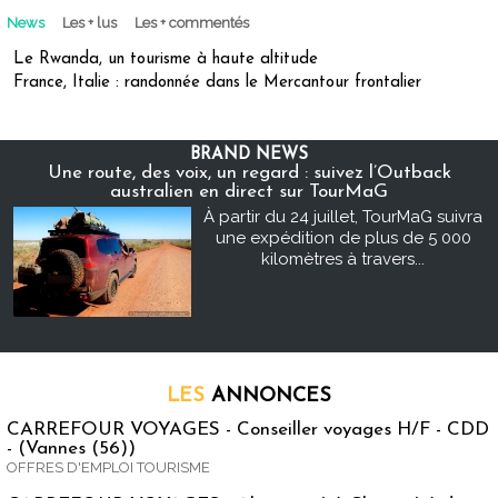
News
Les + lus
Les + commentés
Le Rwanda, un tourisme à haute altitude
France, Italie : randonnée dans le Mercantour frontalier
BRAND NEWS
Une route, des voix, un regard : suivez l’Outback
australien en direct sur TourMaG
À partir du 24 juillet, TourMaG suivra
une expédition de plus de 5 000
kilomètres à travers...
LES
ANNONCES
CARREFOUR VOYAGES - Conseiller voyages H/F - CDD
- (Vannes (56))
OFFRES D'EMPLOI TOURISME