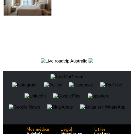
Nos médias
Légal
Utiles