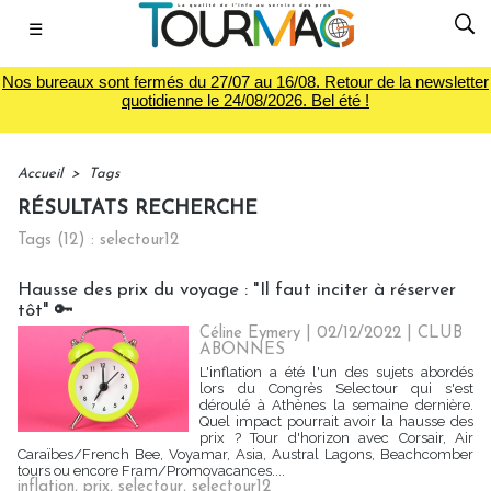
☰
Nos bureaux sont fermés du 27/07 au 16/08. Retour de la newsletter
quotidienne le 24/08/2026. Bel été !
Accueil
>
Tags
RÉSULTATS RECHERCHE
Tags (12) : selectour12
Hausse des prix du voyage : "Il faut inciter à réserver
tôt" 🔑
Céline Eymery
| 02/12/2022
|
CLUB
ABONNES
L'inflation a été l'un des sujets abordés
lors du Congrès Selectour qui s'est
déroulé à Athènes la semaine dernière.
Quel impact pourrait avoir la hausse des
prix ? Tour d'horizon avec Corsair, Air
Caraïbes/French Bee, Voyamar, Asia, Austral Lagons, Beachcomber
tours ou encore Fram/Promovacances....
inflation
,
prix
,
selectour
,
selectour12