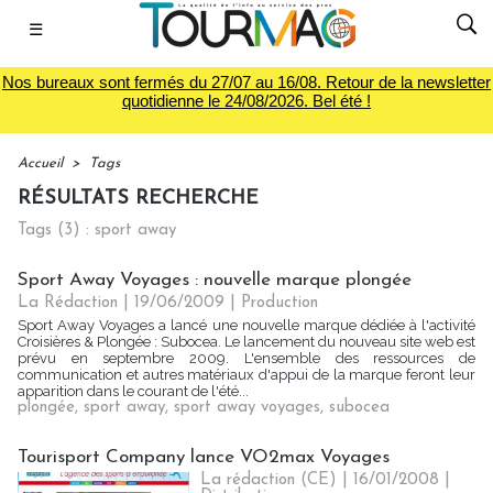
☰
Nos bureaux sont fermés du 27/07 au 16/08. Retour de la newsletter
quotidienne le 24/08/2026. Bel été !
Accueil
>
Tags
RÉSULTATS RECHERCHE
Tags (3) : sport away
Sport Away Voyages : nouvelle marque plongée
La Rédaction
| 19/06/2009
|
Production
Sport Away Voyages a lancé une nouvelle marque dédiée à l'activité
Croisières & Plongée : Subocea. Le lancement du nouveau site web est
prévu en septembre 2009. L'ensemble des ressources de
communication et autres matériaux d'appui de la marque feront leur
apparition dans le courant de l'été...
plongée
,
sport away
,
sport away voyages
,
subocea
Tourisport Company lance VO2max Voyages
La rédaction (CE) | 16/01/2008
|