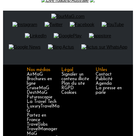
Nos médias
Légal
Utiles
AirMaG
Signaler un
Contact
Brochures en
contenu illicite
Publicité
ligne
Plan du site
Agenda
CruiseMaG
RGPD
La presse en
DestiMaG
Cookies
parle
Futuroscopie
La Travel Tech
LuxuryTravelMa
G
Partez en
France
TravelJobs
TravelManager
MaG