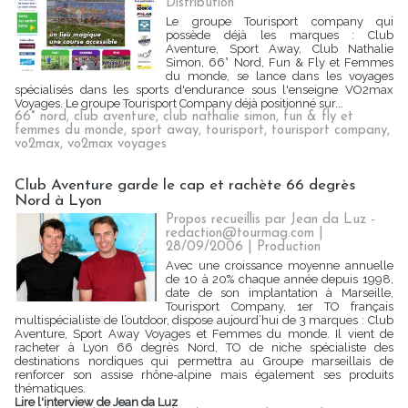
Distribution
Le groupe Tourisport company qui
possède déjà les marques : Club
Aventure, Sport Away, Club Nathalie
Simon, 66° Nord, Fun & Fly et Femmes
du monde, se lance dans les voyages
spécialisés dans les sports d'endurance sous l'enseigne VO2max
Voyages. Le groupe Tourisport Company déjà positionné sur...
66° nord
,
club aventure
,
club nathalie simon
,
fun & fly et
femmes du monde
,
sport away
,
tourisport
,
tourisport company
,
vo2max
,
vo2max voyages
Club Aventure garde le cap et rachète 66 degrès
Nord à Lyon
Propos recueillis par Jean da Luz -
redaction@tourmag.com |
28/09/2006
|
Production
Avec une croissance moyenne annuelle
de 10 à 20% chaque année depuis 1998,
date de son implantation à Marseille,
Tourisport Company, 1er TO français
multispécialiste de l’outdoor, dispose aujourd’hui de 3 marques : Club
Aventure, Sport Away Voyages et Femmes du monde. Il vient de
racheter à Lyon 66 degrès Nord, TO de niche spécialiste des
destinations nordiques qui permettra au Groupe marseillais de
renforcer son assise rhône-alpine mais également ses produits
thématiques.
Lire l'interview de Jean da Luz