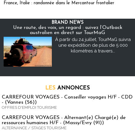
France, Italie : randonnée dans le Mercantour frontalier
BRAND NEWS
Une route, des voix, un regard : suivez l’Outback
australien en direct sur TourMaG
À partir du 24 juillet, TourMaG suivra
une expédition de plus de 5 000
kilomètres à travers...
LES
ANNONCES
CARREFOUR VOYAGES - Conseiller voyages H/F - CDD
- (Vannes (56))
OFFRES D'EMPLOI TOURISME
CARREFOUR VOYAGES - Alternant(e) Chargé(e) de
ressources humaines H/F - (Massy/Evry (91))
ALTERNANCE / STAGES TOURISME