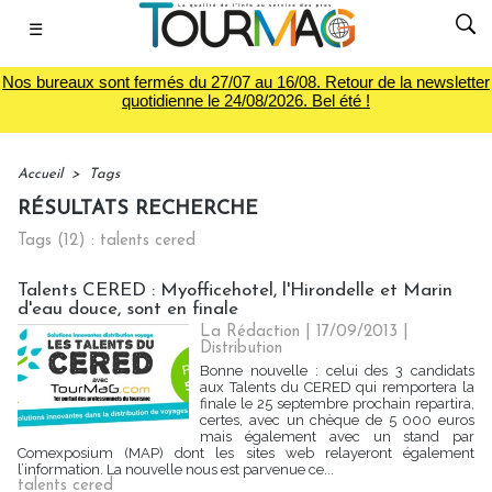
☰
Nos bureaux sont fermés du 27/07 au 16/08. Retour de la newsletter
quotidienne le 24/08/2026. Bel été !
Accueil
>
Tags
RÉSULTATS RECHERCHE
Tags (12) : talents cered
Talents CERED : Myofficehotel, l'Hirondelle et Marin
d'eau douce, sont en finale
La Rédaction
| 17/09/2013
|
Distribution
Bonne nouvelle : celui des 3 candidats
aux Talents du CERED qui remportera la
finale le 25 septembre prochain repartira,
certes, avec un chèque de 5 000 euros
mais également avec un stand par
Comexposium (MAP) dont les sites web relayeront également
l’information. La nouvelle nous est parvenue ce...
talents cered