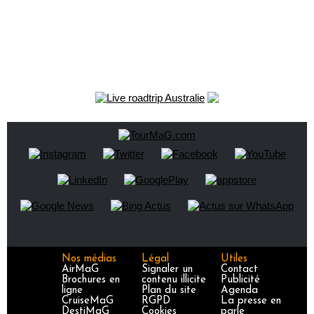
Nos médias
Légal
Utiles
AirMaG
Signaler un
Contact
Brochures en
contenu illicite
Publicité
ligne
Plan du site
Agenda
CruiseMaG
RGPD
La presse en
DestiMaG
Cookies
parle