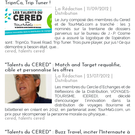
TripnCo, Trip Tuner !
La Rédaction
| 11/09/2012
|
Distribution
Le Jury composé des membres du Cered
et de TourMaG.com a tranché : les 3
nominés sur la trentaine de dossiers
parvenus sur le bureau de J.-.P. Cosme
qui a assuré la logistique de l’opération
sont : TripnCo, Travel Road, Trip Tuner. Trois pure player, pur jus ! Ce qui
démontre si besoin était, que...
cered
,
talents cered
''Talents du CERED'' : Match and Target requalifie,
cible et personnalise les offres
La Rédaction
| 23/07/2012
|
Distribution
Les membres du Cercle d’Echanges et de
Réflexions de la Distribution, VOYAGES-
TOURISME, (CERED), ont décidé
d’encourager l’innovation dans la
distribution de voyages (tourisme et
billetterie) en créant en 2012, en partenariat avec TourMaG.com, un
prix pour récompenser la personne morale ou physique...
cered
,
talents cered
''Talents du CERED'' : Buzz Travel, inciter l'Internaute à