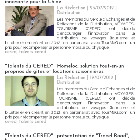
innovante pour la Chine
La Rédaction
| 23/07/2012
|
Distribution
Les membres du Cercle d’Echanges et de
Réflexions de la Distribution, VOYAGES-
TOURISME, (CERED), ont décidé
d’encourager l’innovation dans la
distribution de voyages (tourisme et
billetterie) en créant en 2012, en partenariat avec TourMaG.com, un
prix pour récompenser la personne morale ou physique...
cered
,
talents cered
''Talents du CERED'' : Homeloc, solution tout-en-un
proprios de gîtes et locations saisonnières
La Rédaction
| 19/07/2012
|
Distribution
Les membres du Cercle d’Echanges et de
Réflexions de la Distribution, VOYAGES-
TOURISME, (CERED), ont décidé
d’encourager l’innovation dans la
distribution de voyages (tourisme et
billetterie) en créant en 2012, en partenariat avec TourMaG.com, un
prix pour récompenser la personne morale ou physique...
cered
,
talents cered
''Talents du CERED'' : présentation de ''Travel Road'',