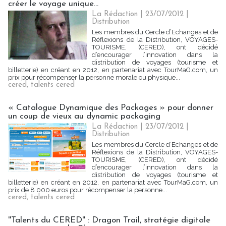
créer le voyage unique...
La Rédaction
| 23/07/2012
|
Distribution
Les membres du Cercle d’Echanges et de
Réflexions de la Distribution, VOYAGES-
TOURISME, (CERED), ont décidé
d’encourager l’innovation dans la
distribution de voyages (tourisme et
billetterie) en créant en 2012, en partenariat avec TourMaG.com, un
prix pour récompenser la personne morale ou physique...
cered
,
talents cered
« Catalogue Dynamique des Packages » pour donner
un coup de vieux au dynamic packaging
La Rédaction
| 23/07/2012
|
Distribution
Les membres du Cercle d’Echanges et de
Réflexions de la Distribution, VOYAGES-
TOURISME, (CERED), ont décidé
d’encourager l’innovation dans la
distribution de voyages (tourisme et
billetterie) en créant en 2012, en partenariat avec TourMaG.com, un
prix de 8 000 euros pour récompenser la personne...
cered
,
talents cered
''Talents du CERED'' : Dragon Trail, stratégie digitale