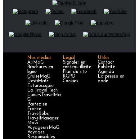
Nos médias
Légal
Utiles
AirMaG
Signaler un
Contact
Brochures en
contenu illicite
Publicité
ligne
Plan du site
Agenda
CruiseMaG
RGPD
La presse en
DestiMaG
Cookies
parle
Futuroscopie
La Travel Tech
LuxuryTravelMa
G
Partez en
France
TravelJobs
TravelManager
MaG
VoyageursMaG
Voyages
Responsables