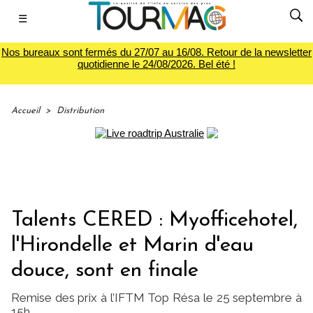
☰
Nos bureaux sont fermés du 27/07 au 16/08. Retour de la newsletter
quotidienne le 24/08/2026. Bel été !
Accueil
>
Distribution
Talents CERED : Myofficehotel,
l'Hirondelle et Marin d'eau
douce, sont en finale
Remise des prix à l’IFTM Top Résa le 25 septembre à
15h