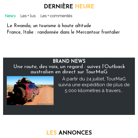
DERNIÈRE
HEURE
News
Les + lus
Les + commentés
Le Rwanda, un tourisme à haute altitude
France, Italie : randonnée dans le Mercantour frontalier
BRAND NEWS
Une route, des voix, un regard : suivez l’Outback
australien en direct sur TourMaG
À partir du 24 juillet, TourMaG
suivra une expédition de plus de
5 000 kilomètres à travers...
LES
ANNONCES