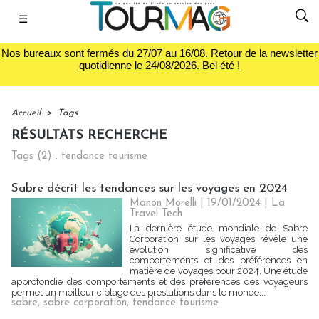
☰
Nos bureaux sont fermés du 27/07 au 16/08. Retour de la newsletter
quotidienne le 24/08/2026. Bel été !
Accueil
>
Tags
RÉSULTATS RECHERCHE
Tags (2) : tendance tourisme
Sabre décrit les tendances sur les voyages en 2024
Manon Morelli
| 19/01/2024
|
La
Travel Tech
La dernière étude mondiale de Sabre
Corporation sur les voyages révèle une
évolution significative des
comportements et des préférences en
matière de voyages pour 2024. Une étude
approfondie des comportements et des préférences des voyageurs
permet un meilleur ciblage des prestations dans le monde...
sabre
,
sabre corporation
,
tendance tourisme