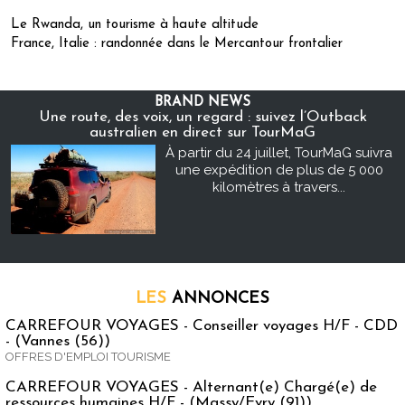
Le Rwanda, un tourisme à haute altitude
France, Italie : randonnée dans le Mercantour frontalier
BRAND NEWS
Une route, des voix, un regard : suivez l’Outback
australien en direct sur TourMaG
À partir du 24 juillet, TourMaG suivra
une expédition de plus de 5 000
kilomètres à travers...
LES
ANNONCES
CARREFOUR VOYAGES - Conseiller voyages H/F - CDD
- (Vannes (56))
OFFRES D'EMPLOI TOURISME
CARREFOUR VOYAGES - Alternant(e) Chargé(e) de
ressources humaines H/F - (Massy/Evry (91))