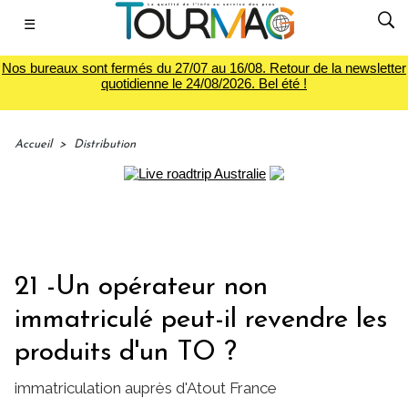
☰
Nos bureaux sont fermés du 27/07 au 16/08. Retour de la newsletter
quotidienne le 24/08/2026. Bel été !
Accueil
>
Distribution
21 -Un opérateur non
immatriculé peut-il revendre les
produits d'un TO ?
immatriculation auprès d'Atout France