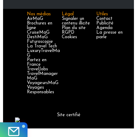
Nos médias
Légal
Utiles
AirMaG
Signaler un
Contact
Brochures en
contenu illicite
Publicité
ligne
Plan du site
Agenda
CruiseMaG
RGPD
La presse en
DestiMaG
Cookies
parle
Futuroscopie
La Travel Tech
LuxuryTravelMa
G
Partez en
France
TravelJobs
TravelManager
MaG
VoyageursMaG
Voyages
Responsables
Site certifié