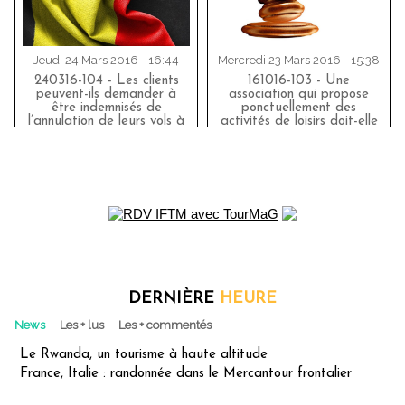
Jeudi 24 Mars 2016 - 16:44
Mercredi 23 Mars 2016 - 15:38
240316-104 - Les clients
161016-103 - Une
peuvent-ils demander à
association qui propose
être indemnisés de
ponctuellement des
l’annulation de leurs vols à
activités de loisirs doit-elle
la suite des attentats de
s’immatriculer auprès
Bruxelles ?
d’ATOUT France ?
DERNIÈRE
HEURE
News
Les + lus
Les + commentés
Le Rwanda, un tourisme à haute altitude
France, Italie : randonnée dans le Mercantour frontalier