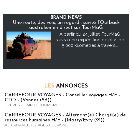
BRAND NEWS
Une route, des voix, un regard : suivez l’Outback
australien en direct sur TourMaG
À partir du 24 juillet, TourMaG
suivra une expédition de plus de
5 000 kilomètres à travers...
LES
ANNONCES
CARREFOUR VOYAGES - Conseiller voyages H/F -
CDD - (Vannes (56))
OFFRES D'EMPLOI TOURISME
CARREFOUR VOYAGES - Alternant(e) Chargé(e) de
ressources humaines H/F - (Massy/Evry (91))
ALTERNANCE / STAGES TOURISME