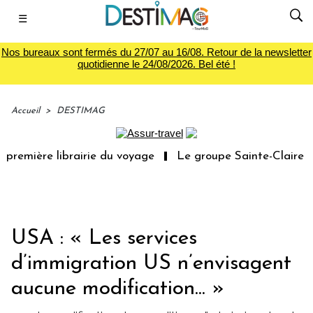
☰
Nos bureaux sont fermés du 27/07 au 16/08. Retour de la newsletter
quotidienne le 24/08/2026. Bel été !
Accueil
>
DESTIMAG
première librairie du voyage
Le groupe Sainte-Claire ra
USA : « Les services
d’immigration US n’envisagent
aucune modification... »