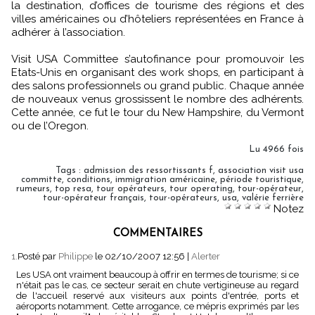
la destination, d’offices de tourisme des régions et des
villes américaines ou d’hôteliers représentées en France à
adhérer à l’association.
Visit USA Committee s’autofinance pour promouvoir les
Etats-Unis en organisant des work shops, en participant à
des salons professionnels ou grand public. Chaque année
de nouveaux venus grossissent le nombre des adhérents.
Cette année, ce fut le tour du New Hampshire, du Vermont
ou de l’Oregon.
Lu 4966 fois
Tags
:
admission des ressortissants f
,
association visit usa
committe
,
conditions
,
immigration américaine
,
période touristique
,
rumeurs
,
top resa
,
tour opérateurs
,
tour operating
,
tour-opérateur
,
tour-opérateur français
,
tour-opérateurs
,
usa
,
valérie ferrière
Notez
COMMENTAIRES
1.
Posté par
Philippe
le 02/10/2007 12:56
|
Alerter
Les USA ont vraiment beaucoup à offrir en termes de tourisme; si ce
n'était pas le cas, ce secteur serait en chute vertigineuse au regard
de l'accueil reservé aux visiteurs aux points d'entrée, ports et
aéroports notamment. Cette arrogance, ce mépris exprimés par les