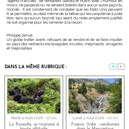
"agents d'accueil", de véritables Starsky et Hutch avec l'humour en
moins, ne passerait ou ne seraient tolérés dans aucun autre pays du
monde... Il est consternant de constater que les Etats Unis peuvent
tt se permettre, au delà même de la bêtise qui les caractérise à juste
titre, sans qu'aucun boycott (qui searit du reste amplement justifié)
ne soit organisé pour les ramener à la raison.
Philippe Servat
Un globe trotter averti, refusant de se rendre et de se faire insulter
au pays des rednecks esclavagistes incultes, méprisants, arrogants
et méprisables
<
>
DANS LA MÊME RUBRIQUE :
Mardi 4 Août 2026 - 07:00
Lundi 3 Août 2026 - 07:00
Le Rwanda, un tourisme à
France, Italie : randonnée
haute altitude
dans le Mercantour