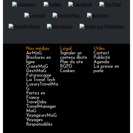
Nos médias
Légal
Utiles
AirMaG
Signaler un
Contact
Brochures en
contenu illicite
Publicité
ligne
Plan du site
Agenda
CruiseMaG
RGPD
La presse en
DestiMaG
Cookies
parle
Futuroscopie
La Travel Tech
LuxuryTravelMa
G
Partez en
France
TravelJobs
TravelManager
MaG
VoyageursMaG
Voyages
Responsables