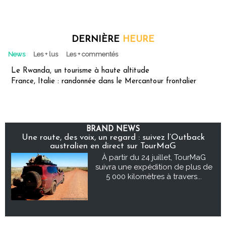
DERNIÈRE
HEURE
News
Les + lus
Les + commentés
Le Rwanda, un tourisme à haute altitude
France, Italie : randonnée dans le Mercantour frontalier
BRAND NEWS
Une route, des voix, un regard : suivez l’Outback
australien en direct sur TourMaG
À partir du 24 juillet, TourMaG
suivra une expédition de plus de
5 000 kilomètres à travers...