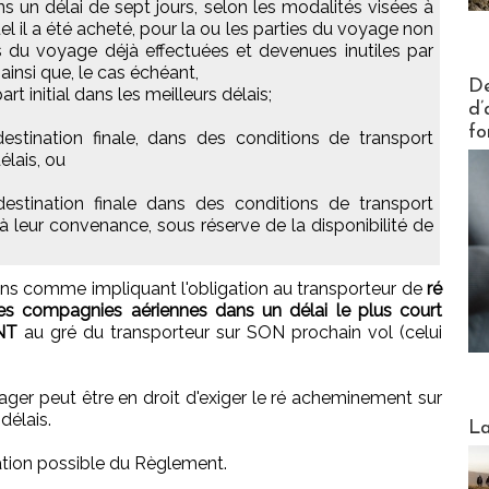
s un délai de sept jours, selon les modalités visées à
uel il a été acheté, pour la ou les parties du voyage non
es du voyage déjà effectuées et devenues inutiles par
 ainsi que, le cas échéant,
Actus V
De
rt initial dans les meilleurs délais;
d’
fo
stination finale, dans des conditions de transport
élais, ou
estination finale dans des conditions de transport
à leur convenance, sous réserve de la disponibilité de
ions comme impliquant l'obligation au transporteur de
ré
es compagnies aériennes dans un délai le plus court
NT
au gré du transporteur sur SON prochain vol (celui
sager peut être en droit d'exiger le ré acheminement sur
délais.
Webinai
La
étation possible du Règlement.