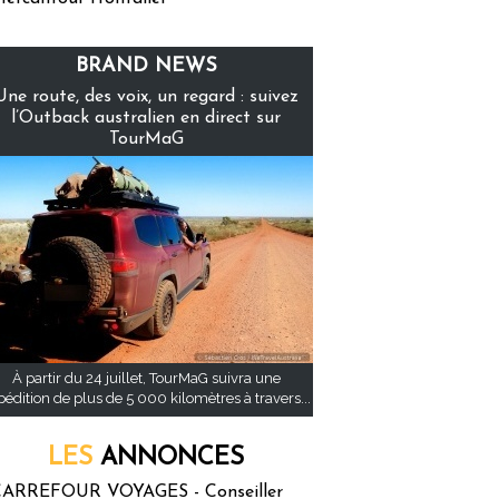
BRAND NEWS
Une route, des voix, un regard : suivez
l’Outback australien en direct sur
TourMaG
À partir du 24 juillet, TourMaG suivra une
pédition de plus de 5 000 kilomètres à travers...
LES
ANNONCES
ARREFOUR VOYAGES - Conseiller