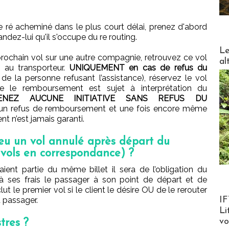
 ré acheminé dans le plus court délai, prenez d'abord
dez-lui qu'il s'occupe du re routing.
DESTI
Le
prochain vol sur une autre compagnie, retrouvez ce vol
al
au transporteur.
UNIQUEMENT en cas de refus du
e la personne refusant l’assistance), réservez le vol
e le remboursement est sujet à interprétation du
NEZ AUCUNE INITIATIVE SANS REFUS DU
 un refus de remboursement et une fois encore même
t n’est jamais garanti.
 eu un vol annulé après départ du
 vols en correspondance) ?
ient partie du même billet il sera de l’obligation du
 à ses frais le passager à son point de départ et de
lut le premier vol si le client le désire OU de le rerouter
Product
IF
u passager.
Li
v
tres ?