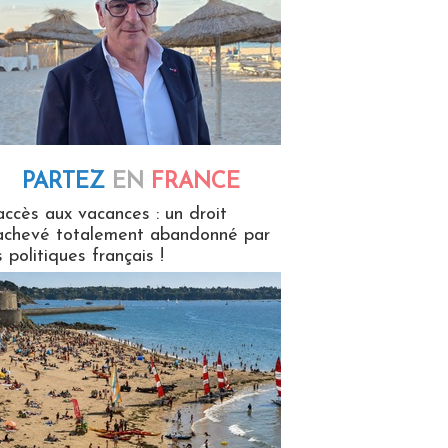
PARTEZ
EN
FRANCE
 en France
accès aux vacances : un droit
achevé totalement abandonné par
s politiques français !