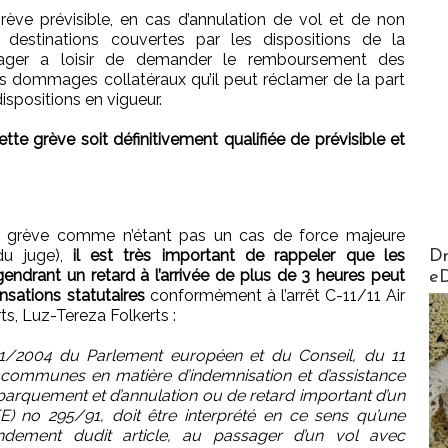
grève prévisible, en cas d’annulation de vol et de non
e destinations couvertes par les dispositions de la
sager a loisir de demander le remboursement des
es dommages collatéraux qu’il peut réclamer de la part
spositions en vigueur.
ette grève soit définitivement qualifiée de prévisible et
de grève comme n’étant pas un cas de force majeure
AirMa
 du juge),
il est très important de rappeler que les
Dr
gendrant un retard à l’arrivée de plus de 3 heures peut
e
sations statutaires
conformément à l’arrêt C-11/11 Air
s, Luz-Tereza Folkerts :
261/2004 du Parlement européen et du Conseil, du 11
s communes en matière d’indemnisation et d’assistance
arquement et d’annulation ou de retard important d’un
E) no 295/91, doit être interprété en ce sens qu’une
ndement dudit article, au passager d’un vol avec