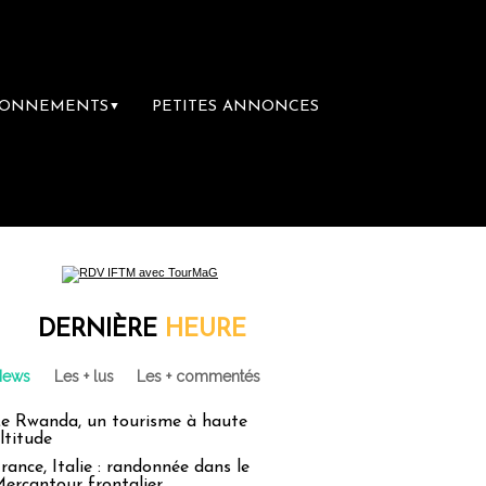
BONNEMENTS
PETITES ANNONCES
▼
DERNIÈRE
HEURE
News
Les + lus
Les + commentés
e Rwanda, un tourisme à haute
ltitude
rance, Italie : randonnée dans le
ercantour frontalier