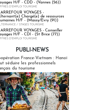
oyages H/F - CDD - (Vannes (56))
FFRES D'EMPLOI TOURISME
CARREFOUR VOYAGES -
lternant(e) Chargé(e) de ressources
umaines H/F - (Massy/Evry (91))
LTERNANCE / STAGES TOURISME
ARREFOUR VOYAGES - Conseiller
oyages H/F - CDI - (St Brice (77))
FFRES D'EMPLOI TOURISME
PUBLI-NEWS
ews
opération France-Vietnam : Hanoï
ut séduire les professionnels
ançais du tourisme