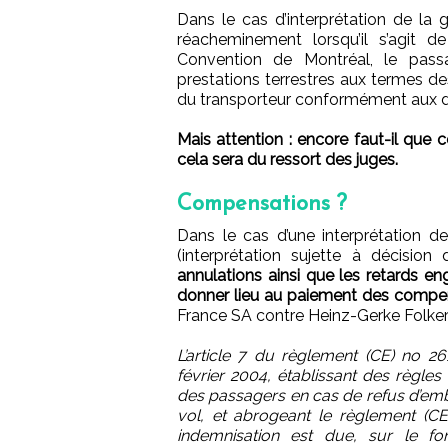
Dans le cas d’interprétation de la 
réacheminement lorsqu’il s’agit d
Convention de Montréal, le pas
prestations terrestres aux termes d
du transporteur conformément aux di
Mais attention : encore faut-il que c
cela sera du ressort des juges.
Compensations ?
Dans le cas d’une interprétation 
(interprétation sujette à décision
annulations ainsi que les retards en
donner lieu au paiement des compen
France SA contre Heinz-Gerke Folkert
L’article 7 du règlement (CE) no 
février 2004, établissant des règle
des passagers en cas de refus d’emb
vol, et abrogeant le règlement (CE
indemnisation est due, sur le fo