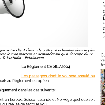
v
O
A
h
A
C
v
O
que votre client demande à être ré acheminé dans le plus
Publi-n
avec le transporteur et demandez-lui qu'il s'occupe du re
Co
. © M.studio - Fotolia.com
ve
fr
Le Règlement CE 261/2004
Les passagers dont le vol sera annulé ou
urir au Règlement européen.
iquement dans les cas suivants :
ort en Europe, Suisse, Icelande et Norvège quel que soit
ui qui réalise de facto le vol)