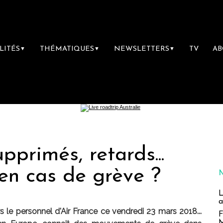
LITÉS
THÉMATIQUES
NEWSLETTERS
TV
A
▼
▼
▼
upprimés, retards...
 en cas de grève ?
L
a
s le personnel d'Air France ce vendredi 23 mars 2018...
F
M