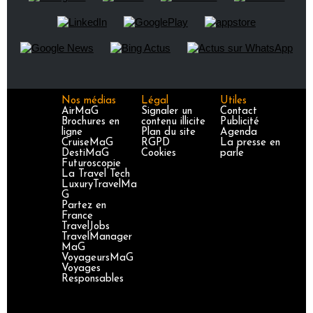
Nos médias
Légal
Utiles
AirMaG
Signaler un
Contact
Brochures en
contenu illicite
Publicité
ligne
Plan du site
Agenda
CruiseMaG
RGPD
La presse en
DestiMaG
Cookies
parle
Futuroscopie
La Travel Tech
LuxuryTravelMa
G
Partez en
France
TravelJobs
TravelManager
MaG
VoyageursMaG
Voyages
Responsables