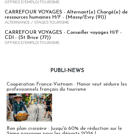
OFFRES D'EMPLOI TOURISME
CARREFOUR VOYAGES - Alternant(e) Chargé(e) de
ressources humaines H/F - (Massy/Evry (91))
ALTERNANCE / STAGES TOURISME
CARREFOUR VOYAGES - Conseiller voyages H/F -
CDI - (St Brice (77))
OFFRES D'EMPLOI TOURISME
PUBLI-NEWS
Publi-news
Coopération France-Vietnam : Hanoï veut séduire les
professionnels français du tourisme
Bon plan croisière : Jusqu'à 60% de réduction sur le
2ème passager pour les départs 2026 !