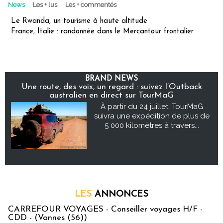
News
Les + lus
Les + commentés
Le Rwanda, un tourisme à haute altitude
France, Italie : randonnée dans le Mercantour frontalier
BRAND NEWS
Une route, des voix, un regard : suivez l’Outback
australien en direct sur TourMaG
À partir du 24 juillet, TourMaG
suivra une expédition de plus de
5 000 kilomètres à travers...
LES
ANNONCES
CARREFOUR VOYAGES - Conseiller voyages H/F -
CDD - (Vannes (56))