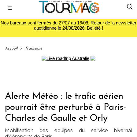
☰
Nos bureaux sont fermés du 27/07 au 16/08. Retour de la newsletter
quotidienne le 24/08/2026. Bel été !
Accueil
>
Transport
Alerte Météo : le trafic aérien
pourrait être perturbé à Paris-
Charles de Gaulle et Orly
Mobilisation des équipes du service hivernal
d'Aéroports de Paris