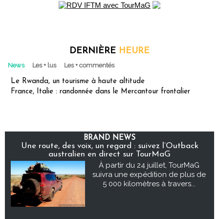
DERNIÈRE
HEURE
News
Les + lus
Les + commentés
Le Rwanda, un tourisme à haute altitude
France, Italie : randonnée dans le Mercantour frontalier
BRAND NEWS
Une route, des voix, un regard : suivez l’Outback
australien en direct sur TourMaG
À partir du 24 juillet, TourMaG
suivra une expédition de plus de
5 000 kilomètres à travers...