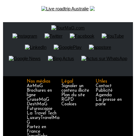
Nos médias
Légal
Utiles
AirMaG
Signaler un
Contact
Brochures en
contenu illicite
Publicité
ligne
Plan du site
Agenda
CruiseMaG
RGPD
La presse en
DestiMaG
Cookies
parle
Futuroscopie
La Travel Tech
LuxuryTravelMa
G
Partez en
France