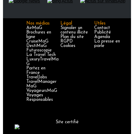
Nos médias
Légal
Utiles
AirMaG
Signaler un
Contact
Brochures en
contenu illicite
Publicité
ligne
Plan du site
Agenda
CruiseMaG
RGPD
La presse en
DestiMaG
Cookies
parle
Futuroscopie
La Travel Tech
LuxuryTravelMa
G
Partez en
France
TravelJobs
TravelManager
MaG
VoyageursMaG
Voyages
Responsables
Site certifié