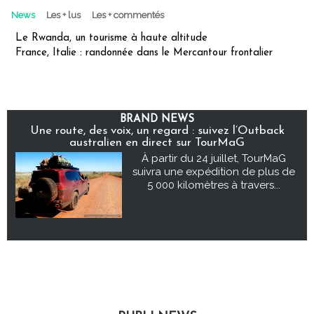
News
Les + lus
Les + commentés
Le Rwanda, un tourisme à haute altitude
France, Italie : randonnée dans le Mercantour frontalier
BRAND NEWS
Une route, des voix, un regard : suivez l’Outback
australien en direct sur TourMaG
À partir du 24 juillet, TourMaG
suivra une expédition de plus de
5 000 kilomètres à travers...