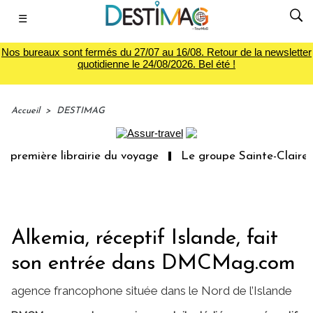
☰
Nos bureaux sont fermés du 27/07 au 16/08. Retour de la newsletter
quotidienne le 24/08/2026. Bel été !
Accueil
>
DESTIMAG
 première librairie du voyage
Le groupe Sainte-Claire r
Alkemia, réceptif Islande, fait
son entrée dans DMCMag.com
agence francophone située dans le Nord de l’Islande