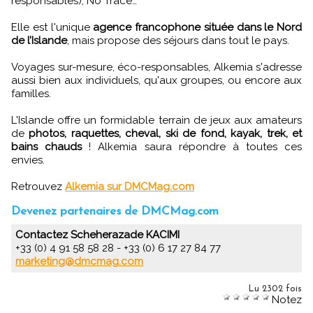
responsables), No Trace…
Elle est l'unique
agence francophone située dans le Nord
de l’Islande
, mais propose des séjours dans tout le pays.
Voyages sur-mesure, éco-responsables, Alkemia s'adresse
aussi bien aux individuels, qu'aux groupes, ou encore aux
familles.
L'Islande offre un formidable terrain de jeux aux amateurs
de
photos, raquettes, cheval, ski de fond, kayak, trek, et
bains chauds
! Alkemia saura répondre à toutes ces
envies.
Retrouvez
Alkemia sur DMCMag.com
Devenez partenaires de DMCMag.com
Contactez Scheherazade KACIMI
+33 (0) 4 91 58 58 28 - +33 (0) 6 17 27 84 77
marketing@dmcmag.com
Lu 2302 fois
Notez