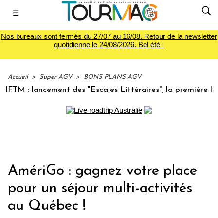
☰
Nos bureaux sont fermés du 27/07 au 16/08. Retour de la newsletter
quotidienne le 24/08/2026. Bel été !
Accueil
>
Super AGV
>
BONS PLANS AGV
M : lancement des "Escales Littéraires", la première librair
AmériGo : gagnez votre place
pour un séjour multi-activités
au Québec !