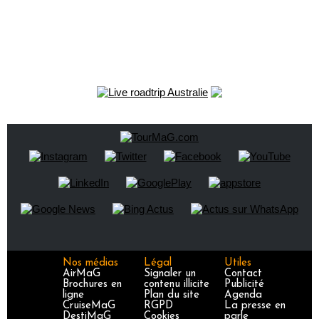
Nos médias
Légal
Utiles
AirMaG
Signaler un
Contact
Brochures en
contenu illicite
Publicité
ligne
Plan du site
Agenda
CruiseMaG
RGPD
La presse en
DestiMaG
Cookies
parle