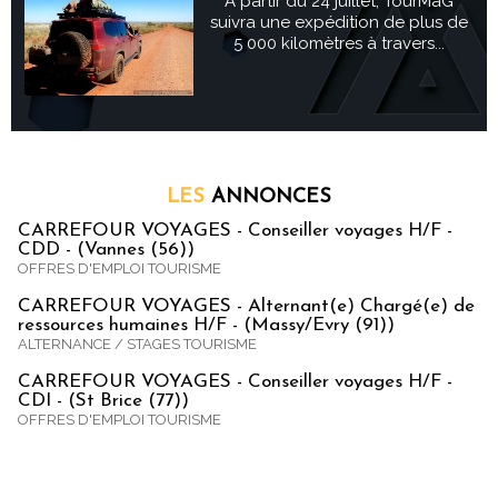
À partir du 24 juillet, TourMaG
suivra une expédition de plus de
5 000 kilomètres à travers...
LES
ANNONCES
CARREFOUR VOYAGES - Conseiller voyages H/F -
CDD - (Vannes (56))
OFFRES D'EMPLOI TOURISME
CARREFOUR VOYAGES - Alternant(e) Chargé(e) de
ressources humaines H/F - (Massy/Evry (91))
ALTERNANCE / STAGES TOURISME
CARREFOUR VOYAGES - Conseiller voyages H/F -
CDI - (St Brice (77))
OFFRES D'EMPLOI TOURISME