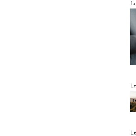
fo
Webinai
La
DESTI
Le