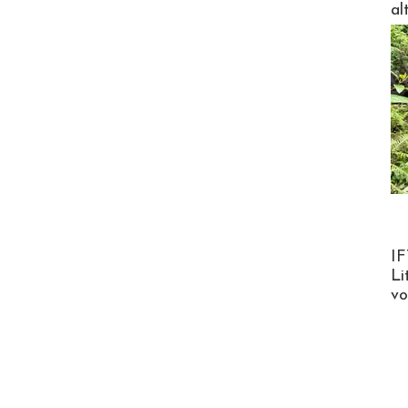
al
Product
IF
Li
v