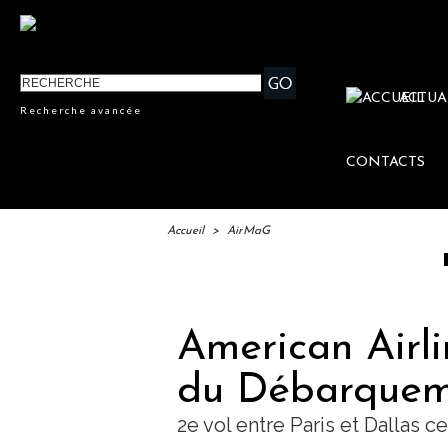
ACTUA
Recherche avancée
CONTACTS
Accueil
>
AirMaG
IFTM : l
American Airli
du Débarquem
2e vol entre Paris et Dallas ce