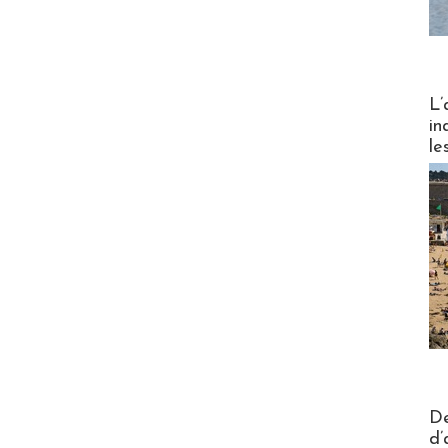
Partez
L’
in
le
Actus V
De
d’