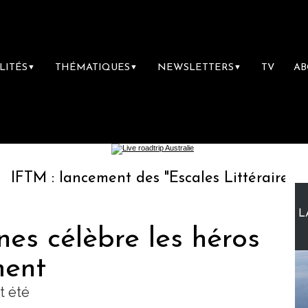
LITÉS
THÉMATIQUES
NEWSLETTERS
TV
A
▼
▼
▼
ancement des "Escales Littéraires", la premièr
L
nes célèbre les héros
ent
t été