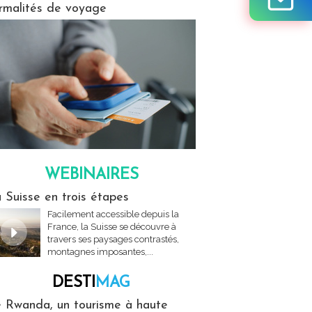
rmalités de voyage
WEBINAIRES
res
 Suisse en trois étapes
Facilement accessible depuis la
France, la Suisse se découvre à
travers ses paysages contrastés,
montagnes imposantes,...
DESTI
MAG
MAG
 Rwanda, un tourisme à haute