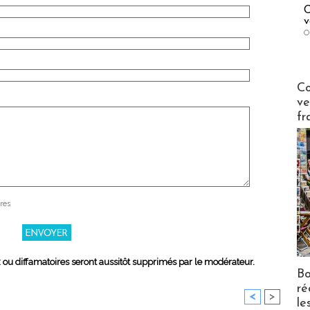
C
v
O
Publi-n
Co
ve
fr
res
x ou diffamatoires seront aussitôt supprimés par le modérateur.
Bo
ré
<
>
le