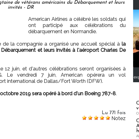
ngtaine de vétérans américains du Débarquement et leurs
invités - DR
American Airlines a célébré les soldats qui
ont participé aux célébrations du
débarquement en Normandie.
nne de la compagnie a organisé une accueil spécial à
la
 Débarquement et leurs invités à l'aéroport Charles De
e 12 juin, et d'autres célébrations seront organisées à
G. Le vendredi 7 juin, American opérera un vol
ex
ort international de Dallas/Fort Worth (DFW).
7 octobre 2019 sera opéré à bord d'un Boeing 787-8
.
C
v
Lu 771 fois
O
Notez
A
h
A