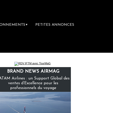
BONNEMENTS
PETITES ANNONCES
▼
e librairie du voyage
Le groupe Sainte-Cl
BRAND NEWS AIRMAG
ATAM Airlines : un Support Global des
ventes d’Excellence pour les
professionnels du voyage