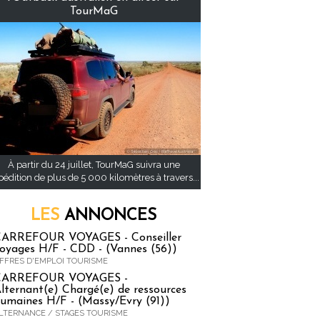
TourMaG
À partir du 24 juillet, TourMaG suivra une
pédition de plus de 5 000 kilomètres à travers...
LES
ANNONCES
ARREFOUR VOYAGES - Conseiller
oyages H/F - CDD - (Vannes (56))
FFRES D'EMPLOI TOURISME
CARREFOUR VOYAGES -
lternant(e) Chargé(e) de ressources
umaines H/F - (Massy/Evry (91))
LTERNANCE / STAGES TOURISME