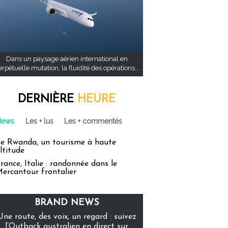
Dans un paysage aérien international en
rpétuelle mutation, la fluidité des opérations...
DERNIÈRE
HEURE
News
Les + lus
Les + commentés
e Rwanda, un tourisme à haute
ltitude
rance, Italie : randonnée dans le
ercantour frontalier
BRAND NEWS
Une route, des voix, un regard : suivez
l’Outback australien en direct sur