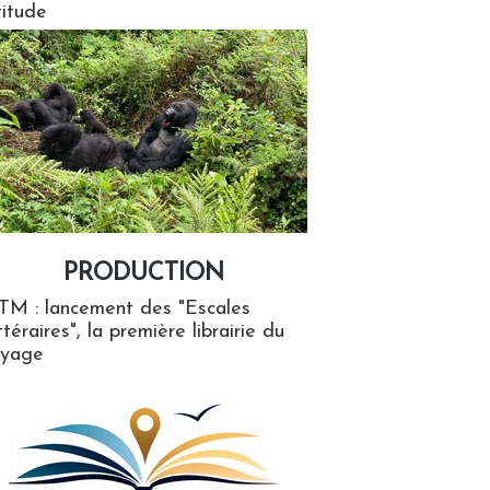
titude
PRODUCTION
ion
TM : lancement des "Escales
ttéraires", la première librairie du
oyage