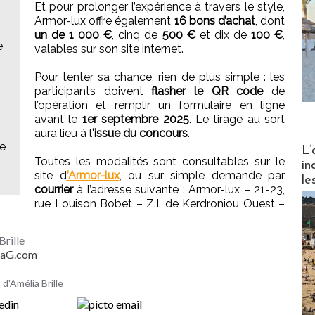
Et pour prolonger l’expérience à travers le style,
Armor-lux offre également
16 bons d’achat
, dont
un de 1 000 €
, cinq de
500 €
et dix de
100 €
,
e
valables sur son site internet.
Pour tenter sa chance, rien de plus simple : les
participants doivent
flasher le QR code
de
l’opération et remplir un formulaire en ligne
avant le
1er septembre 2025
. Le tirage au sort
aura lieu à l
’issue du concours
.
Partez
re
L’
Toutes les modalités sont consultables sur le
in
site d
’Armor-lux
, ou sur simple demande par
le
courrier
à l’adresse suivante : Armor-lux – 21-23,
rue Louison Bobet – Z.I. de Kerdroniou Ouest –
Brille
MaG.com
 d'Amélia Brille