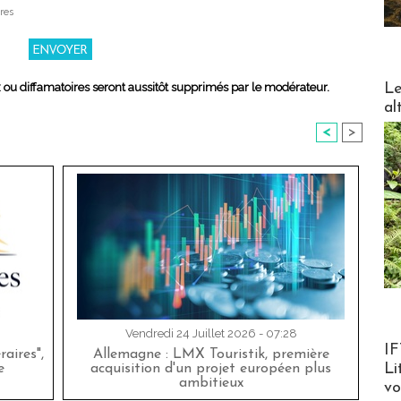
res
DESTI
Le
x ou diffamatoires seront aussitôt supprimés par le modérateur.
al
<
>
Vendredi 24 Juillet 2026 - 07:28
Product
IF
aires",
Allemagne : LMX Touristik, première
Li
e
acquisition d'un projet européen plus
ambitieux
v