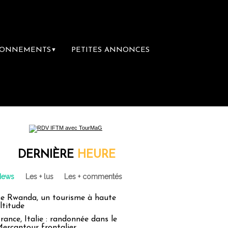
BONNEMENTS
PETITES ANNONCES
▼
DERNIÈRE
HEURE
News
Les + lus
Les + commentés
e Rwanda, un tourisme à haute
ltitude
rance, Italie : randonnée dans le
ercantour frontalier