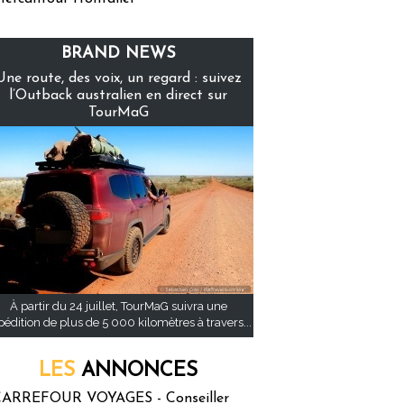
BRAND NEWS
Une route, des voix, un regard : suivez
l’Outback australien en direct sur
TourMaG
À partir du 24 juillet, TourMaG suivra une
pédition de plus de 5 000 kilomètres à travers...
LES
ANNONCES
ARREFOUR VOYAGES - Conseiller