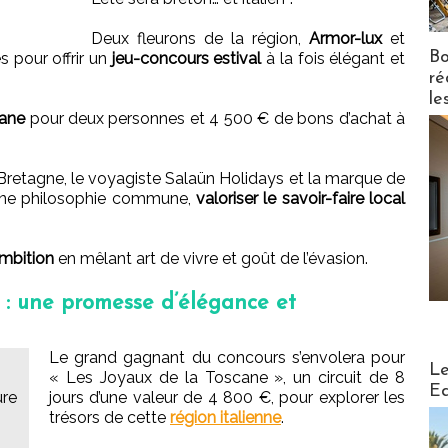
Deux fleurons de la région,
Armor-lux
et
Bo
s pour offrir un
jeu-concours estival
à la fois élégant et
ré
le
cane
pour deux personnes et 4 500 € de bons d’achat à
retagne, le voyagiste Salaün Holidays et la marque de
 une philosophie commune,
valoriser le savoir-faire local
ambition
en mêlant art de vivre et goût de l’évasion.
 : une promesse d’élégance et
Le grand gagnant du concours s’envolera pour
Distribu
Le
« Les Joyaux de la Toscane », un circuit de 8
Ed
ure
jours d’une valeur de 4 800 €, pour explorer les
trésors de cette
région italienne
.