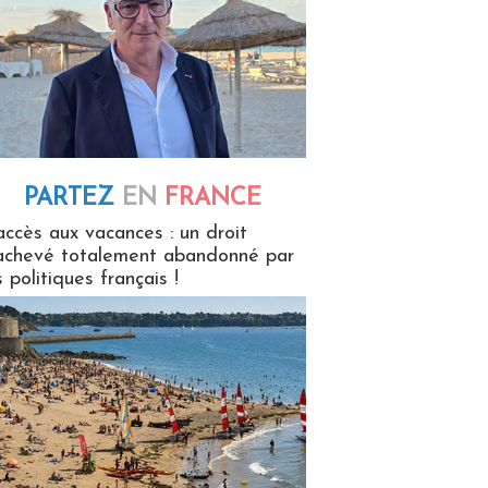
PARTEZ
EN
FRANCE
 en France
accès aux vacances : un droit
achevé totalement abandonné par
s politiques français !