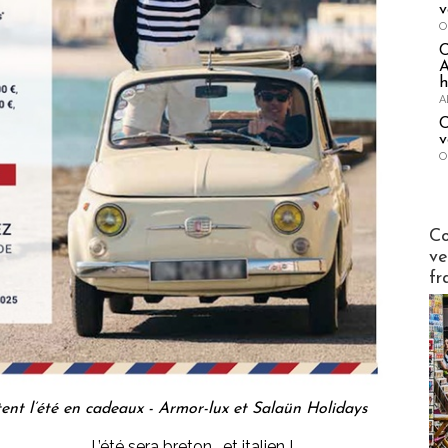
v
O
A
h
A
C
v
O
Publi-n
Co
ve
fr
ent l’été en cadeaux - Armor-lux et Salaün Holidays
L’été sera breton… et italien !