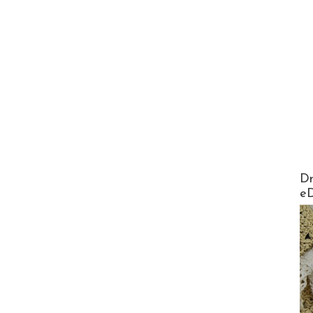
AirMa
Dr
e