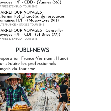
oyages H/F - CDD - (Vannes (56))
FFRES D'EMPLOI TOURISME
CARREFOUR VOYAGES -
lternant(e) Chargé(e) de ressources
umaines H/F - (Massy/Evry (91))
LTERNANCE / STAGES TOURISME
ARREFOUR VOYAGES - Conseiller
oyages H/F - CDI - (St Brice (77))
FFRES D'EMPLOI TOURISME
PUBLI-NEWS
ews
opération France-Vietnam : Hanoï
ut séduire les professionnels
ançais du tourisme