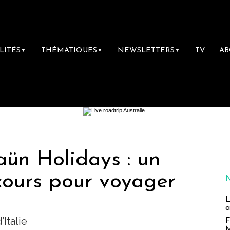
LITÉS
THÉMATIQUES
NEWSLETTERS
TV
A
▼
▼
▼
aün Holidays : un
cours pour voyager
L
a
’Italie
F
M