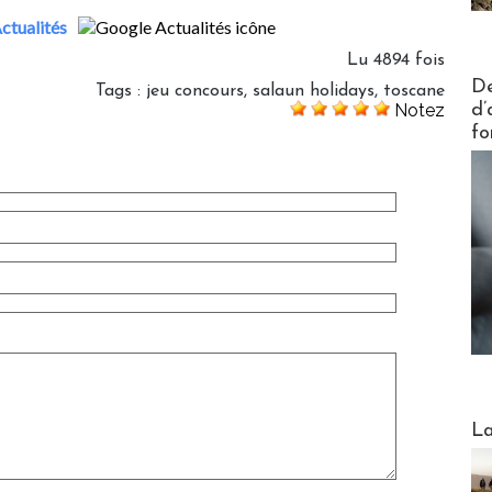
ctualités
Lu 4894 fois
Actus V
De
Tags
:
jeu concours
,
salaun holidays
,
toscane
d’
Notez
fo
Webinai
La