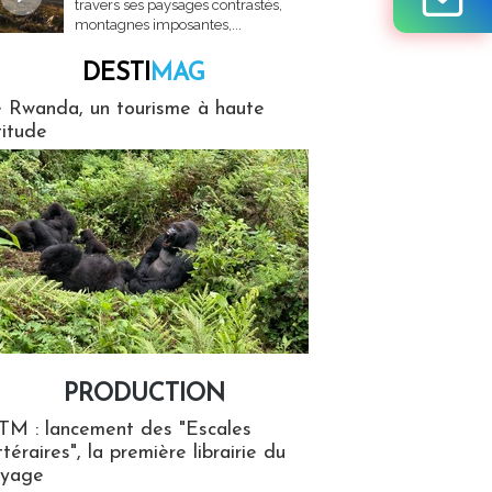
travers ses paysages contrastés,
montagnes imposantes,...
DESTI
MAG
MAG
 Rwanda, un tourisme à haute
titude
PRODUCTION
ion
TM : lancement des "Escales
ttéraires", la première librairie du
oyage