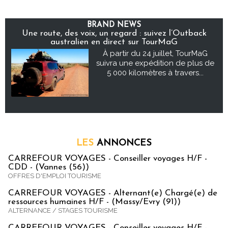
BRAND NEWS
Une route, des voix, un regard : suivez l’Outback
australien en direct sur TourMaG
À partir du 24 juillet, TourMaG
suivra une expédition de plus de
5 000 kilomètres à travers...
LES
ANNONCES
CARREFOUR VOYAGES - Conseiller voyages H/F -
CDD - (Vannes (56))
OFFRES D'EMPLOI TOURISME
CARREFOUR VOYAGES - Alternant(e) Chargé(e) de
ressources humaines H/F - (Massy/Evry (91))
ALTERNANCE / STAGES TOURISME
CARREFOUR VOYAGES - Conseiller voyages H/F -