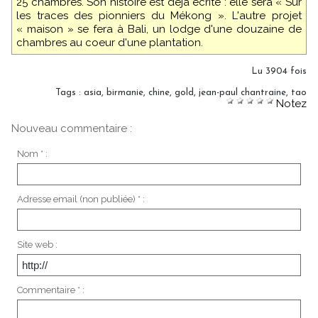
25 chambres. Son histoire est déjà écrite : elle sera « Sur
les traces des pionniers du Mékong ». L'autre projet
« maison » se fera à Bali, un lodge d'une douzaine de
chambres au coeur d'une plantation.
Lu 3904 fois
Tags
:
asia
,
birmanie
,
chine
,
gold
,
jean-paul chantraine
,
tao
Notez
Nouveau commentaire :
Nom * :
Adresse email (non publiée) * :
Site web :
Commentaire * :