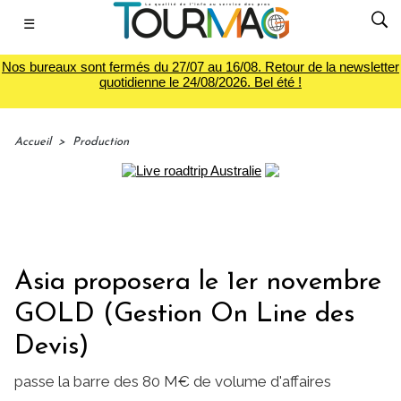
☰
Nos bureaux sont fermés du 27/07 au 16/08. Retour de la newsletter
quotidienne le 24/08/2026. Bel été !
Accueil
>
Production
Asia proposera le 1er novembre
GOLD (Gestion On Line des
Devis)
passe la barre des 80 M€ de volume d'affaires