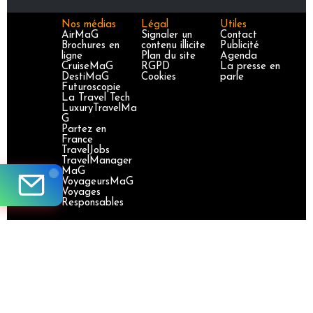
Nos médias
Légal
Utiles
AirMaG
Signaler un
Contact
Brochures en
contenu illicite
Publicité
ligne
Plan du site
Agenda
CruiseMaG
RGPD
La presse en
DestiMaG
Cookies
parle
Futuroscopie
La Travel Tech
LuxuryTravelMa
G
Partez en
France
TravelJobs
TravelManager
MaG
VoyageursMaG
Voyages
Responsables
Site certifié