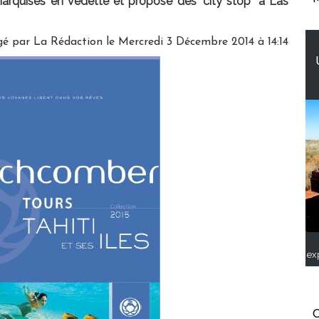
Marquises en vedette et propose des "city stop" à Las
gé par
La Rédaction
le Mercredi 3 Décembre 2014 à 14:14
ex
C