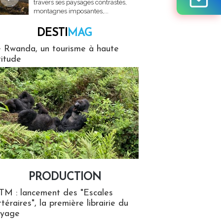
travers ses paysages contrastés,
montagnes imposantes,...
DESTI
MAG
MAG
 Rwanda, un tourisme à haute
titude
PRODUCTION
ion
TM : lancement des "Escales
ttéraires", la première librairie du
oyage