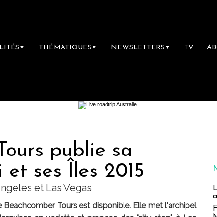
LITÉS
THÉMATIQUES
NEWSLETTERS
TV
A
▼
▼
▼
ours publie sa
 et ses Îles 2015
 Angeles et Las Vegas
L
a
de Beachcomber Tours est disponible. Elle met l'archipel
F
M