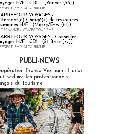
oyages H/F - CDD - (Vannes (56))
FFRES D'EMPLOI TOURISME
CARREFOUR VOYAGES -
lternant(e) Chargé(e) de ressources
umaines H/F - (Massy/Evry (91))
LTERNANCE / STAGES TOURISME
ARREFOUR VOYAGES - Conseiller
oyages H/F - CDI - (St Brice (77))
FFRES D'EMPLOI TOURISME
PUBLI-NEWS
ews
opération France-Vietnam : Hanoï
ut séduire les professionnels
ançais du tourisme