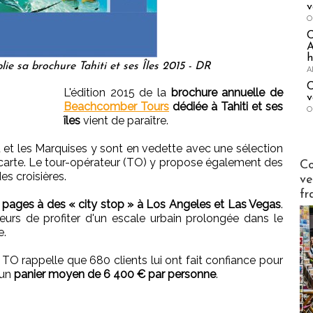
v
O
A
h
e sa brochure Tahiti et ses Îles 2015 - DR
A
C
L'édition 2015 de la
brochure annuelle de
v
Beachcomber Tours
dédiée à Tahiti et ses
O
îles
vient de paraître.
u et les Marquises y sont en vedette avec une sélection
Publi-n
 carte. Le tour-opérateur (TO) y propose également des
Co
es croisières.
ve
fr
4 pages à des « city stop » à Los Angeles et Las Vegas
.
rs de profiter d'un escale urbain prolongée dans le
e.
 TO rappelle que 680 clients lui ont fait confiance pour
 un
panier moyen de 6 400 € par personne
.