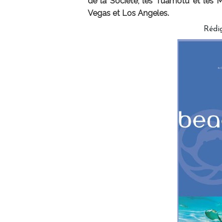
de la Société, les Tuamotu et les 
Vegas et Los Angeles.
Rédi