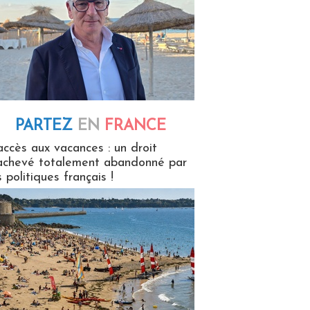
PARTEZ
EN
FRANCE
 en France
accès aux vacances : un droit
achevé totalement abandonné par
s politiques français !