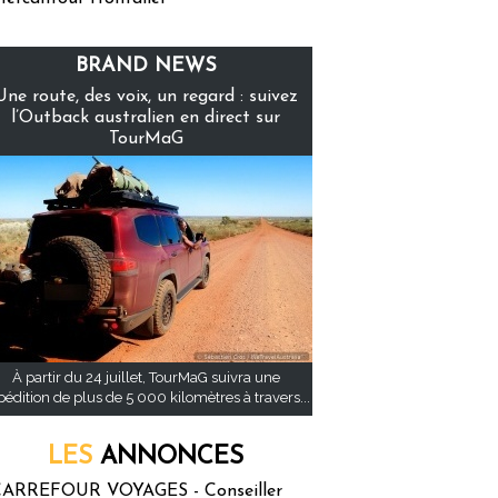
BRAND NEWS
Une route, des voix, un regard : suivez
l’Outback australien en direct sur
TourMaG
À partir du 24 juillet, TourMaG suivra une
pédition de plus de 5 000 kilomètres à travers...
LES
ANNONCES
ARREFOUR VOYAGES - Conseiller