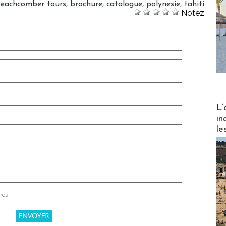
eachcomber tours
,
brochure
,
catalogue
,
polynesie
,
tahiti
Notez
Partez
L’
in
le
res