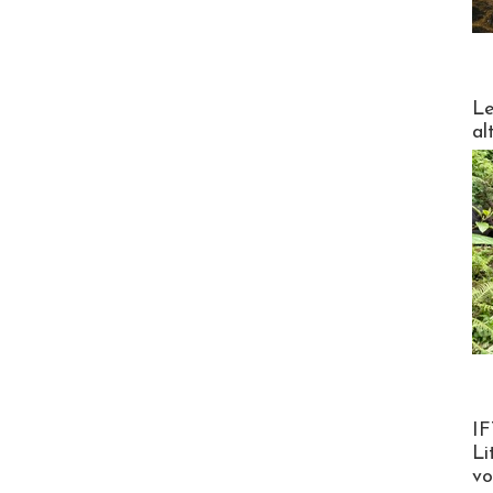
DESTI
Le
al
Product
IF
Li
v