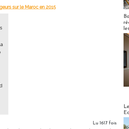
eurs sur le Maroc en 2015
Bo
ré
es
le
la
e
ed
Distribu
Le
Ed
Lu 1617 fois