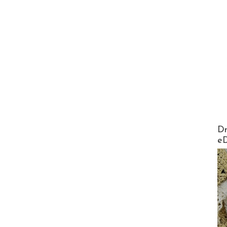
AirMa
Dr
e