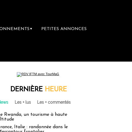
BONNEMENTS
PETITES ANNONCES
▼
DERNIÈRE
HEURE
News
Les + lus
Les + commentés
e Rwanda, un tourisme à haute
ltitude
rance, Italie : randonnée dans le
ercantour frontalier