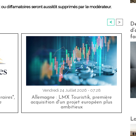
x ou diffamatoires seront aussitôt supprimés par le modérateur.
Actus V
<
>
De
d’
fo
Vendredi 24 Juillet 2026 - 07:28
aires",
Allemagne : LMX Touristik, première
e
acquisition d'un projet européen plus
ambitieux
Webinai
La