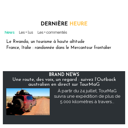
DERNIÈRE
HEURE
News
Les + lus
Les + commentés
Le Rwanda, un tourisme à haute altitude
France, Italie : randonnée dans le Mercantour frontalier
BRAND NEWS
Une route, des voix, un regard : suivez l’Outback
australien en direct sur TourMaG
À partir du 24 juillet, TourMaG
suivra une expédition de plus de
5 000 kilomètres à travers...