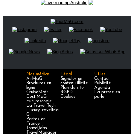
Nos médias
Légal
Utiles
AirMaG
Signaler un
Contact
Brochures en
contenu illicite
Publicité
ligne
Plan du site
Agenda
CruiseMaG
RGPD
La presse en
DestiMaG
Cookies
parle
Futuroscopie
La Travel Tech
LuxuryTravelMa
G
Partez en
France
TravelJobs
TravelManager