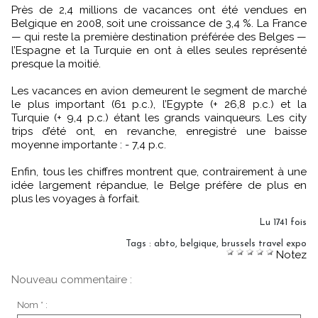
Près de 2,4 millions de vacances ont été vendues en
Belgique en 2008, soit une croissance de 3,4 %. La France
— qui reste la première destination préférée des Belges —
l’Espagne et la Turquie en ont à elles seules représenté
presque la moitié.
Les vacances en avion demeurent le segment de marché
le plus important (61 p.c.), l’Egypte (+ 26,8 p.c.) et la
Turquie (+ 9,4 p.c.) étant les grands vainqueurs. Les city
trips d’été ont, en revanche, enregistré une baisse
moyenne importante : - 7,4 p.c.
Enfin, tous les chiffres montrent que, contrairement à une
idée largement répandue, le Belge préfère de plus en
plus les voyages à forfait.
Lu 1741 fois
Tags
:
abto
,
belgique
,
brussels travel expo
Notez
Nouveau commentaire :
Nom * :