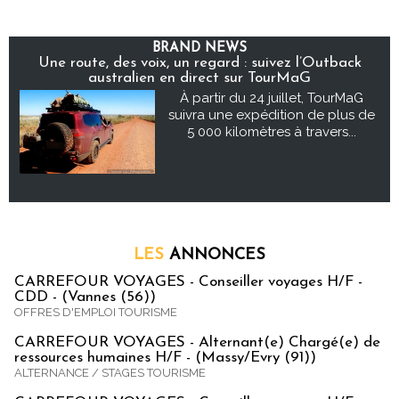
BRAND NEWS
Une route, des voix, un regard : suivez l’Outback
australien en direct sur TourMaG
À partir du 24 juillet, TourMaG
suivra une expédition de plus de
5 000 kilomètres à travers...
LES
ANNONCES
CARREFOUR VOYAGES - Conseiller voyages H/F -
CDD - (Vannes (56))
OFFRES D'EMPLOI TOURISME
CARREFOUR VOYAGES - Alternant(e) Chargé(e) de
ressources humaines H/F - (Massy/Evry (91))
ALTERNANCE / STAGES TOURISME