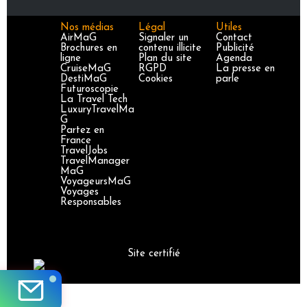
Nos médias
Légal
Utiles
AirMaG
Signaler un
Contact
Brochures en
contenu illicite
Publicité
ligne
Plan du site
Agenda
CruiseMaG
RGPD
La presse en
DestiMaG
Cookies
parle
Futuroscopie
La Travel Tech
LuxuryTravelMa
G
Partez en
France
TravelJobs
TravelManager
MaG
VoyageursMaG
Voyages
Responsables
Site certifié