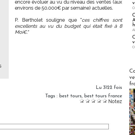
encore évoluer au vu du niveau des ventes (aux
v
environs de 50.000€ par semaine) actuelles.
O
P. Bertholet souligne que "
ces chiffres sont
A
h
excellents au vu du budget qui était fixé à 8
A
Moi€."
C
v
O
s
Publi-n
Co
ve
fr
Lu 3122 fois
Tags
:
best tours
,
best tours france
Notez