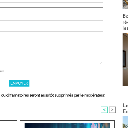
Bo
ré
le
res
x ou diffamatoires seront aussitôt supprimés par le modérateur.
Distribu
Le
<
>
Ed