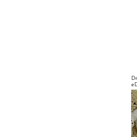
AirMa
Dr
e