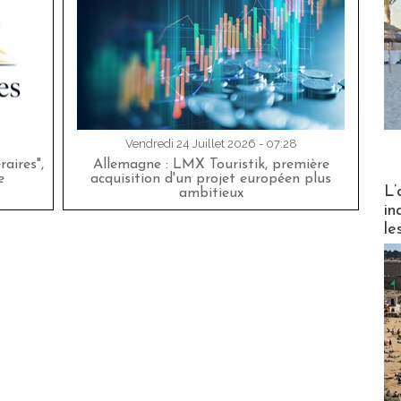
Vendredi 24 Juillet 2026 - 07:28
aires",
Allemagne : LMX Touristik, première
e
acquisition d'un projet européen plus
Partez
L’
ambitieux
in
le