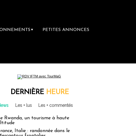
BONNEMENTS
PETITES ANNONCES
▼
DERNIÈRE
HEURE
News
Les + lus
Les + commentés
e Rwanda, un tourisme à haute
ltitude
rance, Italie : randonnée dans le
ercantour frontalier