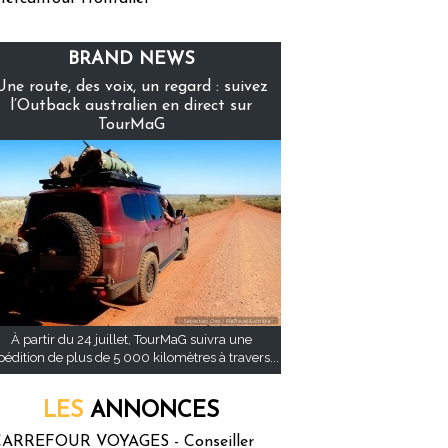
BRAND NEWS
Une route, des voix, un regard : suivez
l’Outback australien en direct sur
TourMaG
À partir du 24 juillet, TourMaG suivra une
pédition de plus de 5 000 kilomètres à travers...
LES
ANNONCES
ARREFOUR VOYAGES - Conseiller