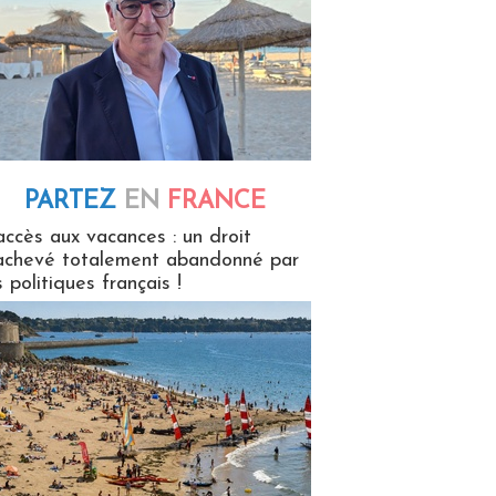
PARTEZ
EN
FRANCE
 en France
accès aux vacances : un droit
achevé totalement abandonné par
s politiques français !