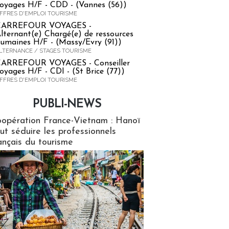
oyages H/F - CDD - (Vannes (56))
FFRES D'EMPLOI TOURISME
CARREFOUR VOYAGES -
lternant(e) Chargé(e) de ressources
umaines H/F - (Massy/Evry (91))
LTERNANCE / STAGES TOURISME
ARREFOUR VOYAGES - Conseiller
oyages H/F - CDI - (St Brice (77))
FFRES D'EMPLOI TOURISME
PUBLI-NEWS
ews
opération France-Vietnam : Hanoï
ut séduire les professionnels
ançais du tourisme