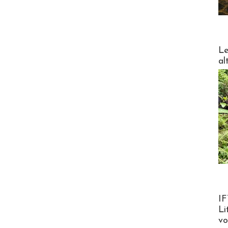
DESTI
Le
al
Product
IF
Li
v