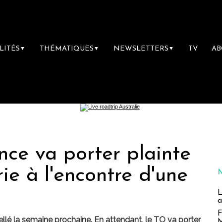
LITÉS
THÉMATIQUES
NEWSLETTERS
TV
A
▼
▼
▼
nce va porter plainte
ie à l'encontre d'une
L
a
F
ellé la semaine prochaine. En attendant, le TO va porter
M