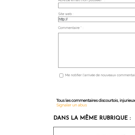
Adresse email (non publiée) * :
Site web :
Commentaire * :
Me notifier l'arrivée de nouveaux commentai
Tous les commentaires discourtois, injurieu
Signaler un abus
DANS LA MÊME RUBRIQUE :