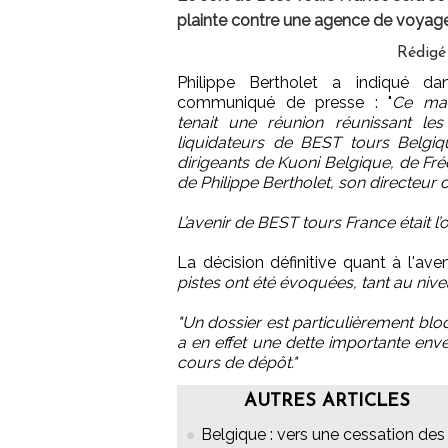
plainte contre une agence de voyage 
Rédigé
Philippe Bertholet a indiqué da
communiqué de presse : "
Ce mat
tenait une réunion réunissant le
liquidateurs de BEST tours Belg
dirigeants de Kuoni Belgique, de Fr
de Philippe Bertholet, son directeur
L’avenir de BEST tours France était l’o
La décision définitive quant à l'ave
pistes ont été évoquées, tant au nivea
"Un dossier est particulièrement blo
a en effet une dette importante env
cours de dépôt."
AUTRES ARTICLES
Belgique : vers une cessation des