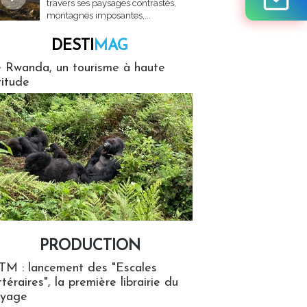
travers ses paysages contrastés,
montagnes imposantes,...
DESTI
MAG
MAG
 Rwanda, un tourisme à haute
titude
PRODUCTION
ion
TM : lancement des "Escales
ttéraires", la première librairie du
oyage