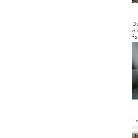
Actus V
De
d’
fo
Webinai
La