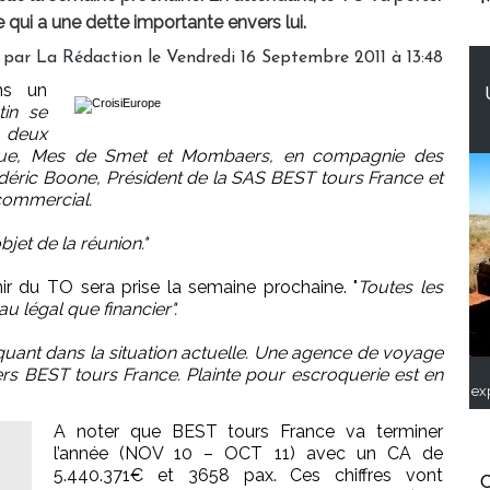
qui a une dette importante envers lui.
 par
La Rédaction
le Vendredi 16 Septembre 2011 à 13:48
ns un
in se
s deux
ique, Mes de Smet et Mombaers, en compagnie des
édéric Boone, Président de la SAS BEST tours France et
 commercial.
bjet de la réunion."
nir du TO sera prise la semaine prochaine. "
Toutes les
u légal que financier".
quant dans la situation actuelle. Une agence de voyage
ers BEST tours France. Plainte pour escroquerie est en
ex
A noter que BEST tours France va terminer
l’année (NOV 10 – OCT 11) avec un CA de
5.440.371€ et 3658 pax. Ces chiffres vont
C