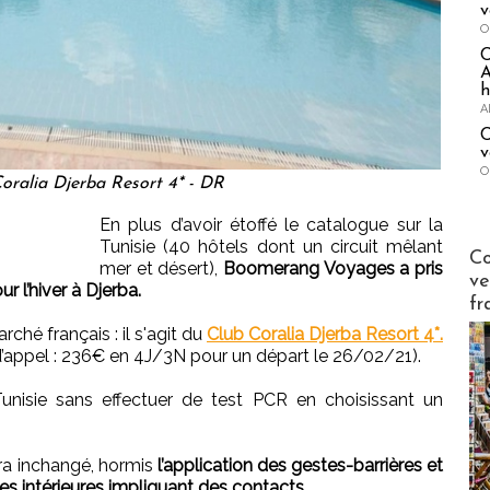
v
O
A
h
A
C
v
O
oralia Djerba Resort 4* - DR
En plus d’avoir étoffé le catalogue sur la
Tunisie (40 hôtels dont un circuit mêlant
Publi-n
Co
mer et désert),
Boomerang Voyages a pris
ve
ur l’hiver à Djerba.
fr
ché français : il s'agit du
Club Coralia Djerba Resort 4*.
 d’appel : 236€ en 4J/3N pour un départ le 26/02/21).
unisie sans effectuer de test PCR en choisissant un
ra inchangé, hormis
l’application des gestes-barrières et
ves intérieures impliquant des contacts.