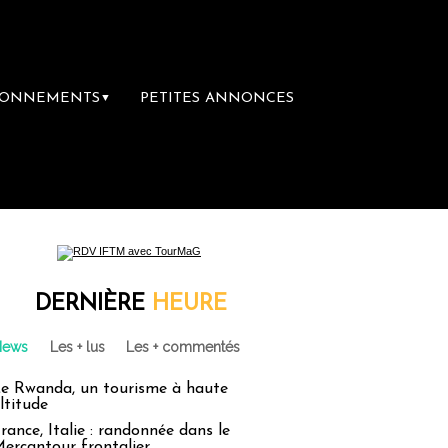
BONNEMENTS
PETITES ANNONCES
▼
DERNIÈRE
HEURE
News
Les + lus
Les + commentés
e Rwanda, un tourisme à haute
ltitude
rance, Italie : randonnée dans le
ercantour frontalier