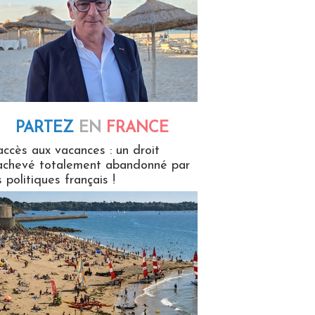
PARTEZ
EN
FRANCE
 en France
accès aux vacances : un droit
achevé totalement abandonné par
s politiques français !