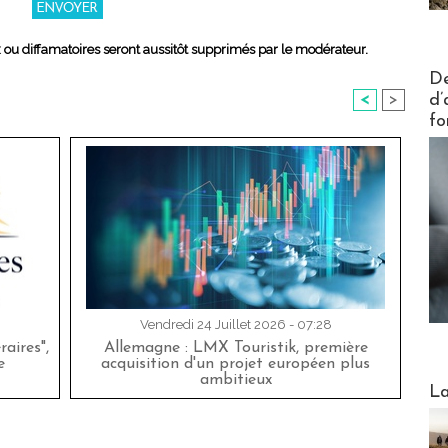
x ou diffamatoires seront aussitôt supprimés par le modérateur.
Actus V
De
d’
<
>
fo
Vendredi 24 Juillet 2026 - 07:28
aires",
Allemagne : LMX Touristik, première
e
acquisition d'un projet européen plus
ambitieux
Webinai
La