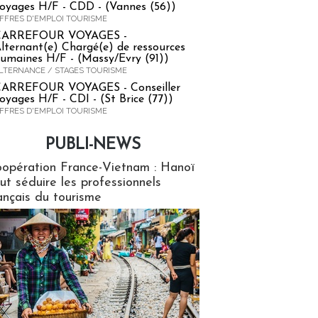
oyages H/F - CDD - (Vannes (56))
FFRES D'EMPLOI TOURISME
CARREFOUR VOYAGES -
lternant(e) Chargé(e) de ressources
umaines H/F - (Massy/Evry (91))
LTERNANCE / STAGES TOURISME
ARREFOUR VOYAGES - Conseiller
oyages H/F - CDI - (St Brice (77))
FFRES D'EMPLOI TOURISME
PUBLI-NEWS
ews
opération France-Vietnam : Hanoï
ut séduire les professionnels
ançais du tourisme