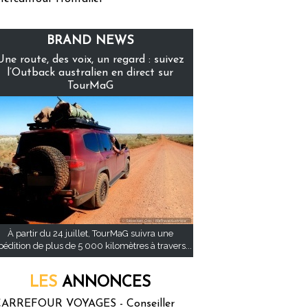
BRAND NEWS
Une route, des voix, un regard : suivez
l’Outback australien en direct sur
TourMaG
À partir du 24 juillet, TourMaG suivra une
pédition de plus de 5 000 kilomètres à travers...
LES
ANNONCES
ARREFOUR VOYAGES - Conseiller