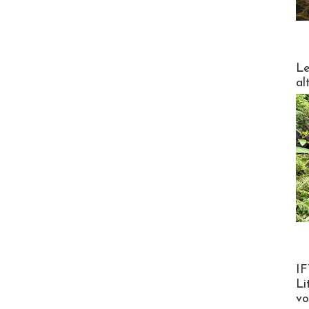
DESTI
Le
al
Product
IF
Li
v