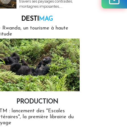
travers ses paysages contrastés,
montagnes imposantes,...
DESTI
MAG
MAG
 Rwanda, un tourisme à haute
titude
PRODUCTION
ion
TM : lancement des "Escales
ttéraires", la première librairie du
oyage