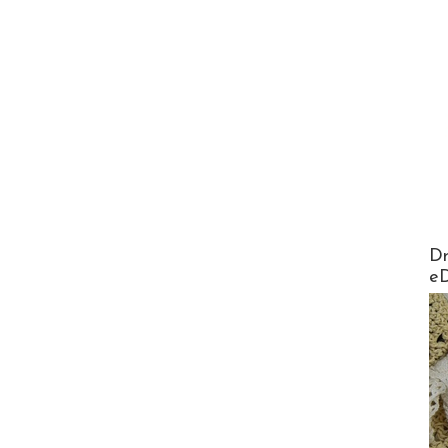
AirMa
Dr
e