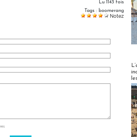
Lu 1143 fois
Tags
:
boomerang
Notez
Partez
L’
in
le
res