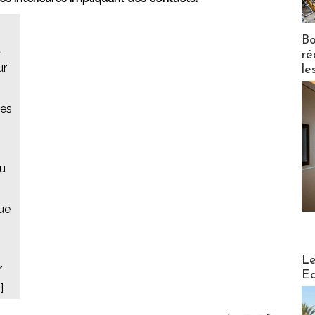
Bo
t
ré
ur
le
des
au
ue
Distribu
Le
r
Ed
]