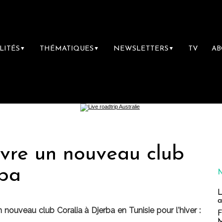
LITÉS
THÉMATIQUES
NEWSLETTERS
TV
A
▼
▼
▼
re un nouveau club
rba
L
a
ouveau club Coralia à Djerba en Tunisie pour l'hiver :
F
M