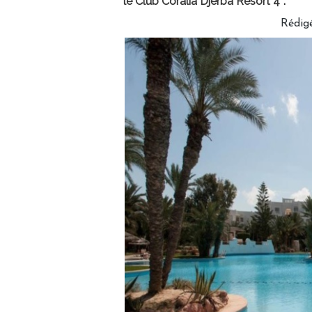
le Club Coralia Djerba Resort 4*.
Rédig