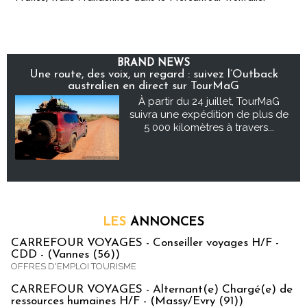
BRAND NEWS
Une route, des voix, un regard : suivez l’Outback
australien en direct sur TourMaG
À partir du 24 juillet, TourMaG
suivra une expédition de plus de
5 000 kilomètres à travers...
LES
ANNONCES
CARREFOUR VOYAGES - Conseiller voyages H/F -
CDD - (Vannes (56))
OFFRES D'EMPLOI TOURISME
CARREFOUR VOYAGES - Alternant(e) Chargé(e) de
ressources humaines H/F - (Massy/Evry (91))