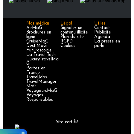
Nos médias
Légal
Utiles
AirMaG
Signaler un
Contact
Brochures en
contenu illicite
Publicité
ligne
Plan du site
Agenda
CruiseMaG
RGPD
La presse en
DestiMaG
Cookies
parle
Futuroscopie
La Travel Tech
LuxuryTravelMa
G
Partez en
France
TravelJobs
TravelManager
MaG
VoyageursMaG
Voyages
Responsables
Site certifié