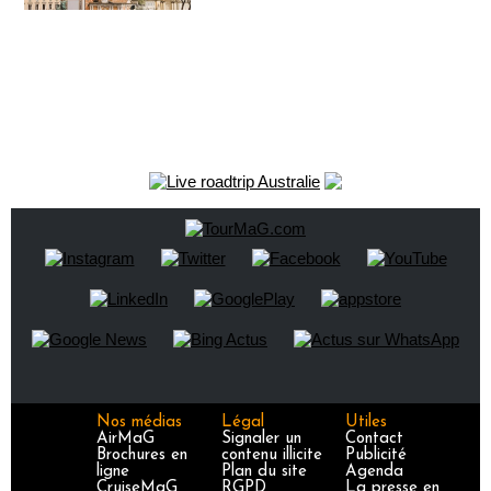
Nos médias
Légal
Utiles
AirMaG
Signaler un
Contact
Brochures en
contenu illicite
Publicité
ligne
Plan du site
Agenda
CruiseMaG
RGPD
La presse en