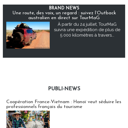
BRAND NEWS
Une route, des voix, un regard : suivez l’Outback
australien en direct sur TourMaG
À partir du 24 juillet, TourMaG
suivra une expédition de plus de
5 000 kilomètres à travers...
PUBLI-NEWS
Publi-news
Coopération France-Vietnam : Hanoï veut séduire les
professionnels français du tourisme