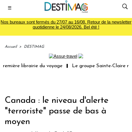
☰
Nos bureaux sont fermés du 27/07 au 16/08. Retour de la newsletter
quotidienne le 24/08/2026. Bel été !
Accueil
>
DESTIMAG
remière librairie du voyage
Le groupe Sainte-Claire rac
Canada : le niveau d'alerte
"terroriste" passe de bas à
moyen