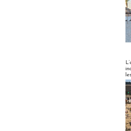
Partez
L’
in
le