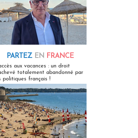
PARTEZ
EN
FRANCE
 en France
accès aux vacances : un droit
achevé totalement abandonné par
s politiques français !