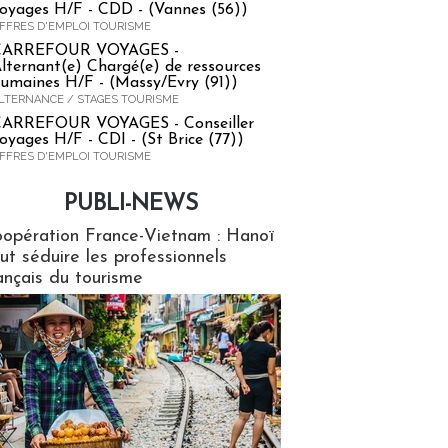
oyages H/F - CDD - (Vannes (56))
FFRES D'EMPLOI TOURISME
CARREFOUR VOYAGES -
lternant(e) Chargé(e) de ressources
umaines H/F - (Massy/Evry (91))
LTERNANCE / STAGES TOURISME
ARREFOUR VOYAGES - Conseiller
oyages H/F - CDI - (St Brice (77))
FFRES D'EMPLOI TOURISME
PUBLI-NEWS
ews
opération France-Vietnam : Hanoï
ut séduire les professionnels
ançais du tourisme