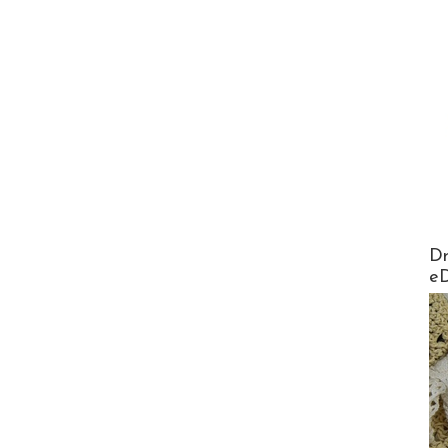
AirMa
Dr
e