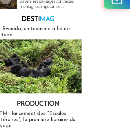
travers ses paysages contrastés,
montagnes imposantes,...
DESTI
MAG
MAG
 Rwanda, un tourisme à haute
titude
PRODUCTION
ion
TM : lancement des "Escales
ttéraires", la première librairie du
oyage