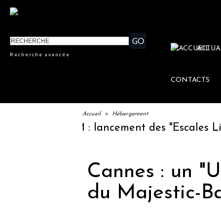
ACTUA
Recherche avancée
CONTACTS
Accueil
>
Hébergement
IFTM : lancement des "Escales Littéraires",
Cannes : un "U
du Majestic-Ba