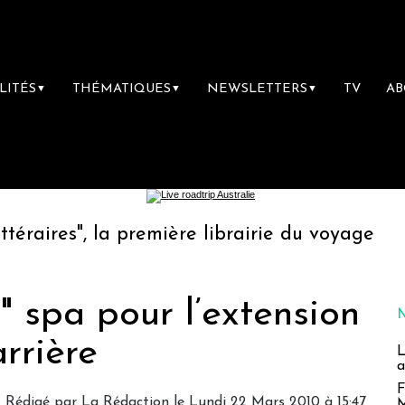
LITÉS
THÉMATIQUES
NEWSLETTERS
TV
A
▼
▼
▼
 la première librairie du voyage
Le groupe
" spa pour l’extension
rrière
L
a
F
Rédigé par La Rédaction le Lundi 22 Mars 2010 à 15:47
M