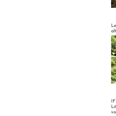
DESTI
Le
al
Product
IF
Li
v