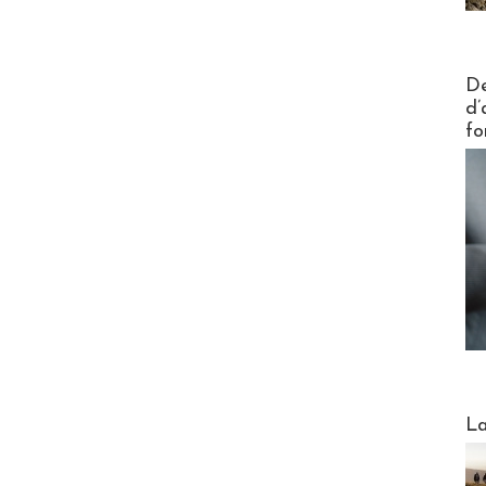
Actus V
De
d’
fo
Webinai
La