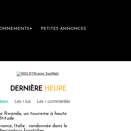
BONNEMENTS
PETITES ANNONCES
▼
 Sainte-Claire rachète Eden Tour
L’accès 
DERNIÈRE
HEURE
News
Les + lus
Les + commentés
e Rwanda, un tourisme à haute
ltitude
rance, Italie : randonnée dans le
ercantour frontalier