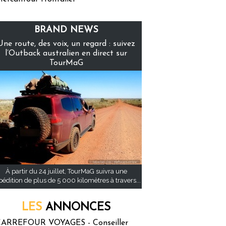
BRAND NEWS
Une route, des voix, un regard : suivez
l’Outback australien en direct sur
TourMaG
À partir du 24 juillet, TourMaG suivra une
pédition de plus de 5 000 kilomètres à travers...
LES
ANNONCES
ARREFOUR VOYAGES - Conseiller