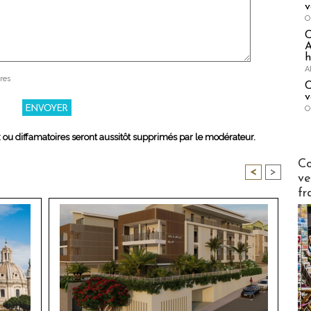
v
O
A
h
A
res
C
v
O
x ou diffamatoires seront aussitôt supprimés par le modérateur.
Publi-n
Co
<
>
ve
fr