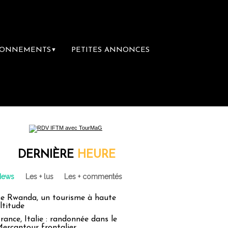
BONNEMENTS
PETITES ANNONCES
▼
DERNIÈRE
HEURE
News
Les + lus
Les + commentés
e Rwanda, un tourisme à haute
ltitude
rance, Italie : randonnée dans le
ercantour frontalier