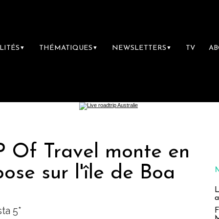
LITÉS
THÉMATIQUES
NEWSLETTERS
TV
A
▼
▼
▼
P Of Travel monte en
se sur l'île de Boa
L
a
ta 5*
F
M