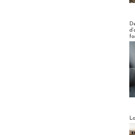
Actus V
De
d’
fo
Webinai
La