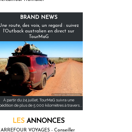
BRAND NEWS
Une route, des voix, un regard : suivez
l’Outback australien en direct sur
TourMaG
À partir du 24 juillet, TourMaG suivra une
pédition de plus de 5 000 kilomètres à travers...
LES
ANNONCES
ARREFOUR VOYAGES - Conseiller