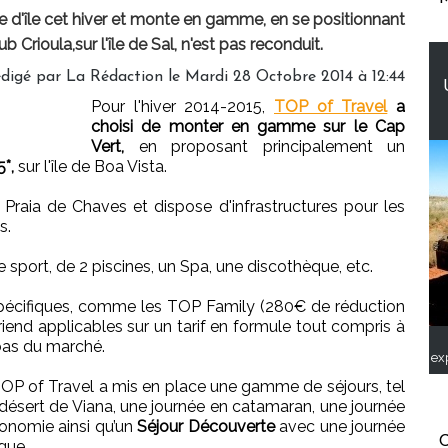
e d'île cet hiver et monte en gamme, en se positionnant
b Crioula,sur l'île de Sal, n'est pas reconduit.
digé par
La Rédaction
le Mardi 28 Octobre 2014 à 12:44
Pour l'hiver 2014-2015,
TOP of Travel
a
choisi de monter en gamme sur le Cap
Vert,
en proposant principalement un
5*,
sur l'île de Boa Vista.
Praia de Chaves et dispose d'infrastructures pour les
s.
e sport, de 2 piscines, un Spa, une discothèque, etc.
 spécifiques, comme les TOP Family (280€ de réduction
end applicables sur un tarif en formule tout compris à
 bas du marché.
ex
TOP of Travel a mis en place une gamme de séjours, tel
 désert de Viana, une journée en catamaran, une journée
ronomie ainsi qu’un
Séjour Découverte
avec une journée
C
ique.