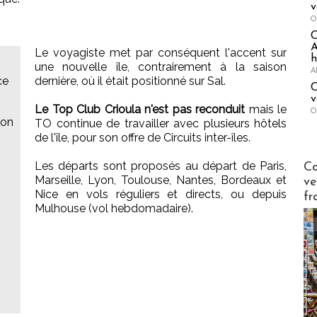
v
O
A
Le voyagiste met par conséquent l'accent sur
h
une nouvelle île, contrairement à la saison
A
ce
dernière, où il était positionné sur Sal.
C
v
Le Top Club Crioula n'est pas reconduit
mais le
O
ion
TO continue de travailler avec plusieurs hôtels
de l'île, pour son offre de Circuits inter-îles.
Publi-n
Les départs sont proposés au départ de Paris,
Co
Marseille, Lyon, Toulouse, Nantes, Bordeaux et
ve
Nice en vols réguliers et directs, ou depuis
fr
Mulhouse (vol hebdomadaire).