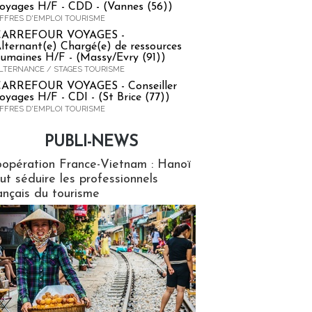
oyages H/F - CDD - (Vannes (56))
FFRES D'EMPLOI TOURISME
CARREFOUR VOYAGES -
lternant(e) Chargé(e) de ressources
umaines H/F - (Massy/Evry (91))
LTERNANCE / STAGES TOURISME
ARREFOUR VOYAGES - Conseiller
oyages H/F - CDI - (St Brice (77))
FFRES D'EMPLOI TOURISME
PUBLI-NEWS
ews
opération France-Vietnam : Hanoï
ut séduire les professionnels
ançais du tourisme