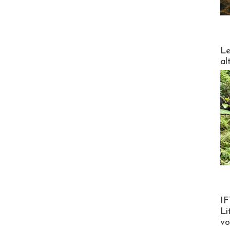
DESTI
Le
al
Product
IF
Li
v