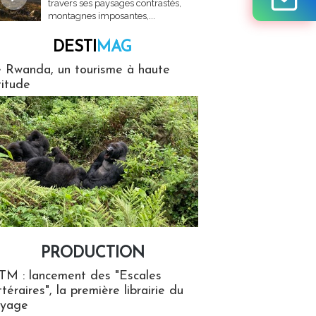
travers ses paysages contrastés,
montagnes imposantes,...
DESTI
MAG
MAG
 Rwanda, un tourisme à haute
titude
PRODUCTION
ion
TM : lancement des "Escales
ttéraires", la première librairie du
oyage