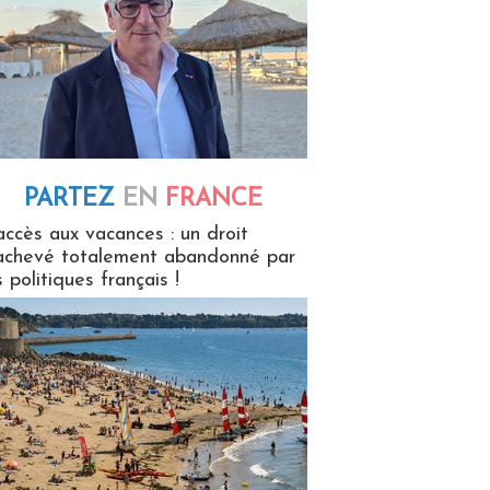
PARTEZ
EN
FRANCE
 en France
accès aux vacances : un droit
achevé totalement abandonné par
s politiques français !