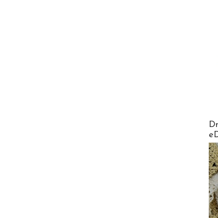
AirMa
Dr
e