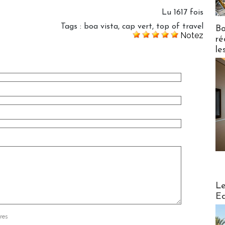
Lu 1617 fois
Tags
:
boa vista
,
cap vert
,
top of travel
Bo
Notez
ré
le
Distribu
Le
Ed
res